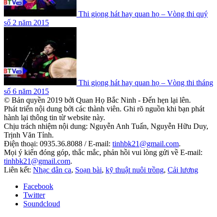
Thi giọng hát hay quan họ – Vòng thi quý
số 2 năm 2015
Thi giọng hát hay quan họ – Vòng thi tháng
số 6 năm 2015
© Bản quyền 2019 bởi Quan Họ Bắc Ninh - Đến hẹn lại lên.
Phát triển nội dung bởi các thành viên. Ghi rõ nguồn khi bạn phát
hành lại thông tin từ website này.
Chịu trách nhiệm nội dung: Nguyễn Anh Tuấn, Nguyễn Hữu Duy,
Trịnh Văn Tỉnh.
Điện thoại: 0935.36.8088 / E-mail:
tinhbk21@gmail.com
.
Mọi ý kiến đóng góp, thắc mắc, phản hồi vui lòng gửi về E-mail:
tinhbk21@gmail.com
.
Liên kết:
Nhạc dân ca
,
Soạn bài
,
kỹ thuật nuôi trồng
,
Cải lương
Facebook
Twitter
Soundcloud