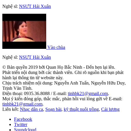
Nghệ sĩ:
NSƯT Hải Xuân
Vào chùa
Nghệ sĩ:
NSƯT Hải Xuân
© Bản quyền 2019 bởi Quan Họ Bắc Ninh - Đến hẹn lại lên.
Phát triển nội dung bởi các thành viên. Ghi rõ nguồn khi bạn phát
hành lại thông tin từ website này.
Chịu trách nhiệm nội dung: Nguyễn Anh Tuấn, Nguyễn Hữu Duy,
Trịnh Văn Tỉnh.
Điện thoại: 0935.36.8088 / E-mail:
tinhbk21@gmail.com
.
Mọi ý kiến đóng góp, thắc mắc, phản hồi vui lòng gửi về E-mail:
tinhbk21@gmail.com
.
Liên kết:
Nhạc dân ca
,
Soạn bài
,
kỹ thuật nuôi trồng
,
Cải lương
Facebook
Twitter
Soundcloud