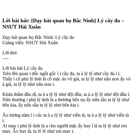
Lời bài hát: [Dạy hát quan họ Bắc Ninh] Lý cây đa –
NSƯT Hải Xuân
Dạy hát quan họ Bắc Ninh: Lý cây đa
Giảng viên: NSƯT Hải Xuân
Lời thơ:
—-
Lời bài hát Lý cây đa
Trèo lên quan i dốc ngồi gốc í i cây đa, ta à lý lý như cây đa í i.
Thấy i cô phú lý tình là cô mặc áo vỏ già, ta lý lý như nâu non ấy vỏ
à già, ta lý lý như nâu non i.
Khăn thâm đầu dí, ta à a lý lý như đội đầu, ta à a lý lý như đội đầu ì.
Nửa thương i phú lý tình là a thương bên nọ ấy nửa sầu ta lý lý như
bên kia, ấy nửa sầu ta lý lý như bên kia i.
Áo lương năm ì i cúc ta à a lý lý như viền tà, ta à a lý lý như viền tà
ì.
Ai may i phú lý tình là a cho người mặc ấy hay ì là ta lý lý như em
may. Ấy hay là, ta lý lý như em may i.