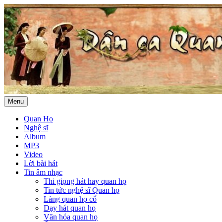
Menu
Quan Họ
Nghệ sĩ
Album
MP3
Video
Lời bài hát
Tin âm nhạc
Thi giọng hát hay quan họ
Tin tức nghệ sĩ Quan họ
Làng quan họ cổ
Dạy hát quan họ
Văn hóa quan họ