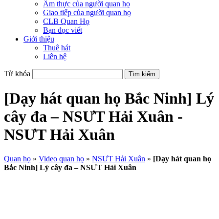
Ẩm thực của người quan họ
Giao tiếp của người quan họ
CLB Quan Họ
Bạn đọc viết
Giới thiệu
Thuê hát
Liên hệ
Từ khóa
[Dạy hát quan họ Bắc Ninh] Lý
cây đa – NSƯT Hải Xuân -
NSƯT Hải Xuân
Quan họ
»
Video quan họ
»
NSƯT Hải Xuân
»
[Dạy hát quan họ
Bắc Ninh] Lý cây đa – NSƯT Hải Xuân