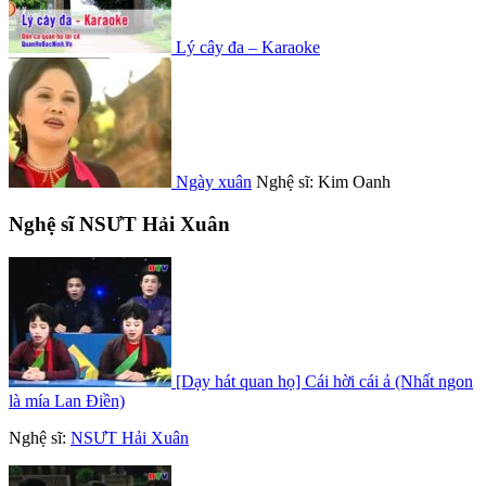
Lý cây đa – Karaoke
Ngày xuân
Nghệ sĩ: Kim Oanh
Nghệ sĩ NSƯT Hải Xuân
[Dạy hát quan họ] Cái hời cái ả (Nhất ngon
là mía Lan Điền)
Nghệ sĩ:
NSƯT Hải Xuân