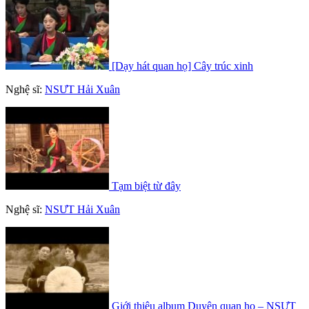
[Dạy hát quan họ] Cây trúc xinh
Nghệ sĩ:
NSƯT Hải Xuân
Tạm biệt từ đây
Nghệ sĩ:
NSƯT Hải Xuân
Giới thiệu album Duyên quan họ – NSƯT