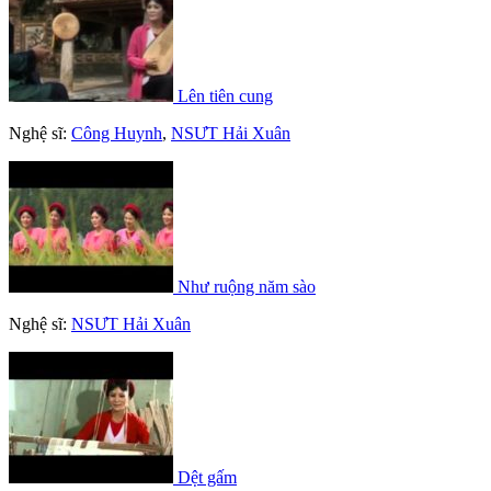
Lên tiên cung
Nghệ sĩ:
Công Huynh
,
NSƯT Hải Xuân
Như ruộng năm sào
Nghệ sĩ:
NSƯT Hải Xuân
Dệt gấm