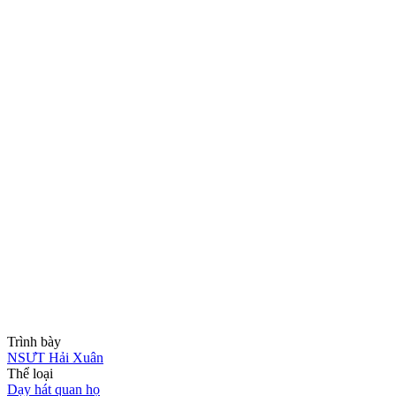
Trình bày
NSƯT Hải Xuân
Thể loại
Dạy hát quan họ