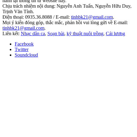
hành lại thông tin từ website này.
Chịu trách nhiệm nội dung: Nguyễn Anh Tuấn, Nguyễn Hữu Duy,
Trịnh Văn Tỉnh.
Điện thoại: 0935.36.8088 / E-mail:
tinhbk21@gmail.com
.
Mọi ý kiến đóng góp, thắc mắc, phản hồi vui lòng gửi về E-mail:
tinhbk21@gmail.com
.
Liên kết:
Nhạc dân ca
,
Soạn bài
,
kỹ thuật nuôi trồng
,
Cải lương
Facebook
Twitter
Soundcloud