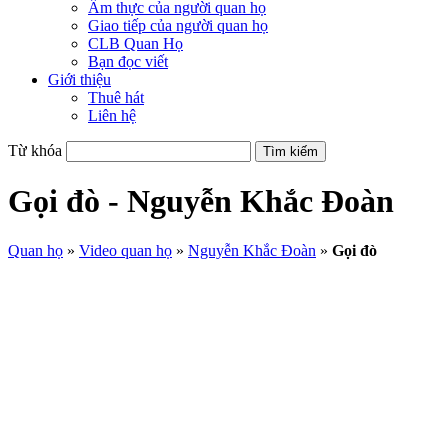
Ẩm thực của người quan họ
Giao tiếp của người quan họ
CLB Quan Họ
Bạn đọc viết
Giới thiệu
Thuê hát
Liên hệ
Từ khóa
Gọi đò - Nguyễn Khắc Đoàn
Quan họ
»
Video quan họ
»
Nguyễn Khắc Đoàn
»
Gọi đò