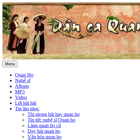
Menu
Quan Họ
Nghệ sĩ
Album
MP3
Video
Lời bài hát
Tin âm nhạc
Thi giọng hát hay quan họ
Tin tức nghệ sĩ Quan họ
Làng quan họ cổ
Dạy hát quan họ
Văn hóa quan họ