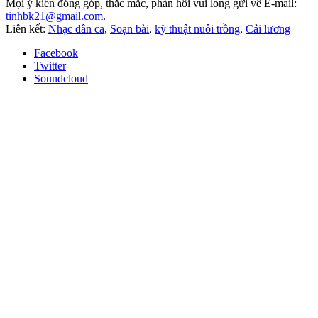
Mọi ý kiến đóng góp, thắc mắc, phản hồi vui lòng gửi về E-mail:
tinhbk21@gmail.com
.
Liên kết:
Nhạc dân ca
,
Soạn bài
,
kỹ thuật nuôi trồng
,
Cải lương
Facebook
Twitter
Soundcloud