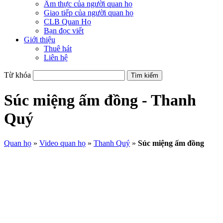
Ẩm thực của người quan họ
Giao tiếp của người quan họ
CLB Quan Họ
Bạn đọc viết
Giới thiệu
Thuê hát
Liên hệ
Từ khóa
Súc miệng ấm đồng - Thanh
Quý
Quan họ
»
Video quan họ
»
Thanh Quý
»
Súc miệng ấm đồng