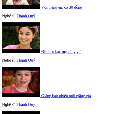
Vốn liếng em có 30 đồng
Nghệ sĩ:
Thanh Quý
Đôi bên bác mẹ cùng già
Nghệ sĩ:
Thanh Quý
Giăng bao nhiêu tuổi giăng già
Nghệ sĩ:
Thanh Quý