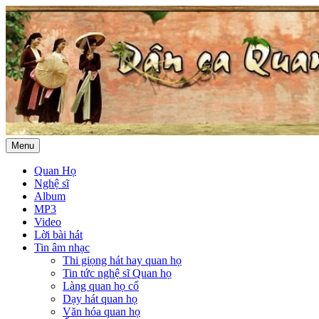
Menu
Quan Họ
Nghệ sĩ
Album
MP3
Video
Lời bài hát
Tin âm nhạc
Thi giọng hát hay quan họ
Tin tức nghệ sĩ Quan họ
Làng quan họ cổ
Dạy hát quan họ
Văn hóa quan họ