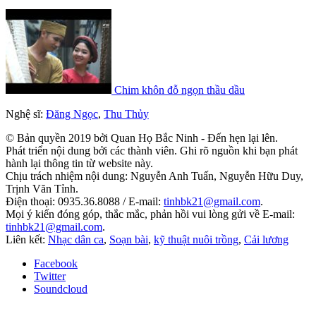
Chim khôn đỗ ngọn thầu dầu
Nghệ sĩ:
Đăng Ngọc
,
Thu Thủy
© Bản quyền 2019 bởi Quan Họ Bắc Ninh - Đến hẹn lại lên.
Phát triển nội dung bởi các thành viên. Ghi rõ nguồn khi bạn phát
hành lại thông tin từ website này.
Chịu trách nhiệm nội dung: Nguyễn Anh Tuấn, Nguyễn Hữu Duy,
Trịnh Văn Tỉnh.
Điện thoại: 0935.36.8088 / E-mail:
tinhbk21@gmail.com
.
Mọi ý kiến đóng góp, thắc mắc, phản hồi vui lòng gửi về E-mail:
tinhbk21@gmail.com
.
Liên kết:
Nhạc dân ca
,
Soạn bài
,
kỹ thuật nuôi trồng
,
Cải lương
Facebook
Twitter
Soundcloud