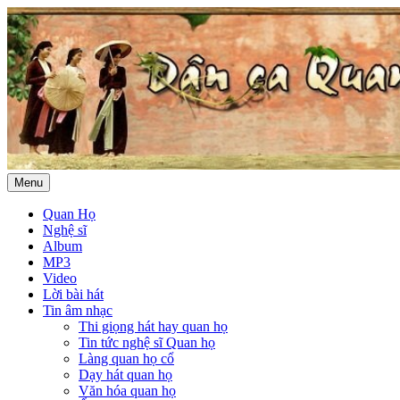
Menu
Quan Họ
Nghệ sĩ
Album
MP3
Video
Lời bài hát
Tin âm nhạc
Thi giọng hát hay quan họ
Tin tức nghệ sĩ Quan họ
Làng quan họ cổ
Dạy hát quan họ
Văn hóa quan họ