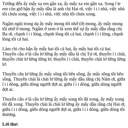
Tưởng đến ấy mấy xa em gần xa, ấy mấy xa em gần xa. Song í le
em còn giở bận ấy mấy dầu là anh chị Hai ơi, việc í i i nhà, việc nhà
tôi chưa xong, việc í i i nhà, việc nhà tôi chưa xong.
Ngậm ngùi trong dạ ấy mấy mong tôi nhớ (ờ) mong, ấy mấy mong
tôi nhớ ờ mong. Ngẫm ớ xem ơ là xem thế sự ấy mấy dầu rằng chị
Ba ơi, chạnh í i i lòng, chạnh lòng tôi cả hai, chạnh í i i lòng, chạnh
lòng tôi cả hai.
Làm chi cho bận ấy mấy hai tôi cả hai, ấy mấy hai tôi cả hai.
Thuyền câu ơ là câu lơ lửng ấy mấy dầu là chị Tư ơi, thuyền í i chài,
thuyền chài lơ lửng lửng lơ, thuyền í i chài, thuyền chài lơ lửng lửng
lơ.
Thuyền câu lơ lửng ấy mấy sông tôi bên sông, ấy mấy sông tôi bên
sông. Thuyền chài là chài lơ lửng ấy mấy dầu rằng chị Năm ơi, giữa
í i i dòng, giữa dòng người đợi ai, giữa í i i dòng, giữa dòng người
đợi ai.
Thuyền câu ơ là câu lơ lửng ấy mấy song tôi đã xong, ấy mấy xong
tôi đã xong. Thuyền chài là chài lơ lửng ấy mấy dầu rằng chị Hai ơi,
giữa í i i dòng, giữa dòng người đợi ai, giữa í i i dòng, giữa dòng tôi
thương.
Lời thơ: