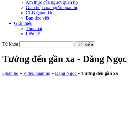
Ẩm thực của người quan họ
Giao tiếp của người quan họ
CLB Quan Họ
Bạn đọc viết
Giới thiệu
Thuê hát
Liên hệ
Từ khóa
Tưởng đến gần xa - Đăng Ngọc
Quan họ
»
Video quan họ
»
Đăng Ngọc
»
Tưởng đến gần xa