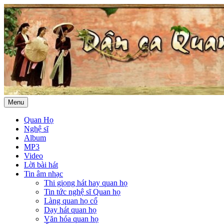
Menu
Quan Họ
Nghệ sĩ
Album
MP3
Video
Lời bài hát
Tin âm nhạc
Thi giọng hát hay quan họ
Tin tức nghệ sĩ Quan họ
Làng quan họ cổ
Dạy hát quan họ
Văn hóa quan họ