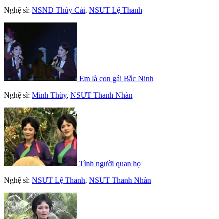
Nghệ sĩ:
NSND Thúy Cải
,
NSƯT Lệ Thanh
Em là con gái Bắc Ninh
Nghệ sĩ:
Minh Thùy
,
NSƯT Thanh Nhàn
Tình người quan họ
Nghệ sĩ:
NSƯT Lệ Thanh
,
NSƯT Thanh Nhàn