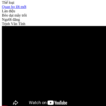
Thể loại
Quan họ lời mới
Làn điệu
Bèo dạt mây trôi
Người đăng
Trịnh Văn Tỉnh