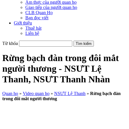
Ẩm thực của người quan họ
Giao tiếp của người quan họ
CLB Quan Họ
Bạn đọc viết
Giới thiệu
Thuê hát
Liên hệ
Từ khóa
Rừng bạch đàn trong đôi mắt
người thương - NSƯT Lệ
Thanh, NSƯT Thanh Nhàn
Quan họ
»
Video quan họ
»
NSƯT Lệ Thanh
»
Rừng bạch đàn
trong đôi mắt người thương