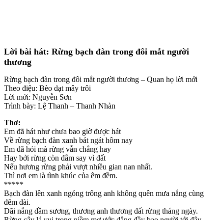
Lời bài hát: Rừng bạch đàn trong đôi mắt người
thương
Rừng bạch đàn trong đôi mắt người thương – Quan họ lời mới
Theo điệu: Bèo dạt mây trôi
Lời mới: Nguyễn Sơn
Trình bày: Lệ Thanh – Thanh Nhàn
Thơ:
Em đã hát như chưa bao giờ được hát
Về rừng bạch đàn xanh bát ngát hôm nay
Em đã hỏi mà rừng vẫn chẳng hay
Hay bởi rừng còn đắm say vì đất
Nếu hương rừng phải vượt nhiều gian nan nhất.
Thì nơi em là tình khúc của êm đềm.
*****
Bạch đàn lên xanh ngóng trông anh không quên mưa nắng cùng
đêm dài.
Dãi nắng dầm sương, thương anh thương đất rừng tháng ngày.
Rừng cây lá vui trong niềm mơ ước dâng đầy bao người tới đây.