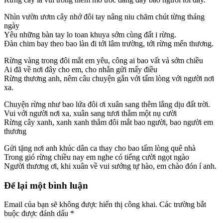
Nhìn vườn ươm cây nhớ đôi tay nâng niu chăm chút từng tháng
ngày
Yêu những bàn tay lo toan khuya sớm cùng đất i rừng.
Đàn chim bay theo bao làn đi tới lâm trường, tới rừng mến thương.
Rừng vàng trong đôi mắt em yêu, công ai bao vất vả sớm chiều
Ai đã về nơi đây cho em, cho nhắn gửi mấy điều
Rừng thương anh, nêm câu chuyện gắn với tấm lòng với người nơi
xa.
Chuyện rừng như bao lứa đôi ơi xuân sang thêm lắng dịu đất trời.
Vui với người nơi xa, xuân sang tươi thắm một nụ cười
Rừng cây xanh, xanh xanh thẳm đôi mắt bao người, bao người em
thương
Gửi tặng nơi anh khúc dân ca thay cho bao tấm lòng quê nhà
Trong gió rừng chiều nay em nghe có tiếng cười ngọt ngào
Người thương ơi, khi xuân về vui sướng tự hào, em chào đón í anh.
Để lại một bình luận
Email của bạn sẽ không được hiển thị công khai.
Các trường bắt
buộc được đánh dấu
*