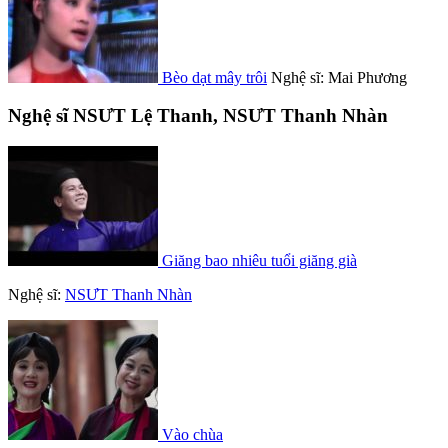
Bèo dạt mây trôi
Nghệ sĩ: Mai Phương
Nghệ sĩ NSƯT Lệ Thanh, NSƯT Thanh Nhàn
Giăng bao nhiêu tuổi giăng già
Nghệ sĩ:
NSƯT Thanh Nhàn
Vào chùa