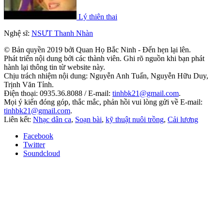
Lý thiên thai
Nghệ sĩ:
NSƯT Thanh Nhàn
© Bản quyền 2019 bởi Quan Họ Bắc Ninh - Đến hẹn lại lên.
Phát triển nội dung bởi các thành viên. Ghi rõ nguồn khi bạn phát
hành lại thông tin từ website này.
Chịu trách nhiệm nội dung: Nguyễn Anh Tuấn, Nguyễn Hữu Duy,
Trịnh Văn Tỉnh.
Điện thoại: 0935.36.8088 / E-mail:
tinhbk21@gmail.com
.
Mọi ý kiến đóng góp, thắc mắc, phản hồi vui lòng gửi về E-mail:
tinhbk21@gmail.com
.
Liên kết:
Nhạc dân ca
,
Soạn bài
,
kỹ thuật nuôi trồng
,
Cải lương
Facebook
Twitter
Soundcloud