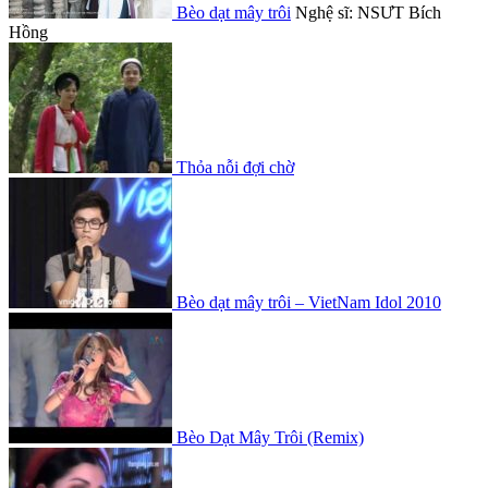
Bèo dạt mây trôi
Nghệ sĩ: NSƯT Bích
Hồng
Thỏa nỗi đợi chờ
Bèo dạt mây trôi – VietNam Idol 2010
Bèo Dạt Mây Trôi (Remix)