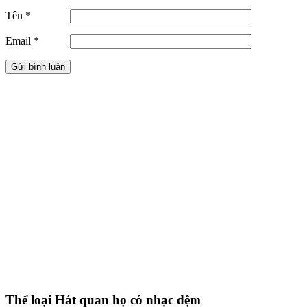
Tên
*
Email
*
Thể loại Hát quan họ có nhạc đệm