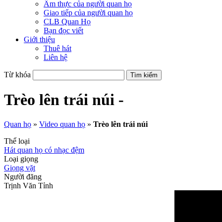
Ẩm thực của người quan họ
Giao tiếp của người quan họ
CLB Quan Họ
Bạn đọc viết
Giới thiệu
Thuê hát
Liên hệ
Từ khóa
Trèo lên trái núi -
Quan họ
»
Video quan họ
»
Trèo lên trái núi
Thể loại
Hát quan họ có nhạc đệm
Loại giọng
Giọng vặt
Người đăng
Trịnh Văn Tỉnh