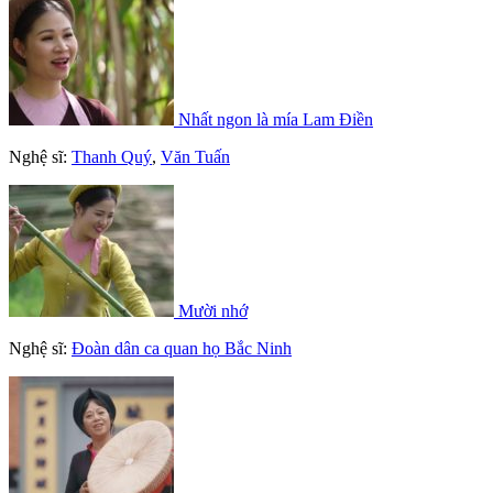
Nhất ngon là mía Lam Điền
Nghệ sĩ:
Thanh Quý
,
Văn Tuấn
Mười nhớ
Nghệ sĩ:
Đoàn dân ca quan họ Bắc Ninh