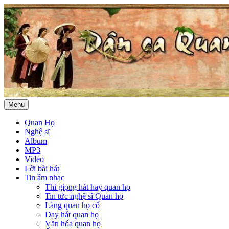
Menu
Quan Họ
Nghệ sĩ
Album
MP3
Video
Lời bài hát
Tin âm nhạc
Thi giọng hát hay quan họ
Tin tức nghệ sĩ Quan họ
Làng quan họ cổ
Dạy hát quan họ
Văn hóa quan họ