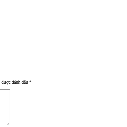
c được đánh dấu
*