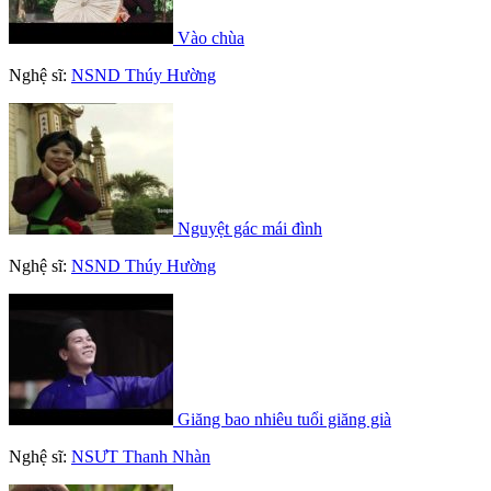
Vào chùa
Nghệ sĩ:
NSND Thúy Hường
Nguyệt gác mái đình
Nghệ sĩ:
NSND Thúy Hường
Giăng bao nhiêu tuổi giăng già
Nghệ sĩ:
NSƯT Thanh Nhàn