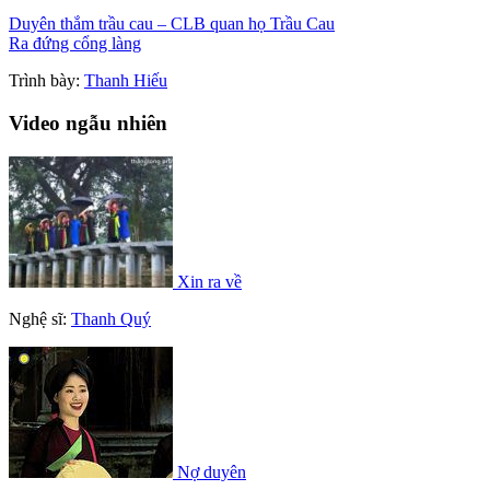
Duyên thắm trầu cau – CLB quan họ Trầu Cau
Ra đứng cổng làng
Trình bày:
Thanh Hiếu
Video ngẫu nhiên
Xin ra về
Nghệ sĩ:
Thanh Quý
Nợ duyên