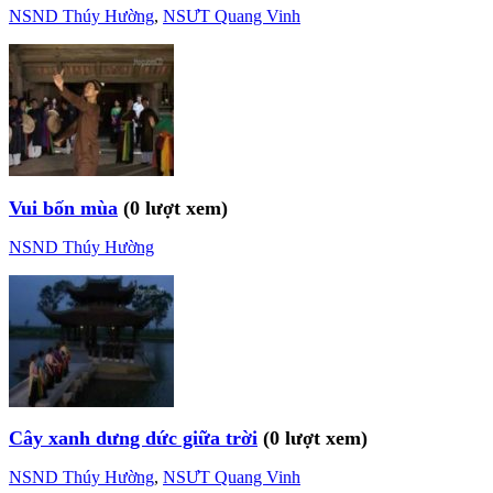
NSND Thúy Hường
,
NSƯT Quang Vinh
Vui bốn mùa
(0 lượt xem)
NSND Thúy Hường
Cây xanh dưng dức giữa trời
(0 lượt xem)
NSND Thúy Hường
,
NSƯT Quang Vinh