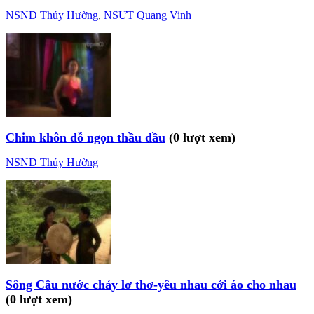
NSND Thúy Hường
,
NSƯT Quang Vinh
Chim khôn đỗ ngọn thầu dầu
(0 lượt xem)
NSND Thúy Hường
Sông Cầu nước chảy lơ thơ-yêu nhau cởi áo cho nhau
(0 lượt xem)