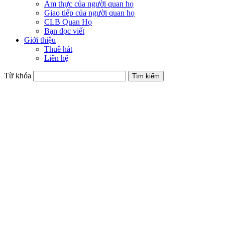
Ẩm thực của người quan họ
Giao tiếp của người quan họ
CLB Quan Họ
Bạn đọc viết
Giới thiệu
Thuê hát
Liên hệ
Từ khóa