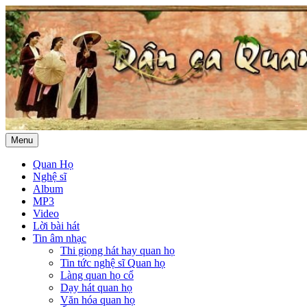
Menu
Quan Họ
Nghệ sĩ
Album
MP3
Video
Lời bài hát
Tin âm nhạc
Thi giọng hát hay quan họ
Tin tức nghệ sĩ Quan họ
Làng quan họ cổ
Dạy hát quan họ
Văn hóa quan họ