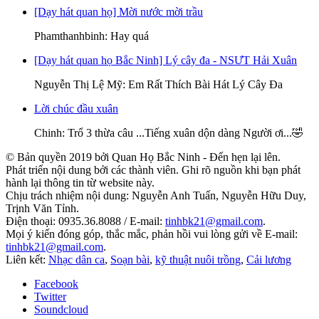
[Dạy hát quan họ] Mời nước mời trầu
Phamthanhbinh
: Hay quá
[Dạy hát quan họ Bắc Ninh] Lý cây đa - NSƯT Hải Xuân
Nguyễn Thị Lệ Mỹ
: Em Rất Thích Bài Hát Lý Cây Đa
Lời chúc đầu xuân
Chinh
: Trổ 3 thừa câu ...Tiếng xuân dộn dàng Người ơi...🤣
© Bản quyền 2019 bởi Quan Họ Bắc Ninh - Đến hẹn lại lên.
Phát triển nội dung bởi các thành viên. Ghi rõ nguồn khi bạn phát
hành lại thông tin từ website này.
Chịu trách nhiệm nội dung: Nguyễn Anh Tuấn, Nguyễn Hữu Duy,
Trịnh Văn Tỉnh.
Điện thoại: 0935.36.8088 / E-mail:
tinhbk21@gmail.com
.
Mọi ý kiến đóng góp, thắc mắc, phản hồi vui lòng gửi về E-mail:
tinhbk21@gmail.com
.
Liên kết:
Nhạc dân ca
,
Soạn bài
,
kỹ thuật nuôi trồng
,
Cải lương
Facebook
Twitter
Soundcloud