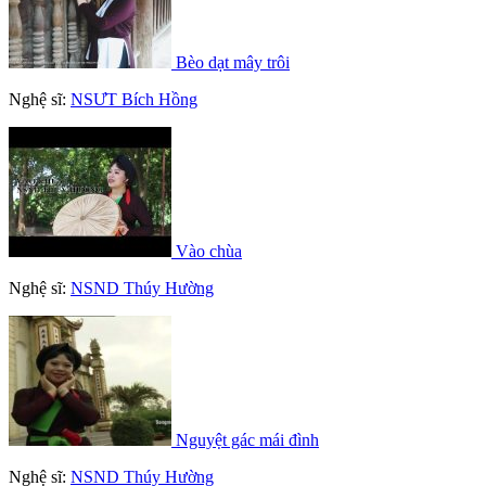
Bèo dạt mây trôi
Nghệ sĩ:
NSƯT Bích Hồng
Vào chùa
Nghệ sĩ:
NSND Thúy Hường
Nguyệt gác mái đình
Nghệ sĩ:
NSND Thúy Hường