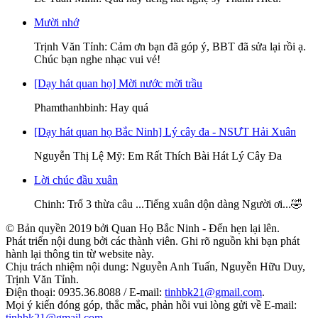
Mười nhớ
Trịnh Văn Tỉnh
: Cảm ơn bạn đã góp ý, BBT đã sửa lại rồi ạ.
Chúc bạn nghe nhạc vui vẻ!
[Dạy hát quan họ] Mời nước mời trầu
Phamthanhbinh
: Hay quá
[Dạy hát quan họ Bắc Ninh] Lý cây đa - NSƯT Hải Xuân
Nguyễn Thị Lệ Mỹ
: Em Rất Thích Bài Hát Lý Cây Đa
Lời chúc đầu xuân
Chinh
: Trổ 3 thừa câu ...Tiếng xuân dộn dàng Người ơi...🤣
© Bản quyền 2019 bởi Quan Họ Bắc Ninh - Đến hẹn lại lên.
Phát triển nội dung bởi các thành viên. Ghi rõ nguồn khi bạn phát
hành lại thông tin từ website này.
Chịu trách nhiệm nội dung: Nguyễn Anh Tuấn, Nguyễn Hữu Duy,
Trịnh Văn Tỉnh.
Điện thoại: 0935.36.8088 / E-mail:
tinhbk21@gmail.com
.
Mọi ý kiến đóng góp, thắc mắc, phản hồi vui lòng gửi về E-mail:
tinhbk21@gmail.com
.