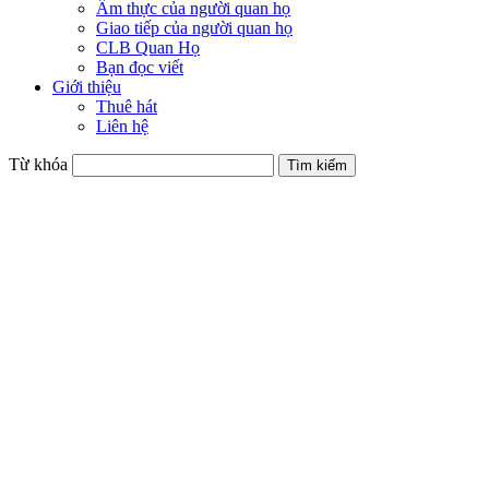
Ẩm thực của người quan họ
Giao tiếp của người quan họ
CLB Quan Họ
Bạn đọc viết
Giới thiệu
Thuê hát
Liên hệ
Từ khóa