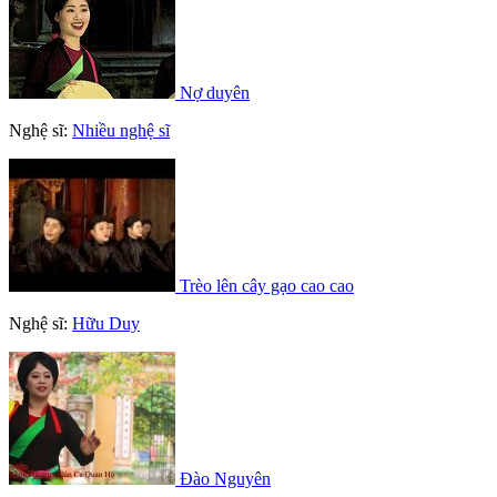
Nợ duyên
Nghệ sĩ:
Nhiều nghệ sĩ
Trèo lên cây gạo cao cao
Nghệ sĩ:
Hữu Duy
Đào Nguyên