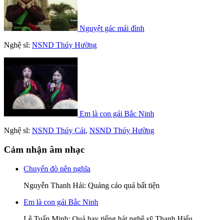
Nguyệt gác mái đình
Nghệ sĩ:
NSND Thúy Hường
Em là con gái Bắc Ninh
Nghệ sĩ:
NSND Thúy Cải
,
NSND Thúy Hường
Cảm nhận âm nhạc
Chuyến đò nên nghĩa
Nguyễn Thanh Hải
: Quảng cáo quá bất tiện
Em là con gái Bắc Ninh
Lê Tuấn Minh
: Quá hay tiếng hát nghệ sỹ Thanh Hiếu.