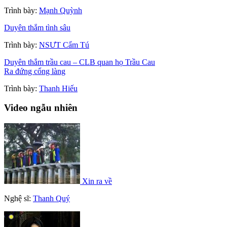
Trình bày:
Mạnh Quỳnh
Duyên thắm tình sâu
Trình bày:
NSƯT Cẩm Tú
Duyên thắm trầu cau – CLB quan họ Trầu Cau
Ra đứng cổng làng
Trình bày:
Thanh Hiếu
Video ngẫu nhiên
Xin ra về
Nghệ sĩ:
Thanh Quý