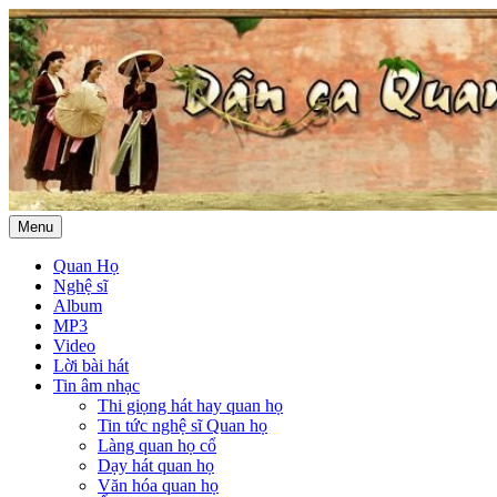
Menu
Quan Họ
Nghệ sĩ
Album
MP3
Video
Lời bài hát
Tin âm nhạc
Thi giọng hát hay quan họ
Tin tức nghệ sĩ Quan họ
Làng quan họ cổ
Dạy hát quan họ
Văn hóa quan họ