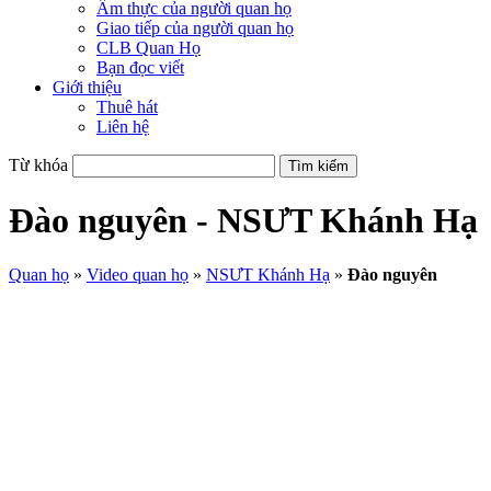
Ẩm thực của người quan họ
Giao tiếp của người quan họ
CLB Quan Họ
Bạn đọc viết
Giới thiệu
Thuê hát
Liên hệ
Từ khóa
Đào nguyên - NSƯT Khánh Hạ
Quan họ
»
Video quan họ
»
NSƯT Khánh Hạ
»
Đào nguyên