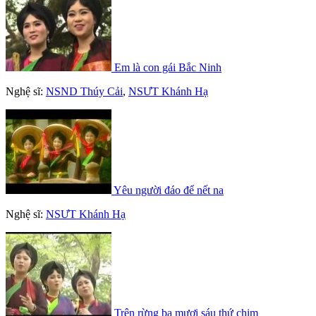
Em là con gái Bắc Ninh
Nghệ sĩ:
NSND Thúy Cải
,
NSƯT Khánh Hạ
Yêu người đáo để nết na
Nghệ sĩ:
NSƯT Khánh Hạ
Trên rừng ba mươi sáu thứ chim