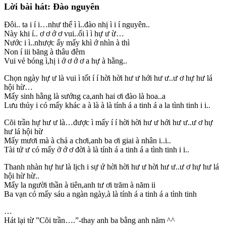
Lời bài hát: Đào nguyên
Đôi.. ta i í i…như thể ì ì..đào nhị ì i í nguyên..
Này khi í.. ơ ơ ớ ơ vui..ối ì ì hự ư ừ…
Nước i ì..nhược ấy mấy khì ớ nhìn à thì
Non í iii băng à thâu đêm
Vui vẻ bóng ì,hị i ớ ơ ớ ơ a hự à hằng..
Chọn ngày hự ư là vui ì tốt í í hời hời hư ư hới hư ư..ư ơ hự hư lá
hội hừ…
Mấy sinh hằng là sướng ca,anh hai ơi đào là hoa..a
Lưu thủy i có mấy khác a à là à là tính á a tinh á a la tình tinh i i..
Cõi trần hự hư ư là…được ì mấy í í hời hời hư ư hới hư ư..ư ơ hự
hư lá hội hừ
Mấy mươi mà à chả a chơi,anh ba ơi giai à nhân i..i..
Tài tử ư có mấy ở ớ ơ đời à là tính á a tinh á a tình tinh i i..
Thanh nhàn hự hư là lịch i sự ứ hời hời hư ư hời hư ư..ư ơ hự hư lá
hội hừ hừ..
Mấy la người thần à tiên,anh tư ơi trăm à năm ii
Ba vạn có mấy sáu a ngàn ngày,à là tính á a tinh á a tình tinh
…
Hát lại từ ”Cõi trần….”-thay anh ba bằng anh năm ^^