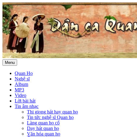
Menu
Quan Họ
Nghệ sĩ
Album
MP3
Video
Lời bài hát
Tin âm nhạc
Thi giọng hát hay quan họ
Tin tức nghệ sĩ Quan họ
Làng quan họ cổ
Dạy hát quan họ
Văn hóa quan họ