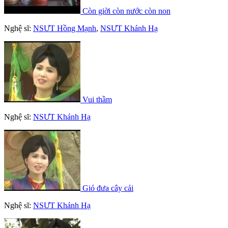
Còn giời còn nước còn non
Nghệ sĩ:
NSƯT Hồng Mạnh
,
NSƯT Khánh Hạ
Vui thầm
Nghệ sĩ:
NSƯT Khánh Hạ
Gió đưa cây cải
Nghệ sĩ:
NSƯT Khánh Hạ