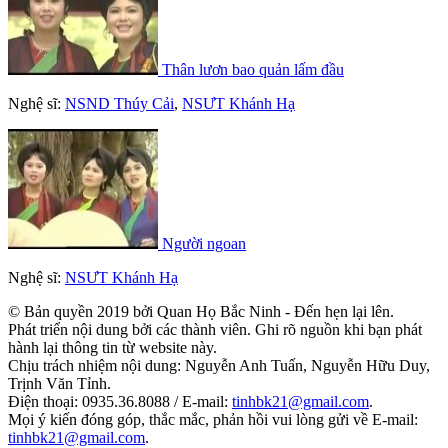
Thân lươn bao quản lấm đầu
Nghệ sĩ:
NSND Thúy Cải
,
NSƯT Khánh Hạ
Người ngoan
Nghệ sĩ:
NSƯT Khánh Hạ
© Bản quyền 2019 bởi Quan Họ Bắc Ninh - Đến hẹn lại lên.
Phát triển nội dung bởi các thành viên. Ghi rõ nguồn khi bạn phát
hành lại thông tin từ website này.
Chịu trách nhiệm nội dung: Nguyễn Anh Tuấn, Nguyễn Hữu Duy,
Trịnh Văn Tỉnh.
Điện thoại: 0935.36.8088 / E-mail:
tinhbk21@gmail.com
.
Mọi ý kiến đóng góp, thắc mắc, phản hồi vui lòng gửi về E-mail:
tinhbk21@gmail.com
.