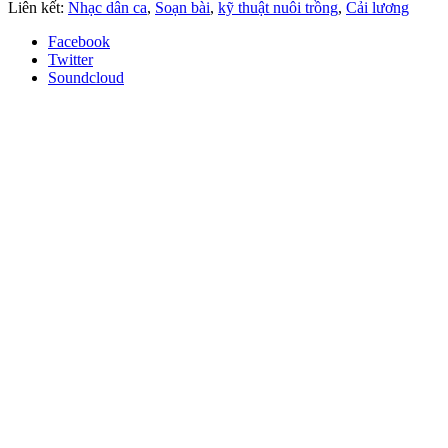
Liên kết:
Nhạc dân ca
,
Soạn bài
,
kỹ thuật nuôi trồng
,
Cải lương
Facebook
Twitter
Soundcloud