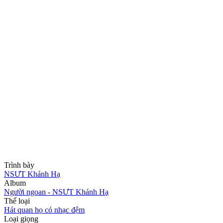
Trình bày
NSƯT Khánh Hạ
Album
Người ngoan - NSƯT Khánh Hạ
Thể loại
Hát quan họ có nhạc đệm
Loại giọng