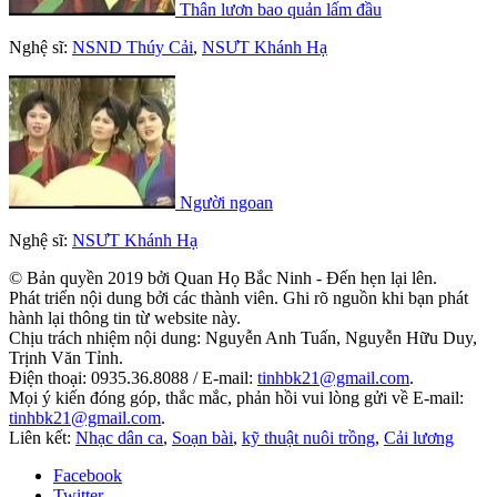
Thân lươn bao quản lấm đầu
Nghệ sĩ:
NSND Thúy Cải
,
NSƯT Khánh Hạ
Người ngoan
Nghệ sĩ:
NSƯT Khánh Hạ
© Bản quyền 2019 bởi Quan Họ Bắc Ninh - Đến hẹn lại lên.
Phát triển nội dung bởi các thành viên. Ghi rõ nguồn khi bạn phát
hành lại thông tin từ website này.
Chịu trách nhiệm nội dung: Nguyễn Anh Tuấn, Nguyễn Hữu Duy,
Trịnh Văn Tỉnh.
Điện thoại: 0935.36.8088 / E-mail:
tinhbk21@gmail.com
.
Mọi ý kiến đóng góp, thắc mắc, phản hồi vui lòng gửi về E-mail:
tinhbk21@gmail.com
.
Liên kết:
Nhạc dân ca
,
Soạn bài
,
kỹ thuật nuôi trồng
,
Cải lương
Facebook
Twitter