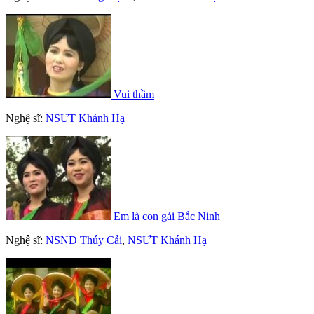
Vui thầm
Nghệ sĩ:
NSƯT Khánh Hạ
Em là con gái Bắc Ninh
Nghệ sĩ:
NSND Thúy Cải
,
NSƯT Khánh Hạ