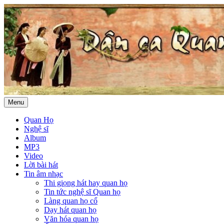
Menu
Quan Họ
Nghệ sĩ
Album
MP3
Video
Lời bài hát
Tin âm nhạc
Thi giọng hát hay quan họ
Tin tức nghệ sĩ Quan họ
Làng quan họ cổ
Dạy hát quan họ
Văn hóa quan họ