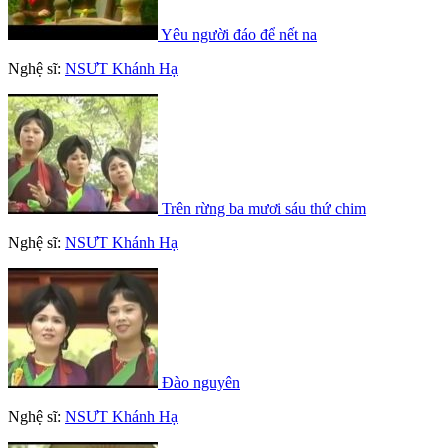
Yêu người đáo để nết na
Nghệ sĩ:
NSƯT Khánh Hạ
Trên rừng ba mươi sáu thứ chim
Nghệ sĩ:
NSƯT Khánh Hạ
Đào nguyên
Nghệ sĩ:
NSƯT Khánh Hạ