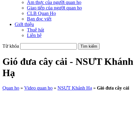
Ẩm thực của người quan họ
Giao tiếp của người quan họ
CLB Quan Họ
Bạn đọc viết
Giới thiệu
Thuê hát
Liên hệ
Từ khóa
Gió đưa cây cải - NSƯT Khánh
Hạ
Quan họ
»
Video quan họ
»
NSƯT Khánh Hạ
»
Gió đưa cây cải