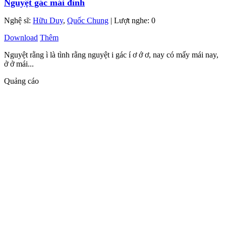
Nguyệt gác mái đình
Nghệ sĩ:
Hữu Duy
,
Quốc Chung
| Lượt nghe: 0
Download
Thêm
Nguyệt rằng ì là tình rằng nguyệt i gác í ơ ớ ơ, nay có mấy mái nay,
ở ở mái...
Quảng cáo