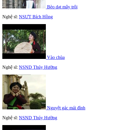
Bèo dạt mây trôi
Nghệ sĩ:
NSƯT Bích Hồng
Vào chùa
Nghệ sĩ:
NSND Thúy Hường
Nguyệt gác mái đình
Nghệ sĩ:
NSND Thúy Hường