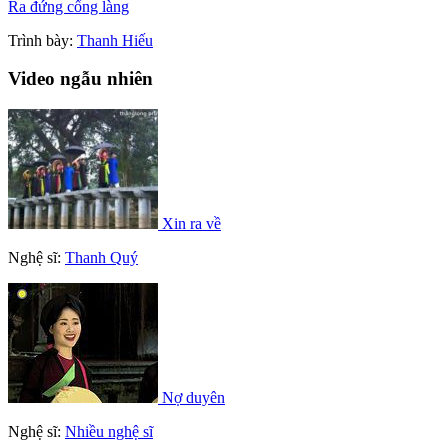
Ra đứng cổng làng
Trình bày:
Thanh Hiếu
Video ngẫu nhiên
Xin ra về
Nghệ sĩ:
Thanh Quý
Nợ duyên
Nghệ sĩ:
Nhiều nghệ sĩ