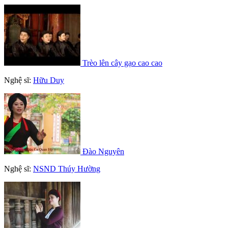
Trèo lên cây gạo cao cao
Nghệ sĩ:
Hữu Duy
Đào Nguyên
Nghệ sĩ:
NSND Thúy Hường