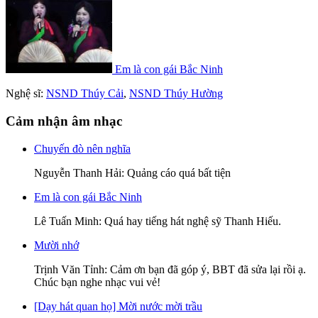
Em là con gái Bắc Ninh
Nghệ sĩ:
NSND Thúy Cải
,
NSND Thúy Hường
Cảm nhận âm nhạc
Chuyến đò nên nghĩa
Nguyễn Thanh Hải
: Quảng cáo quá bất tiện
Em là con gái Bắc Ninh
Lê Tuấn Minh
: Quá hay tiếng hát nghệ sỹ Thanh Hiếu.
Mười nhớ
Trịnh Văn Tỉnh
: Cảm ơn bạn đã góp ý, BBT đã sửa lại rồi ạ.
Chúc bạn nghe nhạc vui vẻ!
[Dạy hát quan họ] Mời nước mời trầu