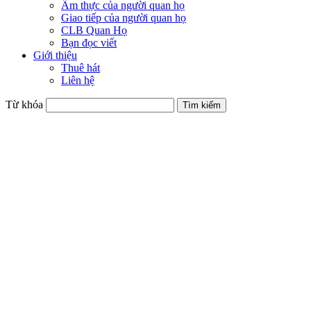
Ẩm thực của người quan họ
Giao tiếp của người quan họ
CLB Quan Họ
Bạn đọc viết
Giới thiệu
Thuê hát
Liên hệ
Từ khóa