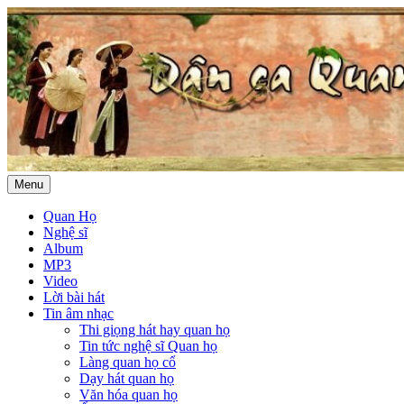
Menu
Quan Họ
Nghệ sĩ
Album
MP3
Video
Lời bài hát
Tin âm nhạc
Thi giọng hát hay quan họ
Tin tức nghệ sĩ Quan họ
Làng quan họ cổ
Dạy hát quan họ
Văn hóa quan họ