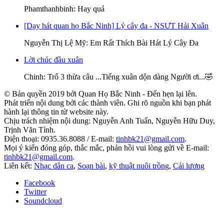
Phamthanhbinh
: Hay quá
[Dạy hát quan họ Bắc Ninh] Lý cây đa - NSƯT Hải Xuân
Nguyễn Thị Lệ Mỹ
: Em Rất Thích Bài Hát Lý Cây Đa
Lời chúc đầu xuân
Chinh
: Trổ 3 thừa câu ...Tiếng xuân dộn dàng Người ơi...🤣
© Bản quyền 2019 bởi Quan Họ Bắc Ninh - Đến hẹn lại lên.
Phát triển nội dung bởi các thành viên. Ghi rõ nguồn khi bạn phát
hành lại thông tin từ website này.
Chịu trách nhiệm nội dung: Nguyễn Anh Tuấn, Nguyễn Hữu Duy,
Trịnh Văn Tỉnh.
Điện thoại: 0935.36.8088 / E-mail:
tinhbk21@gmail.com
.
Mọi ý kiến đóng góp, thắc mắc, phản hồi vui lòng gửi về E-mail:
tinhbk21@gmail.com
.
Liên kết:
Nhạc dân ca
,
Soạn bài
,
kỹ thuật nuôi trồng
,
Cải lương
Facebook
Twitter
Soundcloud