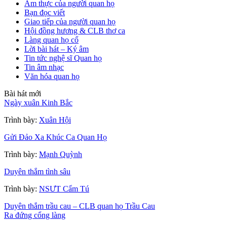
Ẩm thực của người quan họ
Bạn đọc viết
Giao tiếp của người quan họ
Hội đồng hương & CLB thơ ca
Làng quan họ cổ
Lời bài hát – Ký âm
Tin tức nghệ sĩ Quan họ
Tin âm nhạc
Văn hóa quan họ
Bài hát mới
Ngày xuân Kinh Bắc
Trình bày:
Xuân Hội
Gửi Đảo Xa Khúc Ca Quan Họ
Trình bày:
Mạnh Quỳnh
Duyên thắm tình sâu
Trình bày:
NSƯT Cẩm Tú
Duyên thắm trầu cau – CLB quan họ Trầu Cau
Ra đứng cổng làng