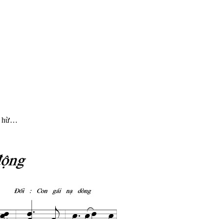
ấy hừ…