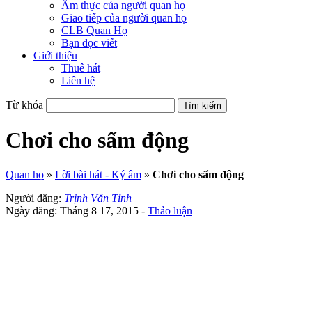
Ẩm thực của người quan họ
Giao tiếp của người quan họ
CLB Quan Họ
Bạn đọc viết
Giới thiệu
Thuê hát
Liên hệ
Từ khóa
Chơi cho sấm động
Quan họ
»
Lời bài hát - Ký âm
»
Chơi cho sấm động
Người đăng:
Trịnh Văn Tỉnh
Ngày đăng: Tháng 8 17, 2015 -
Thảo luận