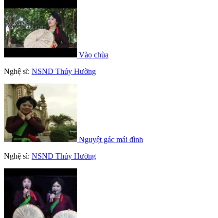
Vào chùa
Nghệ sĩ:
NSND Thúy Hường
Nguyệt gác mái đình
Nghệ sĩ:
NSND Thúy Hường