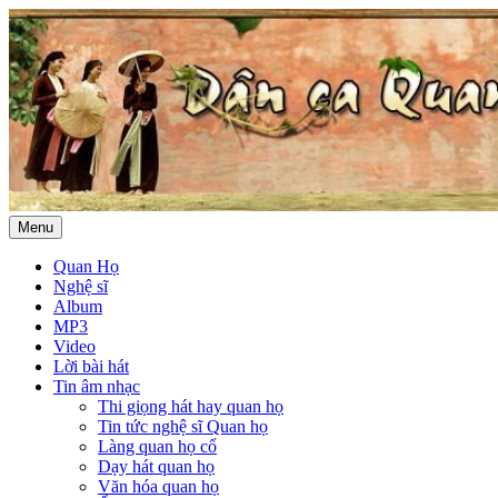
Menu
Quan Họ
Nghệ sĩ
Album
MP3
Video
Lời bài hát
Tin âm nhạc
Thi giọng hát hay quan họ
Tin tức nghệ sĩ Quan họ
Làng quan họ cổ
Dạy hát quan họ
Văn hóa quan họ