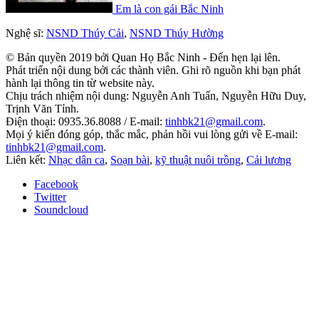
Em là con gái Bắc Ninh
Nghệ sĩ:
NSND Thúy Cải
,
NSND Thúy Hường
© Bản quyền 2019 bởi Quan Họ Bắc Ninh - Đến hẹn lại lên.
Phát triển nội dung bởi các thành viên. Ghi rõ nguồn khi bạn phát
hành lại thông tin từ website này.
Chịu trách nhiệm nội dung: Nguyễn Anh Tuấn, Nguyễn Hữu Duy,
Trịnh Văn Tỉnh.
Điện thoại: 0935.36.8088 / E-mail:
tinhbk21@gmail.com
.
Mọi ý kiến đóng góp, thắc mắc, phản hồi vui lòng gửi về E-mail:
tinhbk21@gmail.com
.
Liên kết:
Nhạc dân ca
,
Soạn bài
,
kỹ thuật nuôi trồng
,
Cải lương
Facebook
Twitter
Soundcloud