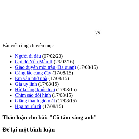
Bài viết cùng chuyên mục
Người đi đâu
(07/02/23)
Gọi đò Yên Mẫn II
(29/02/16)
Giao duyên mời trầu (Ba quan)
(17/08/15)
Càng lắc càng đày
(17/08/15)
Em vẫn nhớ nhà
(17/08/15)
Giá uy linh
(17/08/15)
Hừ la làng khúc toại
(17/08/15)
Chim sáo đổi hình
(17/08/15)
Giăng thanh gió mát
(17/08/15)
Họa mi ríu rít
(17/08/15)
Thảo luận cho bài:
"Cô tấm vàng anh"
Để lại một bình luận