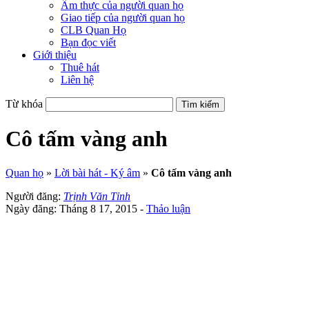
Ẩm thực của người quan họ
Giao tiếp của người quan họ
CLB Quan Họ
Bạn đọc viết
Giới thiệu
Thuê hát
Liên hệ
Từ khóa
Cô tấm vàng anh
Quan họ
»
Lời bài hát - Ký âm
»
Cô tấm vàng anh
Người đăng:
Trịnh Văn Tỉnh
Ngày đăng: Tháng 8 17, 2015 -
Thảo luận