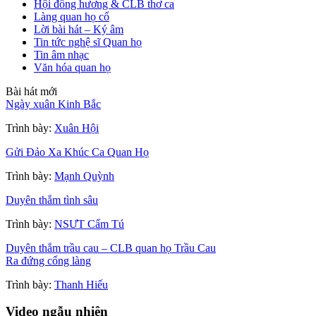
Hội đồng hương & CLB thơ ca
Làng quan họ cổ
Lời bài hát – Ký âm
Tin tức nghệ sĩ Quan họ
Tin âm nhạc
Văn hóa quan họ
Bài hát mới
Ngày xuân Kinh Bắc
Trình bày:
Xuân Hội
Gửi Đảo Xa Khúc Ca Quan Họ
Trình bày:
Mạnh Quỳnh
Duyên thắm tình sâu
Trình bày:
NSƯT Cẩm Tú
Duyên thắm trầu cau – CLB quan họ Trầu Cau
Ra đứng cổng làng
Trình bày:
Thanh Hiếu
Video ngẫu nhiên