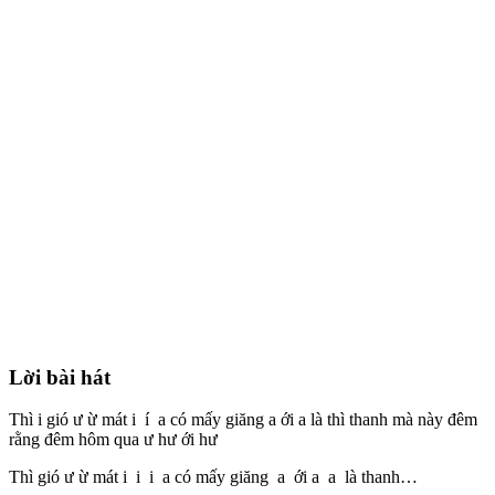
Lời bài hát
Thì i gió ư ừ mát i í a có mấy giăng a ới a là thì thanh mà này đêm
rằng đêm hôm qua ư hư ới hư
Thì gió ư ừ mát i i i a có mấy giăng a ới a a là thanh…