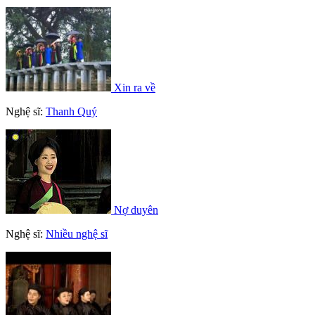
Xin ra về
Nghệ sĩ:
Thanh Quý
Nợ duyên
Nghệ sĩ:
Nhiều nghệ sĩ