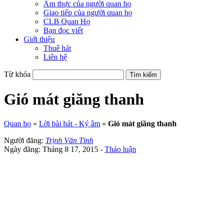
Ẩm thực của người quan họ
Giao tiếp của người quan họ
CLB Quan Họ
Bạn đọc viết
Giới thiệu
Thuê hát
Liên hệ
Từ khóa
Gió mát giăng thanh
Quan họ
»
Lời bài hát - Ký âm
»
Gió mát giăng thanh
Người đăng:
Trịnh Văn Tỉnh
Ngày đăng: Tháng 8 17, 2015 -
Thảo luận