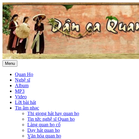
Menu
Quan Họ
Nghệ sĩ
Album
MP3
Video
Lời bài hát
Tin âm nhạc
Thi giọng hát hay quan họ
Tin tức nghệ sĩ Quan họ
Làng quan họ cổ
Dạy hát quan họ
Văn hóa quan họ