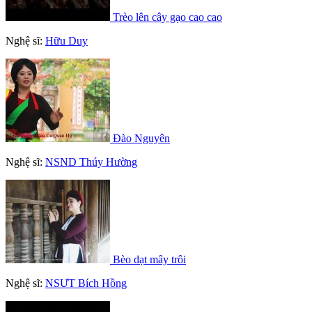
Trèo lên cây gạo cao cao
Nghệ sĩ:
Hữu Duy
Đào Nguyên
Nghệ sĩ:
NSND Thúy Hường
Bèo dạt mây trôi
Nghệ sĩ:
NSƯT Bích Hồng