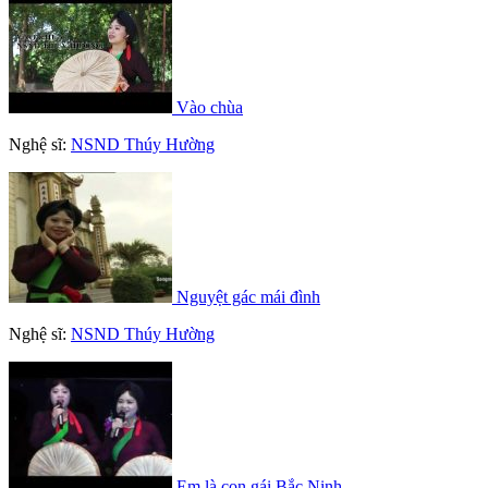
Vào chùa
Nghệ sĩ:
NSND Thúy Hường
Nguyệt gác mái đình
Nghệ sĩ:
NSND Thúy Hường
Em là con gái Bắc Ninh