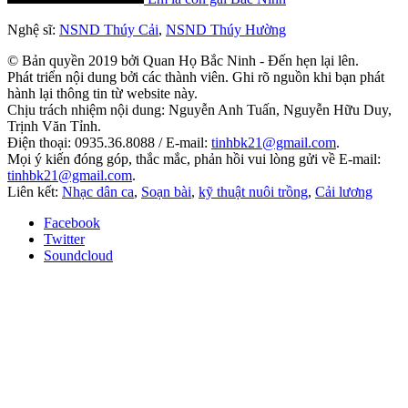
Nghệ sĩ:
NSND Thúy Cải
,
NSND Thúy Hường
© Bản quyền 2019 bởi Quan Họ Bắc Ninh - Đến hẹn lại lên.
Phát triển nội dung bởi các thành viên. Ghi rõ nguồn khi bạn phát
hành lại thông tin từ website này.
Chịu trách nhiệm nội dung: Nguyễn Anh Tuấn, Nguyễn Hữu Duy,
Trịnh Văn Tỉnh.
Điện thoại: 0935.36.8088 / E-mail:
tinhbk21@gmail.com
.
Mọi ý kiến đóng góp, thắc mắc, phản hồi vui lòng gửi về E-mail:
tinhbk21@gmail.com
.
Liên kết:
Nhạc dân ca
,
Soạn bài
,
kỹ thuật nuôi trồng
,
Cải lương
Facebook
Twitter
Soundcloud