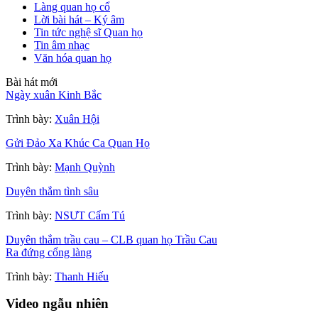
Làng quan họ cổ
Lời bài hát – Ký âm
Tin tức nghệ sĩ Quan họ
Tin âm nhạc
Văn hóa quan họ
Bài hát mới
Ngày xuân Kinh Bắc
Trình bày:
Xuân Hội
Gửi Đảo Xa Khúc Ca Quan Họ
Trình bày:
Mạnh Quỳnh
Duyên thắm tình sâu
Trình bày:
NSƯT Cẩm Tú
Duyên thắm trầu cau – CLB quan họ Trầu Cau
Ra đứng cổng làng
Trình bày:
Thanh Hiếu
Video ngẫu nhiên