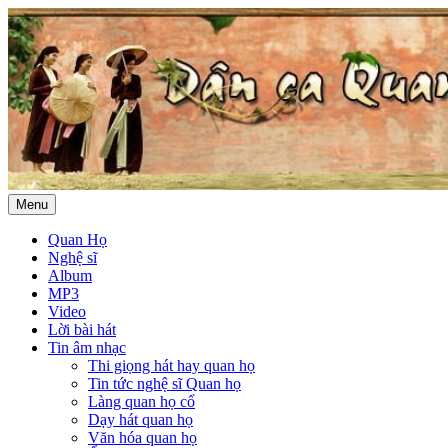
Menu
Quan Họ
Nghệ sĩ
Album
MP3
Video
Lời bài hát
Tin âm nhạc
Thi giọng hát hay quan họ
Tin tức nghệ sĩ Quan họ
Làng quan họ cổ
Dạy hát quan họ
Văn hóa quan họ