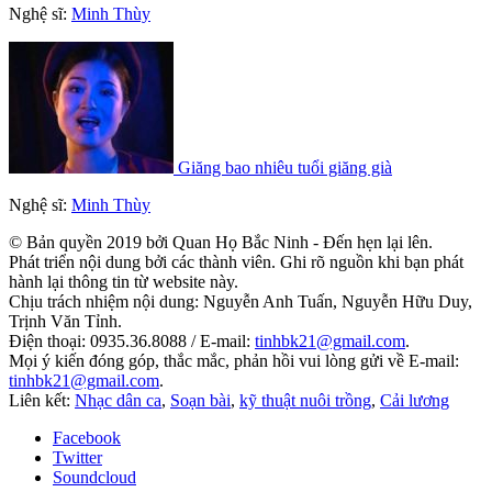
Nghệ sĩ:
Minh Thùy
Giăng bao nhiêu tuổi giăng già
Nghệ sĩ:
Minh Thùy
© Bản quyền 2019 bởi Quan Họ Bắc Ninh - Đến hẹn lại lên.
Phát triển nội dung bởi các thành viên. Ghi rõ nguồn khi bạn phát
hành lại thông tin từ website này.
Chịu trách nhiệm nội dung: Nguyễn Anh Tuấn, Nguyễn Hữu Duy,
Trịnh Văn Tỉnh.
Điện thoại: 0935.36.8088 / E-mail:
tinhbk21@gmail.com
.
Mọi ý kiến đóng góp, thắc mắc, phản hồi vui lòng gửi về E-mail:
tinhbk21@gmail.com
.
Liên kết:
Nhạc dân ca
,
Soạn bài
,
kỹ thuật nuôi trồng
,
Cải lương
Facebook
Twitter
Soundcloud