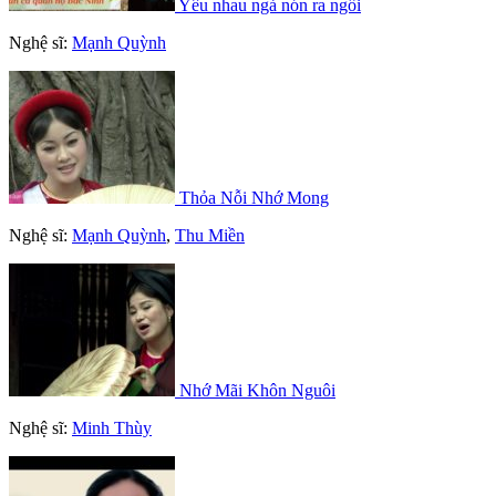
Yêu nhau ngả nón ra ngồi
Nghệ sĩ:
Mạnh Quỳnh
Thỏa Nỗi Nhớ Mong
Nghệ sĩ:
Mạnh Quỳnh
,
Thu Miền
Nhớ Mãi Khôn Nguôi
Nghệ sĩ:
Minh Thùy