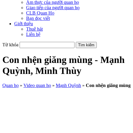
Ẩm thực của người quan họ
Giao tiếp của người quan họ
CLB Quan Họ
Bạn đọc viết
Giới thiệu
Thuê hát
Liên hệ
Từ khóa
Con nhện giăng mùng - Mạnh
Quỳnh, Minh Thùy
Quan họ
»
Video quan họ
»
Mạnh Quỳnh
»
Con nhện giăng mùng