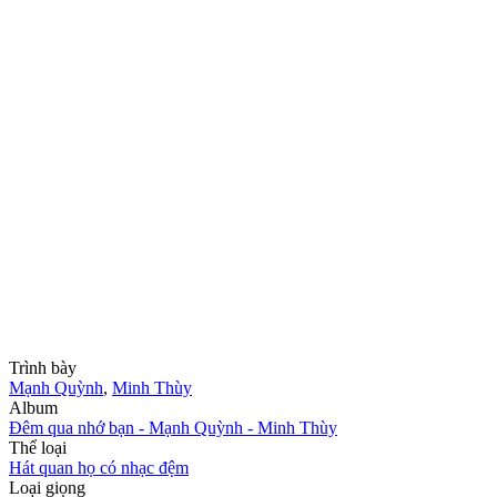
Trình bày
Mạnh Quỳnh
,
Minh Thùy
Album
Đêm qua nhớ bạn - Mạnh Quỳnh - Minh Thùy
Thể loại
Hát quan họ có nhạc đệm
Loại giọng