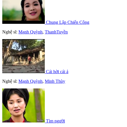
Chung Lập Chiến Công
Nghệ sĩ:
Mạnh Quỳnh
,
ThanhTuyền
Cái hời cái ả
Nghệ sĩ:
Mạnh Quỳnh
,
Minh Thùy
Tìm người