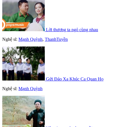
Lời thương ta ngỏ cùng nhau
Nghệ sĩ:
Mạnh Quỳnh
,
ThanhTuyền
Gửi Đảo Xa Khúc Ca Quan Họ
Nghệ sĩ:
Mạnh Quỳnh