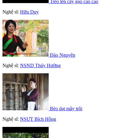
Trèo lên cây gạo cao cao
Nghệ sĩ:
Hữu Duy
Đào Nguyên
Nghệ sĩ:
NSND Thúy Hường
Bèo dạt mây trôi
Nghệ sĩ:
NSƯT Bích Hồng