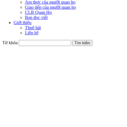
Ẩm thực của người quan họ
Giao tiếp của người quan họ
CLB Quan Họ
Bạn đọc viết
Giới thiệu
Thuê hát
Liên hệ
Từ khóa