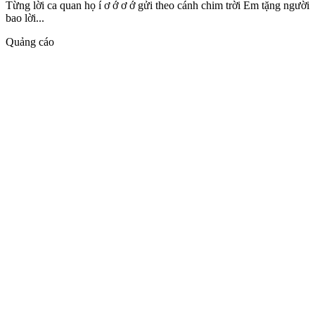
Từng lời ca quan họ í ơ ớ ơ ớ gửi theo cánh chim trời Em tặng người
bao lời...
Quảng cáo