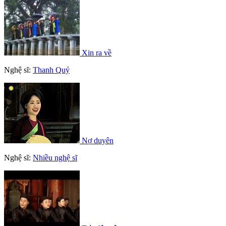
Xin ra về
Nghệ sĩ:
Thanh Quý
Nợ duyên
Nghệ sĩ:
Nhiều nghệ sĩ