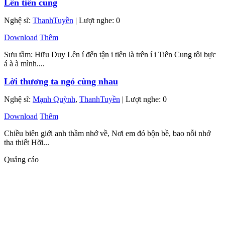
Lên tiên cung
Nghệ sĩ:
ThanhTuyền
| Lượt nghe: 0
Download
Thêm
Sưu tầm: Hữu Duy Lên í đến tận i tiên là trên í i Tiên Cung tôi bực
á à à mình....
Lời thương ta ngỏ cùng nhau
Nghệ sĩ:
Mạnh Quỳnh
,
ThanhTuyền
| Lượt nghe: 0
Download
Thêm
Chiều biên giới anh thầm nhớ về, Nơi em đó bộn bề, bao nỗi nhớ
tha thiết Hỡi...
Quảng cáo