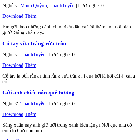
Nghệ sĩ:
Mạnh Quỳnh
,
ThanhTuyền
| Lượt nghe: 0
Download
Thêm
Em gửi theo những cánh chim điệu dân ca Tới thăm anh nơi biên
giưới Súng chắp tay...
Cổ tay vừa trắng vừa tròn
Nghệ sĩ:
ThanhTuyền
| Lượt nghe: 0
Download
Thêm
Cổ tay la bến rằng ì tình rằng vừa trắng í i qua hời là hời cái ả, cái ả
có...
Gửi anh chiếc nón quê hương
Nghệ sĩ:
ThanhTuyền
| Lượt nghe: 0
Download
Thêm
Sáng xuân nay anh giữ trời trong xanh biển lặng ì Nơi quê nhà có
em í lo Gửi cho anh...