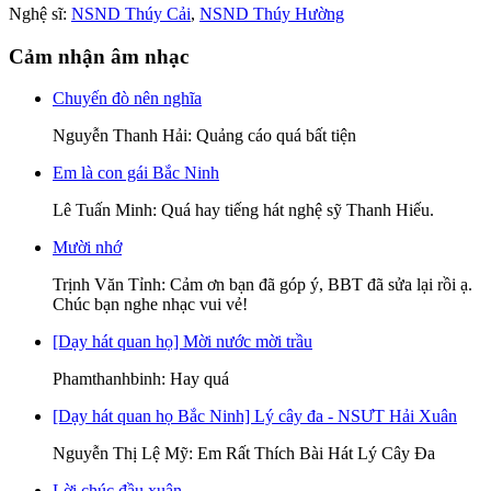
Nghệ sĩ:
NSND Thúy Cải
,
NSND Thúy Hường
Cảm nhận âm nhạc
Chuyến đò nên nghĩa
Nguyễn Thanh Hải
: Quảng cáo quá bất tiện
Em là con gái Bắc Ninh
Lê Tuấn Minh
: Quá hay tiếng hát nghệ sỹ Thanh Hiếu.
Mười nhớ
Trịnh Văn Tỉnh
: Cảm ơn bạn đã góp ý, BBT đã sửa lại rồi ạ.
Chúc bạn nghe nhạc vui vẻ!
[Dạy hát quan họ] Mời nước mời trầu
Phamthanhbinh
: Hay quá
[Dạy hát quan họ Bắc Ninh] Lý cây đa - NSƯT Hải Xuân
Nguyễn Thị Lệ Mỹ
: Em Rất Thích Bài Hát Lý Cây Đa
Lời chúc đầu xuân