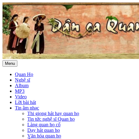
Menu
Quan Họ
Nghệ sĩ
Album
MP3
Video
Lời bài hát
Tin âm nhạc
Thi giọng hát hay quan họ
Tin tức nghệ sĩ Quan họ
Làng quan họ cổ
Dạy hát quan họ
Văn hóa quan họ