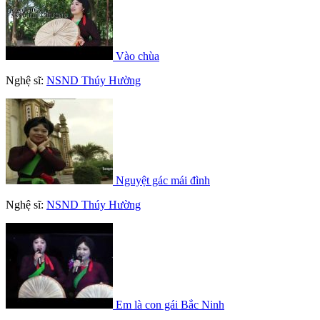
Vào chùa
Nghệ sĩ:
NSND Thúy Hường
Nguyệt gác mái đình
Nghệ sĩ:
NSND Thúy Hường
Em là con gái Bắc Ninh