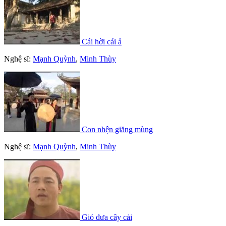
Cái hời cái ả
Nghệ sĩ:
Mạnh Quỳnh
,
Minh Thùy
Con nhện giăng mùng
Nghệ sĩ:
Mạnh Quỳnh
,
Minh Thùy
Gió đưa cây cải