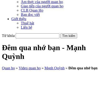
Ẩm thực của người quan họ
Giao tiếp của người quan họ
CLB Quan Họ
Bạn đọc viết
Giới thiệu
Thuê hát
Liên hệ
Từ khóa
Đêm qua nhớ bạn - Mạnh
Quỳnh
Quan họ
»
Video quan họ
»
Mạnh Quỳnh
»
Đêm qua nhớ bạn