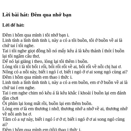
Lời bài hát: Đêm qua nhớ bạn
Lời để hát:
Đêm i hôm qua mình i tôi nhớ bạn i.
Linh tính a lính tình tinh i, này a có a tôi buồn, tôi ớ buồn về ai là
chứ tai í tôi nghe.
Tai i tôi nghe giọt đồng hồ nó mấy kêu á là kêu thánh í thót í buồn
lại tôi ngâm câu thơ,
Dế nó lại giăng i theo, lòng lại tôi thêm i buồn.
Lòng tôi i là tôi bối i rối, bối rối rối về ai, bối rối về nỗi chị hai ơ.
Nông có a nỗi này, biết i ngỏ í ơ, biết i ngỏ ớ ơ ai song ngỏ cùng ai?
Đêm i hôm qua mình em thao i thức i.
Linh tinh a lính tình tinh i, này a có a em buồn, em ơ ớ buồn về ai là
chứ tai í em nghe.
Tai i em nghe chim nó kêu á là kêu khắc í khoải í buồn lại em đánh
đàn chơi
Ôi phím lại long mất rồi, buồn lại em thêm buồn.
Lòng em ơ là em thương i nhớ, thương nhớ a nhớ về ai, thương nhớ
về nỗi anh ba ơ.
Tâm có a sự này, biết i ngỏ í ơ ớ ơ, biết i ngỏ ớ ơ ai song ngỏ cùng
ai?
Đêm i hôm qua mình em (tôi) thao i thức i.