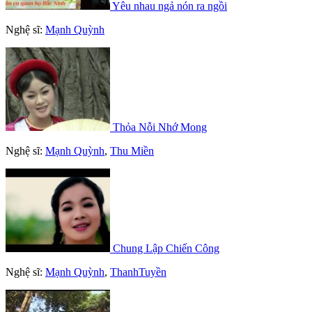
Yêu nhau ngả nón ra ngồi
Nghệ sĩ:
Mạnh Quỳnh
Thỏa Nỗi Nhớ Mong
Nghệ sĩ:
Mạnh Quỳnh
,
Thu Miền
Chung Lập Chiến Công
Nghệ sĩ:
Mạnh Quỳnh
,
ThanhTuyền