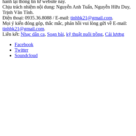
hành lại thông tin từ website này.
Chịu trách nhiệm nội dung: Nguyễn Anh Tuấn, Nguyễn Hữu Duy,
Trịnh Văn Tỉnh.
Điện thoại: 0935.36.8088 / E-mail:
tinhbk21@gmail.com
.
Mọi ý kiến đóng góp, thắc mắc, phản hồi vui lòng gửi về E-mail:
tinhbk21@gmail.com
.
Liên kết:
Nhạc dân ca
,
Soạn bài
,
kỹ thuật nuôi trồng
,
Cải lương
Facebook
Twitter
Soundcloud