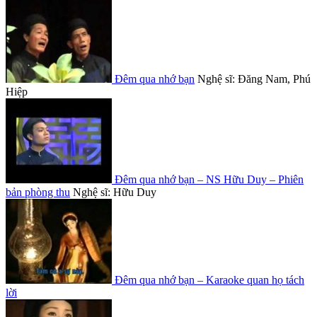
Đêm qua nhớ bạn
Nghệ sĩ: Đăng Nam, Phú
Hiệp
Đêm qua nhớ bạn – NS Hữu Duy – Phiên
bản phòng thu
Nghệ sĩ: Hữu Duy
Đêm qua nhớ bạn – Karaoke quan họ tách
lời