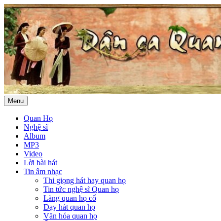
Menu
Quan Họ
Nghệ sĩ
Album
MP3
Video
Lời bài hát
Tin âm nhạc
Thi giọng hát hay quan họ
Tin tức nghệ sĩ Quan họ
Làng quan họ cổ
Dạy hát quan họ
Văn hóa quan họ