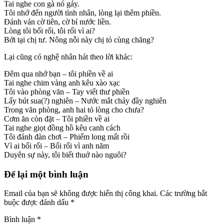
Tai nghe con gà nó gáy.
Tôi nhớ đến người tình nhân, lòng lại thêm phiền.
Đánh ván cờ tiên, cờ bí nước liền.
Lòng tôi bối rối, tôi rối vì ai?
Bởi tại chị tư. Nông nỗi này chị tỏ cùng chăng?
Lại cũng có nghệ nhân hát theo lời khác:
Đêm qua nhớ bạn – tôi phiền về ai
Tai nghe chim vàng anh kêu xào xạc
Tôi vào phòng văn – Tay viết thư phiền
Lấy bút sua(?) nghiên – Nước mắt chảy đầy nghiên
Trong văn phòng, anh hai tỏ lòng cho chưa?
Cơm ăn còn đặt – Tôi phiền về ai
Tai nghe giọt đồng hồ kêu canh cách
Tôi đánh đàn chơi – Phiếm long mất rồi
Vì ai bối rối – Bối rối vì anh năm
Duyên sự này, tôi biết thuở nào nguôi?
Để lại một bình luận
Email của bạn sẽ không được hiển thị công khai.
Các trường bắt
buộc được đánh dấu
*
Bình luận
*