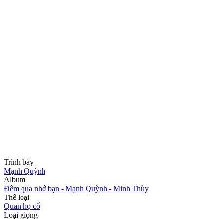
Trình bày
Mạnh Quỳnh
Album
Đêm qua nhớ bạn - Mạnh Quỳnh - Minh Thùy
Thể loại
Quan họ cổ
Loại giọng