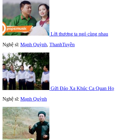
Lời thương ta ngỏ cùng nhau
Nghệ sĩ:
Mạnh Quỳnh
,
ThanhTuyền
Gửi Đảo Xa Khúc Ca Quan Họ
Nghệ sĩ:
Mạnh Quỳnh