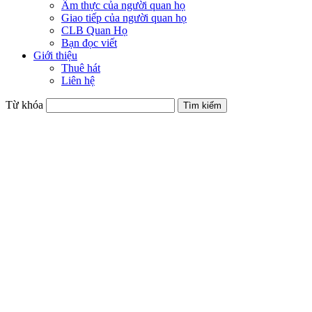
Ẩm thực của người quan họ
Giao tiếp của người quan họ
CLB Quan Họ
Bạn đọc viết
Giới thiệu
Thuê hát
Liên hệ
Từ khóa