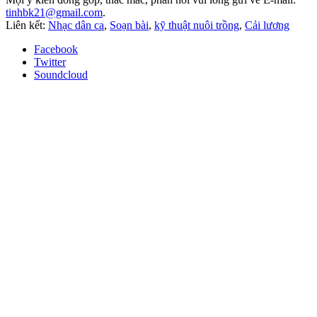
tinhbk21@gmail.com
.
Liên kết:
Nhạc dân ca
,
Soạn bài
,
kỹ thuật nuôi trồng
,
Cải lương
Facebook
Twitter
Soundcloud