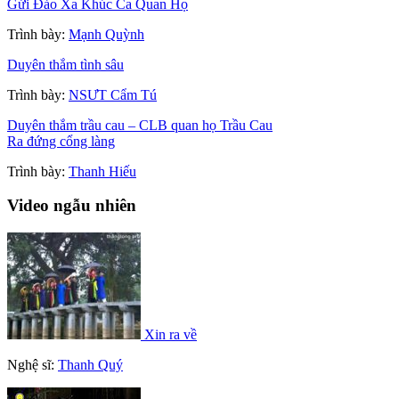
Gửi Đảo Xa Khúc Ca Quan Họ
Trình bày:
Mạnh Quỳnh
Duyên thắm tình sâu
Trình bày:
NSƯT Cẩm Tú
Duyên thắm trầu cau – CLB quan họ Trầu Cau
Ra đứng cổng làng
Trình bày:
Thanh Hiếu
Video ngẫu nhiên
Xin ra về
Nghệ sĩ:
Thanh Quý