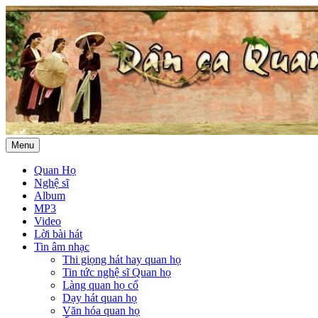
Menu
Quan Họ
Nghệ sĩ
Album
MP3
Video
Lời bài hát
Tin âm nhạc
Thi giọng hát hay quan họ
Tin tức nghệ sĩ Quan họ
Làng quan họ cổ
Dạy hát quan họ
Văn hóa quan họ