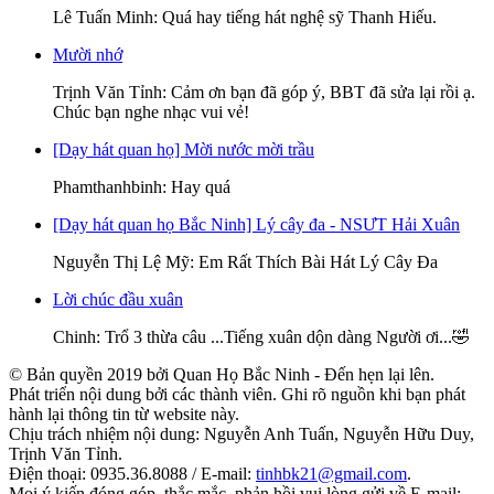
Lê Tuấn Minh
: Quá hay tiếng hát nghệ sỹ Thanh Hiếu.
Mười nhớ
Trịnh Văn Tỉnh
: Cảm ơn bạn đã góp ý, BBT đã sửa lại rồi ạ.
Chúc bạn nghe nhạc vui vẻ!
[Dạy hát quan họ] Mời nước mời trầu
Phamthanhbinh
: Hay quá
[Dạy hát quan họ Bắc Ninh] Lý cây đa - NSƯT Hải Xuân
Nguyễn Thị Lệ Mỹ
: Em Rất Thích Bài Hát Lý Cây Đa
Lời chúc đầu xuân
Chinh
: Trổ 3 thừa câu ...Tiếng xuân dộn dàng Người ơi...🤣
© Bản quyền 2019 bởi Quan Họ Bắc Ninh - Đến hẹn lại lên.
Phát triển nội dung bởi các thành viên. Ghi rõ nguồn khi bạn phát
hành lại thông tin từ website này.
Chịu trách nhiệm nội dung: Nguyễn Anh Tuấn, Nguyễn Hữu Duy,
Trịnh Văn Tỉnh.
Điện thoại: 0935.36.8088 / E-mail:
tinhbk21@gmail.com
.
Mọi ý kiến đóng góp, thắc mắc, phản hồi vui lòng gửi về E-mail: