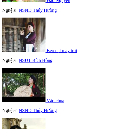
Đào Nguyên
Nghệ sĩ:
NSND Thúy Hường
Bèo dạt mây trôi
Nghệ sĩ:
NSƯT Bích Hồng
Vào chùa
Nghệ sĩ:
NSND Thúy Hường