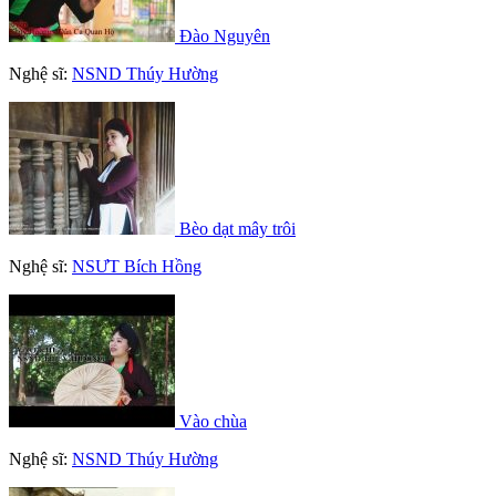
Đào Nguyên
Nghệ sĩ:
NSND Thúy Hường
Bèo dạt mây trôi
Nghệ sĩ:
NSƯT Bích Hồng
Vào chùa
Nghệ sĩ:
NSND Thúy Hường