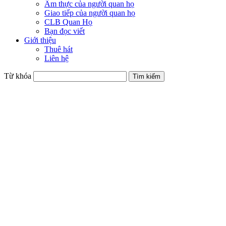
Ẩm thực của người quan họ
Giao tiếp của người quan họ
CLB Quan Họ
Bạn đọc viết
Giới thiệu
Thuê hát
Liên hệ
Từ khóa