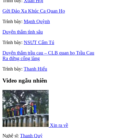
Trình bày:
Xuân Hội
Gửi Đảo Xa Khúc Ca Quan Họ
Trình bày:
Mạnh Quỳnh
Duyên thắm tình sâu
Trình bày:
NSƯT Cẩm Tú
Duyên thắm trầu cau – CLB quan họ Trầu Cau
Ra đứng cổng làng
Trình bày:
Thanh Hiếu
Video ngẫu nhiên
Xin ra về
Nghệ sĩ:
Thanh Quý