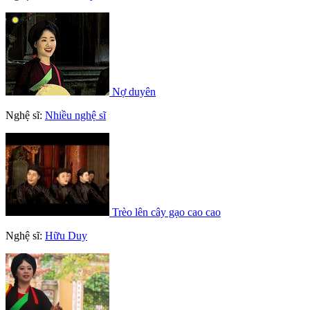
Nợ duyên
Nghệ sĩ:
Nhiều nghệ sĩ
Trèo lên cây gạo cao cao
Nghệ sĩ:
Hữu Duy