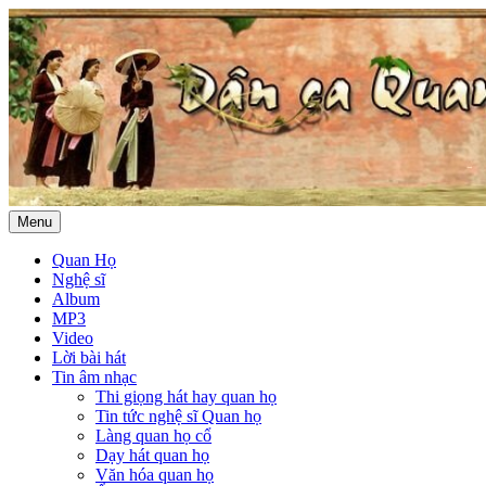
Menu
Quan Họ
Nghệ sĩ
Album
MP3
Video
Lời bài hát
Tin âm nhạc
Thi giọng hát hay quan họ
Tin tức nghệ sĩ Quan họ
Làng quan họ cổ
Dạy hát quan họ
Văn hóa quan họ