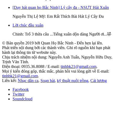
[Dạy hát quan họ Bắc Ninh] Lý cây đa - NSƯT Hải Xuân
Nguyễn Thị Lệ Mỹ
: Em Rất Thích Bài Hát Lý Cây Đa
Lời chúc đầu xuân
Chinh
: Trổ 3 thừa câu ...Tiếng xuân dộn dàng Người ơi...🤣
© Bản quyền 2019 bởi Quan Họ Bắc Ninh - Đến hẹn lại lên.
Phát triển nội dung bởi các thành viên. Ghi rõ nguồn khi bạn phát
hành lại thông tin từ website này.
Chịu trách nhiệm nội dung: Nguyễn Anh Tuấn, Nguyễn Hữu Duy,
Trịnh Văn Tỉnh.
Điện thoại: 0935.36.8088 / E-mail:
tinhbk21@gmail.com
.
Mọi ý kiến đóng góp, thắc mắc, phản hồi vui lòng gửi về E-mail:
tinhbk21@gmail.com
.
Liên kết:
Nhạc dân ca
,
Soạn bài
,
kỹ thuật nuôi trồng
,
Cải lương
Facebook
Twitter
Soundcloud