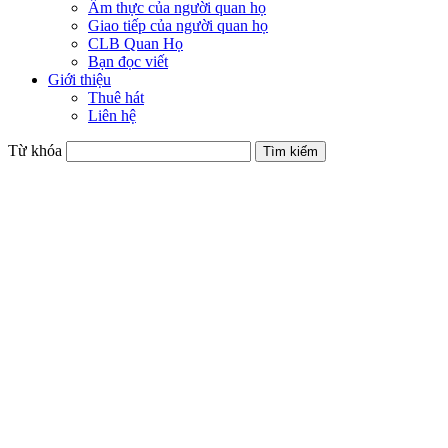
Ẩm thực của người quan họ
Giao tiếp của người quan họ
CLB Quan Họ
Bạn đọc viết
Giới thiệu
Thuê hát
Liên hệ
Từ khóa