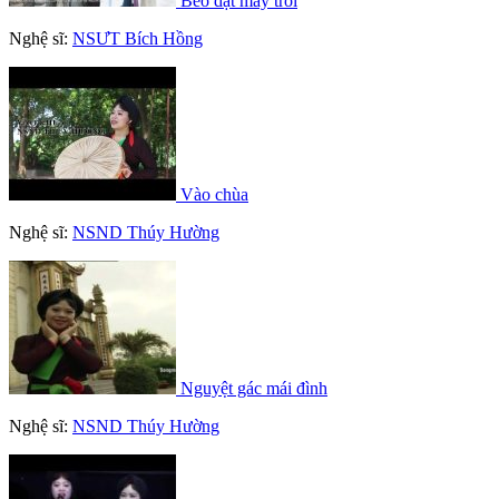
Bèo dạt mây trôi
Nghệ sĩ:
NSƯT Bích Hồng
Vào chùa
Nghệ sĩ:
NSND Thúy Hường
Nguyệt gác mái đình
Nghệ sĩ:
NSND Thúy Hường