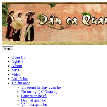
Menu
Quan Họ
Nghệ sĩ
Album
MP3
Video
Lời bài hát
Tin âm nhạc
Thi giọng hát hay quan họ
Tin tức nghệ sĩ Quan họ
Làng quan họ cổ
Dạy hát quan họ
Văn hóa quan họ