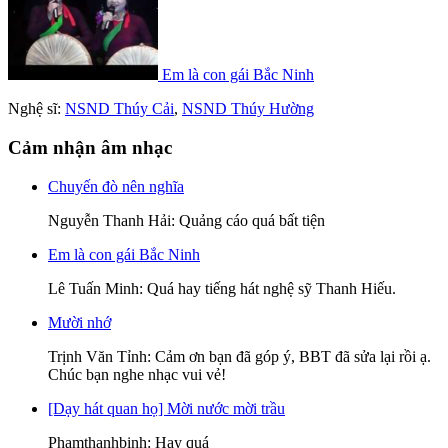
Em là con gái Bắc Ninh
Nghệ sĩ:
NSND Thúy Cải
,
NSND Thúy Hường
Cảm nhận âm nhạc
Chuyến đò nên nghĩa
Nguyễn Thanh Hải
: Quảng cáo quá bất tiện
Em là con gái Bắc Ninh
Lê Tuấn Minh
: Quá hay tiếng hát nghệ sỹ Thanh Hiếu.
Mười nhớ
Trịnh Văn Tỉnh
: Cảm ơn bạn đã góp ý, BBT đã sửa lại rồi ạ.
Chúc bạn nghe nhạc vui vẻ!
[Dạy hát quan họ] Mời nước mời trầu
Phamthanhbinh
: Hay quá