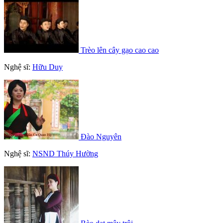
Trèo lên cây gạo cao cao
Nghệ sĩ:
Hữu Duy
Đào Nguyên
Nghệ sĩ:
NSND Thúy Hường