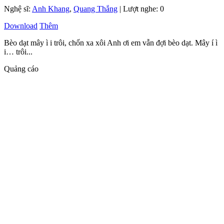
Nghệ sĩ:
Anh Khang
,
Quang Thắng
| Lượt nghe: 0
Download
Thêm
Bèo dạt mây ì i trôi, chốn xa xôi Anh ơi em vẫn đợi bèo dạt. Mây í ì
i… trôi...
Quảng cáo