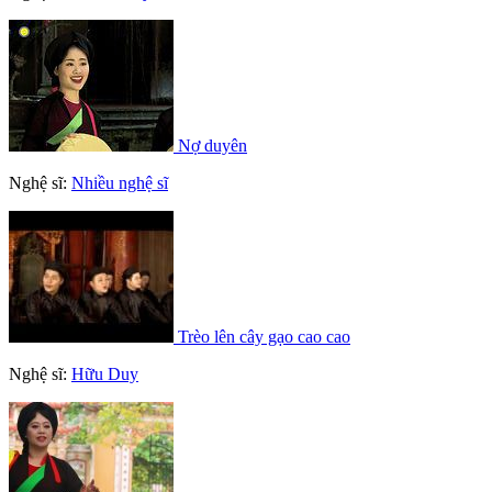
Nợ duyên
Nghệ sĩ:
Nhiều nghệ sĩ
Trèo lên cây gạo cao cao
Nghệ sĩ:
Hữu Duy