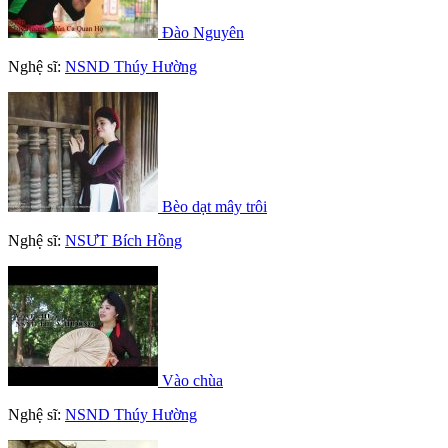
Đào Nguyên
Nghệ sĩ:
NSND Thúy Hường
Bèo dạt mây trôi
Nghệ sĩ:
NSƯT Bích Hồng
Vào chùa
Nghệ sĩ:
NSND Thúy Hường