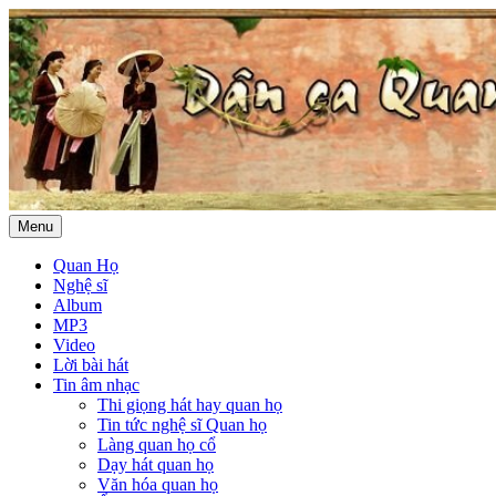
Menu
Quan Họ
Nghệ sĩ
Album
MP3
Video
Lời bài hát
Tin âm nhạc
Thi giọng hát hay quan họ
Tin tức nghệ sĩ Quan họ
Làng quan họ cổ
Dạy hát quan họ
Văn hóa quan họ