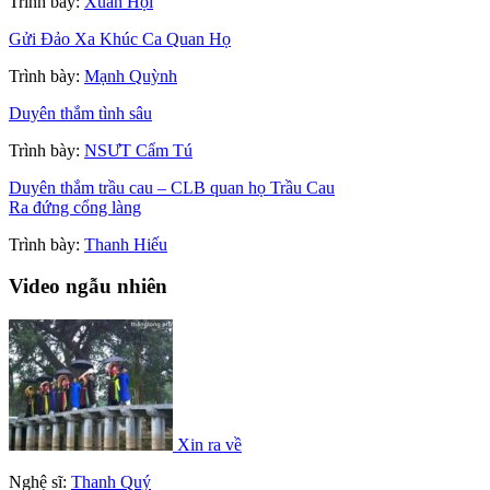
Trình bày:
Xuân Hội
Gửi Đảo Xa Khúc Ca Quan Họ
Trình bày:
Mạnh Quỳnh
Duyên thắm tình sâu
Trình bày:
NSƯT Cẩm Tú
Duyên thắm trầu cau – CLB quan họ Trầu Cau
Ra đứng cổng làng
Trình bày:
Thanh Hiếu
Video ngẫu nhiên
Xin ra về
Nghệ sĩ:
Thanh Quý