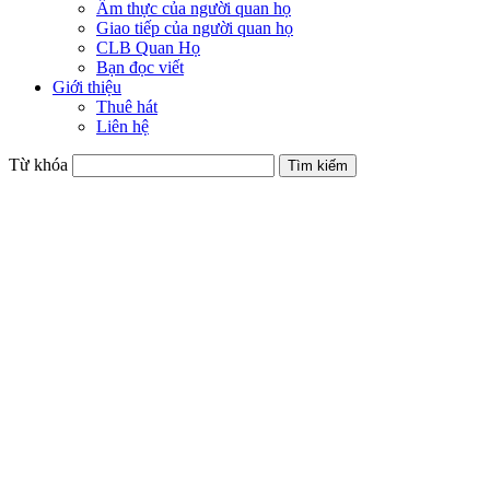
Ẩm thực của người quan họ
Giao tiếp của người quan họ
CLB Quan Họ
Bạn đọc viết
Giới thiệu
Thuê hát
Liên hệ
Từ khóa