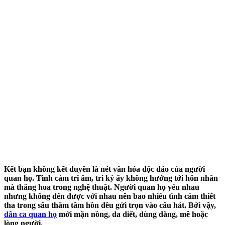
Kết bạn không kết duyên là nét văn hóa độc đáo của người
quan họ. Tình cảm tri âm, tri kỷ ấy không hướng tới hôn nhân
mà thăng hoa trong nghệ thuật. Người quan họ yêu nhau
nhưng không đến được với nhau nên bao nhiêu tình cảm thiết
tha trong sâu thẳm tâm hồn đều gửi trọn vào câu hát. Bởi vậy,
dân ca quan họ
mới mặn nồng, da diết, dùng dằng, mê hoặc
lòng người.