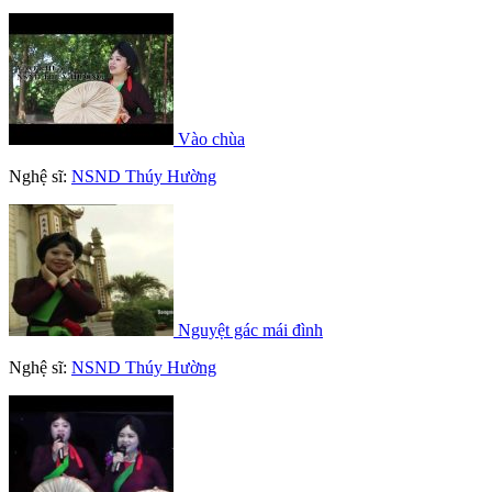
Vào chùa
Nghệ sĩ:
NSND Thúy Hường
Nguyệt gác mái đình
Nghệ sĩ:
NSND Thúy Hường