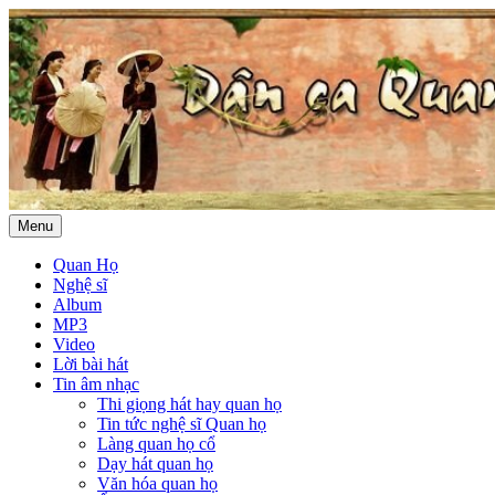
Menu
Quan Họ
Nghệ sĩ
Album
MP3
Video
Lời bài hát
Tin âm nhạc
Thi giọng hát hay quan họ
Tin tức nghệ sĩ Quan họ
Làng quan họ cổ
Dạy hát quan họ
Văn hóa quan họ