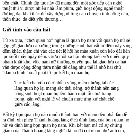
bền chặt. Chính tập tục này đã mang đến một góc tiếp cận nghệ
thuật thú vị được nhiều nhà làm phim, giới hoạt động nghệ thuật
đương đại khai thác để xây dựng những câu chuyện tình nồng nàn,
thổn thức, da diết yêu thương…
Gửi tình vào câu hát
Từ xa xưa, “chơi quan họ” nghĩa là quan họ nam với quan họ nữ sẽ
gặp gỡ giao lưu ca xướng trong những canh hát vắt từ đêm này sang
đêm khác, thậm chí vào các tiết lệ hội hè mùa xuân còn kéo dài liên
tục suốt mấy ngày đêm. Giữa một xã hội phong kiến với nhiều quy
phạm khắt khe, việc nam nữ thường xuyên qua lại giao lưu ca hát
vẫn được cộng đồng thừa nhận dễ dàng như thế là nhờ hai chữ
“danh chính” xuất phát từ tục kết bạn quan họ.
Tục kết chạ vốn có ở nhiều vùng miền nhưng tại các
làng quan họ lại mang sắc thái riêng, trở thành nền tảng
nâng sinh hoạt quan họ lên thành một lối chơi trang
trọng, gắn với nghi lễ và chuẩn mực ứng xử chặt chẽ
giữa các làng.
Bất kỳ bọn quan họ nào muốn thành bạn với nhau đều phải làm lễ
ra đình xin phép Thành hoàng làng ở cả đình làng của bọn quan họ
nữ và đình làng bọn quan họ nam. Khi kết bạn mà có sự chứng
giám của Thành hoàng làng nghĩa là họ đã coi nhau như anh em,