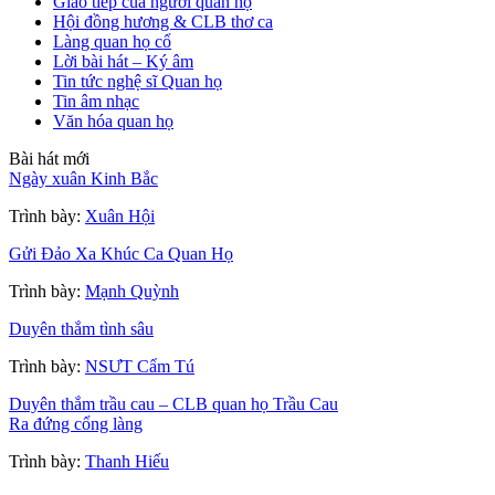
Giao tiếp của người quan họ
Hội đồng hương & CLB thơ ca
Làng quan họ cổ
Lời bài hát – Ký âm
Tin tức nghệ sĩ Quan họ
Tin âm nhạc
Văn hóa quan họ
Bài hát mới
Ngày xuân Kinh Bắc
Trình bày:
Xuân Hội
Gửi Đảo Xa Khúc Ca Quan Họ
Trình bày:
Mạnh Quỳnh
Duyên thắm tình sâu
Trình bày:
NSƯT Cẩm Tú
Duyên thắm trầu cau – CLB quan họ Trầu Cau
Ra đứng cổng làng
Trình bày:
Thanh Hiếu