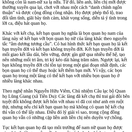
không còn là nam-nữ xa lạ nữa. Từ đó, liền anh, liền chị mới được
thường xuyên qua lại, chơi với nhau một cách “danh chính ngôn
thuận” và được cộng đồng công nhận. Họ được phép thổ lộ, trao
đổi tâm tình, giãi bày tình cảm, khát vọng sống, diễn tả ý tình trong
lời ca, điệu hát quan họ.
Khác với kết chạ, kết bạn quan họ nghĩa là bọn quan họ nam của
làng này sẽ kết bạn với bọn quan họ nữ của làng khác theo nguyên
tắc “âm dương tương cầu”. Có hai hình thức kết bạn quan họ là kết
bạn truyền đời và kết bạn không truyền đời. Kết bạn truyền đời là
mối giao kết lâu dài, bền vững, được gìn giữ qua nhiều thế hệ, tạo
nên những mối tri âm, tri kỷ kéo dài hàng trăm năm. Ngược lại, kết
bạn không truyền đời chỉ tồn tại trong một giai đoạn nhất định, các
bọn quan họ có thể thay hoặc kết thêm bạn mới. Vì vậy, các bọn
quan họ trong một làng có thể kết bạn với nhiều bọn quan họ ở
nhiều làng khác nhau.
Theo nghệ nhân Nguyễn Hữu Viêm, Chủ nhiệm Câu lạc bộ Quan
họ Lũng Giang (xã Tiên Du): Các làng đã kết chạ thì trai gái đôi bên
tuyệt đối không được kết hôn với nhau vì đã coi như anh em ruột
thịt, nhưng nếu chỉ kết bạn quan họ mà không có quan hệ kết chạ
thì vẫn có thể lấy nhau. Điều đó lý giải vì sao, trong cộng đồng
quan họ vẫn có những cặp liền anh liền chị nên duyên vợ chồng.
Tục kết bạn quan họ đã tạo môi trường để nam nữ quan họ được