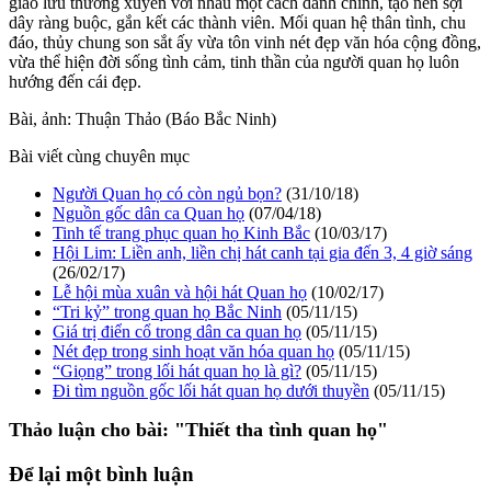
giao lưu thường xuyên với nhau một cách danh chính, tạo nên sợi
dây ràng buộc, gắn kết các thành viên. Mối quan hệ thân tình, chu
đáo, thủy chung son sắt ấy vừa tôn vinh nét đẹp văn hóa cộng đồng,
vừa thể hiện đời sống tình cảm, tinh thần của người quan họ luôn
hướng đến cái đẹp.
Bài, ảnh: Thuận Thảo (Báo Bắc Ninh)
Bài viết cùng chuyên mục
Người Quan họ có còn ngủ bọn?
(31/10/18)
Nguồn gốc dân ca Quan họ
(07/04/18)
Tinh tế trang phục quan họ Kinh Bắc
(10/03/17)
Hội Lim: Liền anh, liền chị hát canh tại gia đến 3, 4 giờ sáng
(26/02/17)
Lễ hội mùa xuân và hội hát Quan họ
(10/02/17)
“Tri kỷ” trong quan họ Bắc Ninh
(05/11/15)
Giá trị điển cổ trong dân ca quan họ
(05/11/15)
Nét đẹp trong sinh hoạt văn hóa quan họ
(05/11/15)
“Giọng” trong lối hát quan họ là gì?
(05/11/15)
Đi tìm nguồn gốc lối hát quan họ dưới thuyền
(05/11/15)
Thảo luận cho bài:
"Thiết tha tình quan họ"
Để lại một bình luận