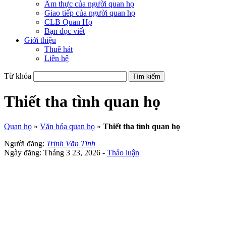
Ẩm thực của người quan họ
Giao tiếp của người quan họ
CLB Quan Họ
Bạn đọc viết
Giới thiệu
Thuê hát
Liên hệ
Từ khóa
Thiết tha tình quan họ
Quan họ
»
Văn hóa quan họ
»
Thiết tha tình quan họ
Người đăng:
Trịnh Văn Tỉnh
Ngày đăng: Tháng 3 23, 2026 -
Thảo luận