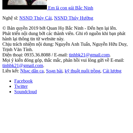
Em là con gái Bắc Ninh
Nghệ sĩ:
NSND Thúy Cải
,
NSND Thúy Hường
© Bản quyền 2019 bởi Quan Họ Bắc Ninh - Đến hẹn lại lên.
Phát triển nội dung bởi các thành viên. Ghi rõ nguồn khi bạn phát
hành lại thông tin từ website này.
Chịu trách nhiệm nội dung: Nguyễn Anh Tuấn, Nguyễn Hữu Duy,
Trịnh Văn Tỉnh.
Điện thoại: 0935.36.8088 / E-mail:
tinhbk21@gmail.com
.
Mọi ý kiến đóng góp, thắc mắc, phản hồi vui lòng gửi về E-mail:
tinhbk21@gmail.com
.
Liên kết:
Nhạc dân ca
,
Soạn bài
,
kỹ thuật nuôi trồng
,
Cải lương
Facebook
Twitter
Soundcloud