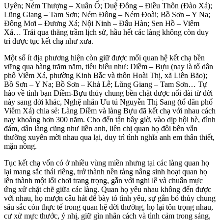
Uyên; Ném Thượng – Xuân Ổ; Duệ Đông – Điều Thôn (Đào Xá);
Lũng Giang – Tam Sơn; Ném Đông – Ném Đoài; Bồ Sơn – Y Na;
Đông Mơi – Đương Xá; Nội Ninh – Đẩu Hàn; Sen Hồ – Viêm
Xá… Trải qua thăng trầm lịch sử, hầu hết các làng không còn duy
trì được tục kết chạ như xưa.
Một số ít địa phương hiện còn giữ được mối quan hệ kết chạ bền
vững qua hàng trăm năm, tiêu biểu như: Diềm – Bựu (nay là tổ dân
phố Viêm Xá, phường Kinh Bắc và thôn Hoài Thị, xã Liên Bão);
Bồ Sơn – Y Na; Bồ Sơn – Khả Lễ; Lũng Giang – Tam Sơn… Tự
hào về tình bạn Diềm-Bựu thủy chung bền chặt được nối dài từ đời
này sang đời khác, Nghệ nhân Ưu tú Nguyễn Thị Sang (tổ dân phố
Viêm Xá) chia sẻ: Làng Diềm và làng Bựu đã kết chạ với nhau cách
nay khoảng hơn 300 năm. Cho đến tận bây giờ, vào dịp hội hè, đình
đám, dân làng cũng như liền anh, liền chị quan họ đôi bên vẫn
thường xuyên mời nhau qua lại, duy trì tình nghĩa anh em thân thiết,
mặn nồng.
Tục kết chạ vốn có ở nhiều vùng miền nhưng tại các làng quan họ
lại mang sắc thái riêng, trở thành nền tảng nâng sinh hoạt quan họ
lên thành một lối chơi trang trọng, gắn với nghi lễ và chuẩn mực
ứng xử chặt chẽ giữa các làng. Quan họ yêu nhau không đến được
với nhau, họ mượn câu hát để bày tỏ tình yêu, sự gắn bó thủy chung
sâu sắc còn thực tế trong quan hệ đời thường, họ lại tôn trọng nhau,
cư xử mực thước, ý nhị, giữ gìn nhân cách và tình cảm trong sáng,