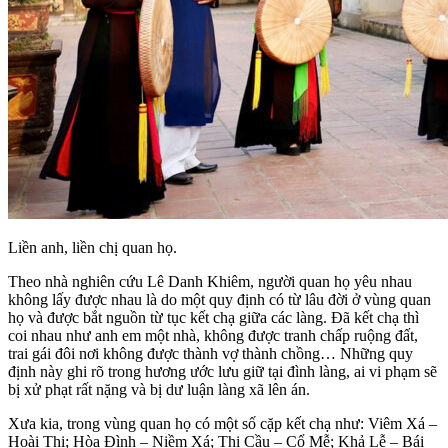
Liền anh, liền chị quan họ.
Theo nhà nghiên cứu Lê Danh Khiêm, người quan họ yêu nhau
không lấy được nhau là do một quy định có từ lâu đời ở vùng quan
họ và được bắt nguồn từ tục kết chạ giữa các làng. Đã kết chạ thì
coi nhau như anh em một nhà, không được tranh chấp ruộng đất,
trai gái đôi nơi không được thành vợ thành chồng… Những quy
định này ghi rõ trong hương ước lưu giữ tại đình làng, ai vi phạm sẽ
bị xử phạt rất nặng và bị dư luận làng xã lên án.
Xưa kia, trong vùng quan họ có một số cặp kết chạ như: Viêm Xá –
Hoài Thị; Hòa Đình – Niềm Xá; Thị Cầu – Cổ Mễ; Khả Lễ – Bái