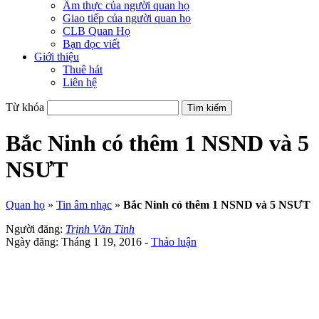
Ẩm thực của người quan họ
Giao tiếp của người quan họ
CLB Quan Họ
Bạn đọc viết
Giới thiệu
Thuê hát
Liên hệ
Từ khóa
Bắc Ninh có thêm 1 NSND và 5
NSƯT
Quan họ
»
Tin âm nhạc
»
Bắc Ninh có thêm 1 NSND và 5 NSƯT
Người đăng:
Trịnh Văn Tỉnh
Ngày đăng: Tháng 1 19, 2016 -
Thảo luận