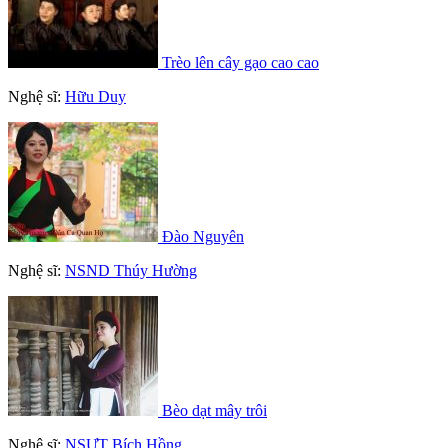
Trèo lên cây gạo cao cao
Nghệ sĩ:
Hữu Duy
Đào Nguyên
Nghệ sĩ:
NSND Thúy Hường
Bèo dạt mây trôi
Nghệ sĩ:
NSƯT Bích Hồng