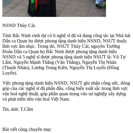
NSND Thúy Cải.
Tỉnh Bắc Ninh vinh dự có 6 nghệ sĩ đã và đang công tác tại Nhà hát
Dân ca Quan họ được phong tặng danh hiệu NSND, NSƯT thuộc
lĩnh vực âm nhạc. Trong đó, NSƯT Thúy Cải, nguyên Trưởng
Đoàn Dân ca Quan họ Bắc Ninh được phong tặng danh hiệu
NSND và 5 nghệ sĩ được phong tặng danh hiệu NSƯT là: Vũ Tự
Lẫm, Nguyễn Mạnh Thắng (Văn Thắng), Nguyễn Thị Nhàn
(Thanh Nhàn), Lương Trung Kiên, Nguyễn Thị Luyến (Hồng
Luyến).
Việc phong tặng danh hiệu NSND, NSƯT ghi nhận công sức, đóng
góp của các nghệ sĩ đã phấn đấu, cống hiến xuất sắc trong lĩnh vực
văn hoá nghệ thuật, góp phần quan trọng vào sự nghiệp xây dựng
và phát triển nền văn hoá Việt Nam.
Tin, ảnh: T.Cẩm
Bài viết cùng chuyên mục