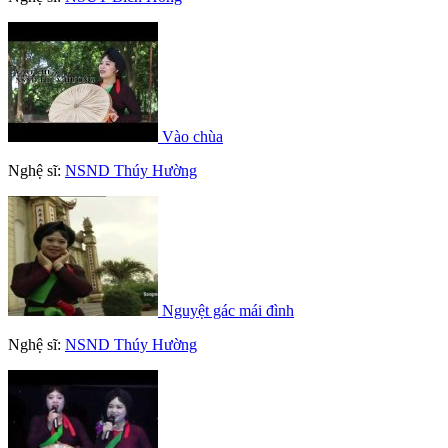
Vào chùa
Nghệ sĩ:
NSND Thúy Hường
Nguyệt gác mái đình
Nghệ sĩ:
NSND Thúy Hường