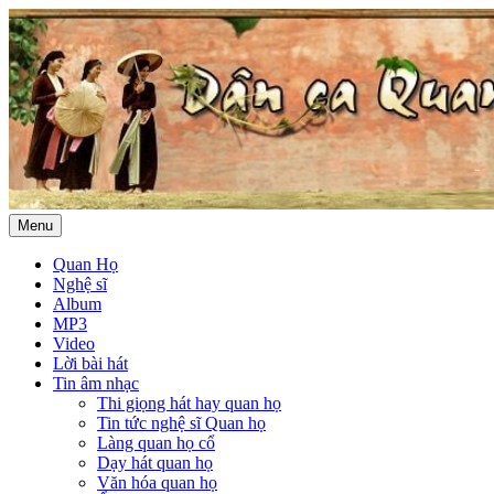
Menu
Quan Họ
Nghệ sĩ
Album
MP3
Video
Lời bài hát
Tin âm nhạc
Thi giọng hát hay quan họ
Tin tức nghệ sĩ Quan họ
Làng quan họ cổ
Dạy hát quan họ
Văn hóa quan họ