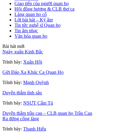
Giao tiếp của người quan họ
Hội đồng hương & CLB thơ ca
Làng quan họ cổ
Lời bài hát – Ký âm
Tin tức nghệ sĩ Quan họ
Tin âm nhạc
Văn hóa quan họ
Bài hát mới
Ngày xuân Kinh Bắc
Trình bày:
Xuân Hội
Gửi Đảo Xa Khúc Ca Quan Họ
Trình bày:
Mạnh Quỳnh
Duyên thắm tình sâu
Trình bày:
NSƯT Cẩm Tú
Duyên thắm trầu cau – CLB quan họ Trầu Cau
Ra đứng cổng làng
Trình bày:
Thanh Hiếu