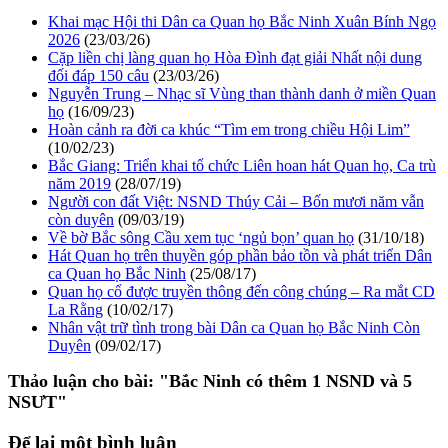
Khai mạc Hội thi Dân ca Quan họ Bắc Ninh Xuân Bính Ngọ
2026
(23/03/26)
Cặp liền chị làng quan họ Hòa Đình đạt giải Nhất nội dung
đối đáp 150 câu
(23/03/26)
Nguyễn Trung – Nhạc sĩ Vùng than thành danh ở miền Quan
họ
(16/09/23)
Hoàn cảnh ra đời ca khúc “Tìm em trong chiều Hội Lim”
(10/02/23)
Bắc Giang: Triển khai tổ chức Liên hoan hát Quan họ, Ca trù
năm 2019
(28/07/19)
Người con đất Việt: NSND Thúy Cải – Bốn mươi năm vẫn
còn duyên
(09/03/19)
Về bờ Bắc sông Cầu xem tục ‘ngủ bọn’ quan họ
(31/10/18)
Hát Quan họ trên thuyền góp phần bảo tồn và phát triển Dân
ca Quan họ Bắc Ninh
(25/08/17)
Quan họ cổ được truyền thông đến công chúng – Ra mắt CD
La Rằng
(10/02/17)
Nhân vật trữ tình trong bài Dân ca Quan họ Bắc Ninh Còn
Duyên
(09/02/17)
Thảo luận cho bài:
"Bắc Ninh có thêm 1 NSND và 5
NSƯT"
Để lại một bình luận