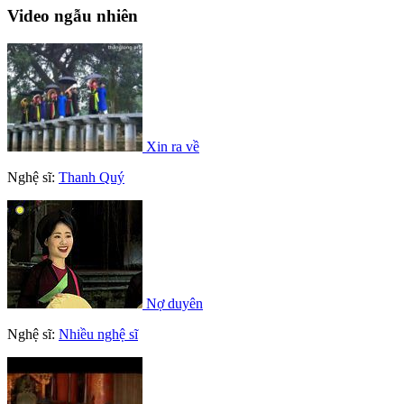
Video ngẫu nhiên
Xin ra về
Nghệ sĩ:
Thanh Quý
Nợ duyên
Nghệ sĩ:
Nhiều nghệ sĩ