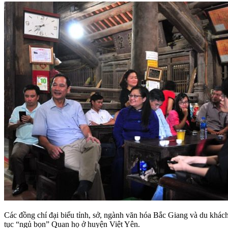
Các đồng chí đại biểu tỉnh, sở, ngành văn hóa Bắc Giang và du khách
tục “ngủ bọn” Quan họ ở huyện Việt Yên.