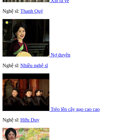
Xin ra về
Nghệ sĩ:
Thanh Quý
Nợ duyên
Nghệ sĩ:
Nhiều nghệ sĩ
Trèo lên cây gạo cao cao
Nghệ sĩ:
Hữu Duy