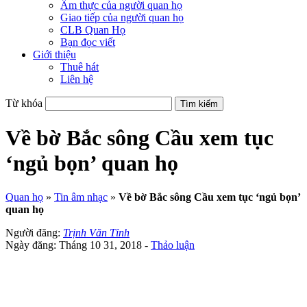
Ẩm thực của người quan họ
Giao tiếp của người quan họ
CLB Quan Họ
Bạn đọc viết
Giới thiệu
Thuê hát
Liên hệ
Từ khóa
Về bờ Bắc sông Cầu xem tục
‘ngủ bọn’ quan họ
Quan họ
»
Tin âm nhạc
»
Về bờ Bắc sông Cầu xem tục ‘ngủ bọn’
quan họ
Người đăng:
Trịnh Văn Tỉnh
Ngày đăng: Tháng 10 31, 2018 -
Thảo luận