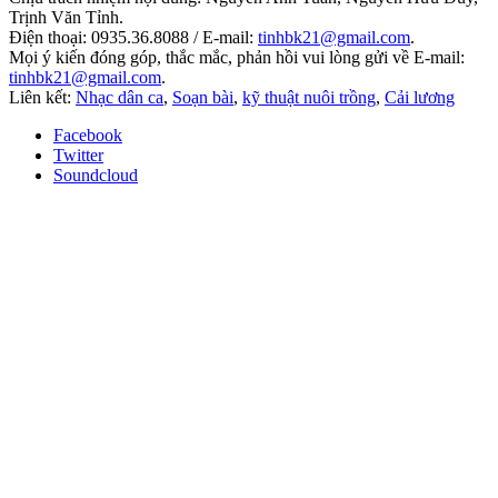
Trịnh Văn Tỉnh.
Điện thoại: 0935.36.8088 / E-mail:
tinhbk21@gmail.com
.
Mọi ý kiến đóng góp, thắc mắc, phản hồi vui lòng gửi về E-mail:
tinhbk21@gmail.com
.
Liên kết:
Nhạc dân ca
,
Soạn bài
,
kỹ thuật nuôi trồng
,
Cải lương
Facebook
Twitter
Soundcloud