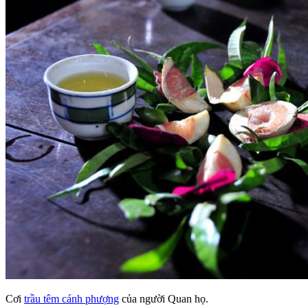
Cơi
trầu têm cánh phượng
của người Quan họ.