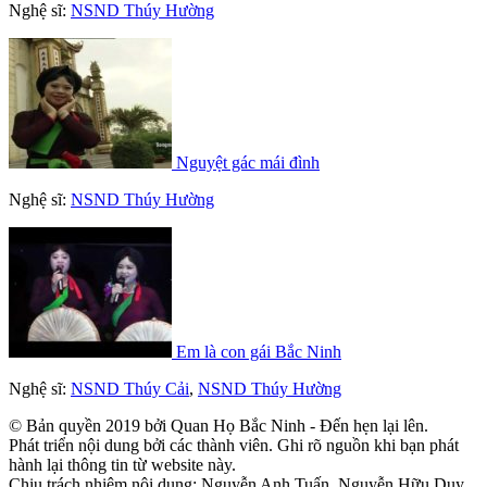
Nghệ sĩ:
NSND Thúy Hường
Nguyệt gác mái đình
Nghệ sĩ:
NSND Thúy Hường
Em là con gái Bắc Ninh
Nghệ sĩ:
NSND Thúy Cải
,
NSND Thúy Hường
© Bản quyền 2019 bởi Quan Họ Bắc Ninh - Đến hẹn lại lên.
Phát triển nội dung bởi các thành viên. Ghi rõ nguồn khi bạn phát
hành lại thông tin từ website này.
Chịu trách nhiệm nội dung: Nguyễn Anh Tuấn, Nguyễn Hữu Duy,