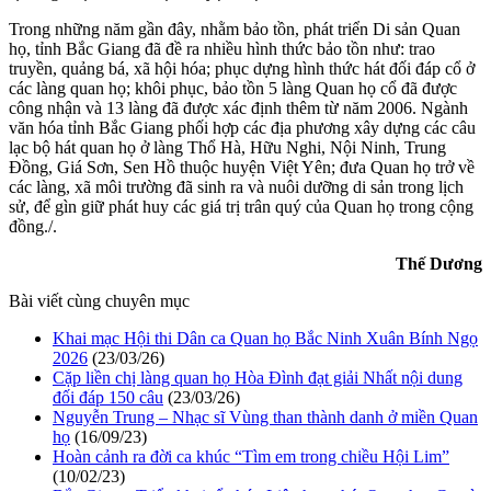
Trong những năm gần đây, nhằm bảo tồn, phát triển Di sản Quan
họ, tỉnh Bắc Giang đã đề ra nhiều hình thức bảo tồn như: trao
truyền, quảng bá, xã hội hóa; phục dựng hình thức hát đối đáp cổ ở
các làng quan họ; khôi phục, bảo tồn 5 làng Quan họ cổ đã được
công nhận và 13 làng đã được xác định thêm từ năm 2006. Ngành
văn hóa tỉnh Bắc Giang phối hợp các địa phương xây dựng các câu
lạc bộ hát quan họ ở làng Thổ Hà, Hữu Nghi, Nội Ninh, Trung
Đồng, Giá Sơn, Sen Hồ thuộc huyện Việt Yên; đưa Quan họ trở về
các làng, xã môi trường đã sinh ra và nuôi dưỡng di sản trong lịch
sử, để gìn giữ phát huy các giá trị trân quý của Quan họ trong cộng
đồng./.
Thế Dương
Bài viết cùng chuyên mục
Khai mạc Hội thi Dân ca Quan họ Bắc Ninh Xuân Bính Ngọ
2026
(23/03/26)
Cặp liền chị làng quan họ Hòa Đình đạt giải Nhất nội dung
đối đáp 150 câu
(23/03/26)
Nguyễn Trung – Nhạc sĩ Vùng than thành danh ở miền Quan
họ
(16/09/23)
Hoàn cảnh ra đời ca khúc “Tìm em trong chiều Hội Lim”
(10/02/23)