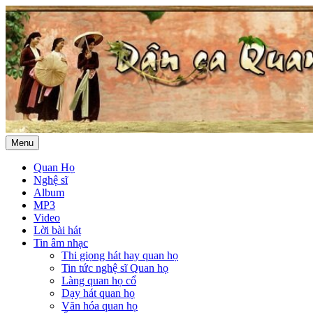
Menu
Quan Họ
Nghệ sĩ
Album
MP3
Video
Lời bài hát
Tin âm nhạc
Thi giọng hát hay quan họ
Tin tức nghệ sĩ Quan họ
Làng quan họ cổ
Dạy hát quan họ
Văn hóa quan họ