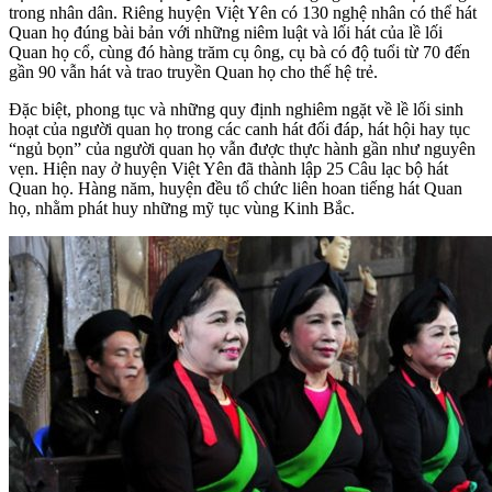
trong nhân dân. Riêng huyện Việt Yên có 130 nghệ nhân có thể hát
Quan họ đúng bài bản với những niêm luật và lối hát của lề lối
Quan họ cổ, cùng đó hàng trăm cụ ông, cụ bà có độ tuổi từ 70 đến
gần 90 vẫn hát và trao truyền Quan họ cho thế hệ trẻ.
Đặc biệt, phong tục và những quy định nghiêm ngặt về lề lối sinh
hoạt của người quan họ trong các canh hát đối đáp, hát hội hay tục
“ngủ bọn” của người quan họ vẫn được thực hành gần như nguyên
vẹn. Hiện nay ở huyện Việt Yên đã thành lập 25 Câu lạc bộ hát
Quan họ. Hàng năm, huyện đều tổ chức liên hoan tiếng hát Quan
họ, nhằm phát huy những mỹ tục vùng Kinh Bắc.