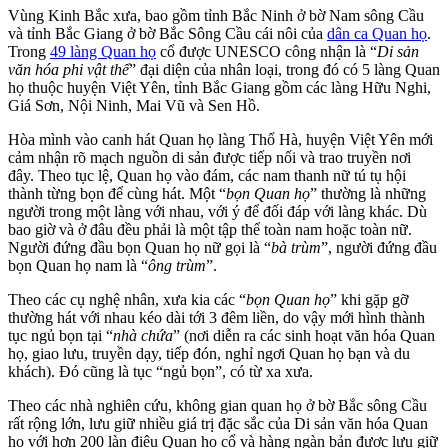
Vùng Kinh Bắc xưa, bao gồm tỉnh Bắc Ninh ở bờ Nam sông Cầu
và tỉnh Bắc Giang ở bờ Bắc Sông Cầu cái nôi của
dân ca Quan họ
.
Trong
49 làng Quan họ
cổ được UNESCO công nhận là “
Di sản
văn hóa phi vật thể
” đại diện của nhân loại, trong đó có 5 làng Quan
họ thuộc huyện Việt Yên, tỉnh Bắc Giang gồm các làng Hữu Nghi,
Giá Sơn, Nội Ninh, Mai Vũ và Sen Hồ.
Hòa mình vào canh hát Quan họ làng Thổ Hà, huyện Việt Yên mới
cảm nhận rõ mạch nguồn di sản được tiếp nối và trao truyền nơi
đây. Theo tục lệ, Quan họ vào đám, các nam thanh nữ tú tụ hội
thành từng bọn để cùng hát. Một “
bọn Quan họ
” thường là những
người trong một làng với nhau, với ý để đối đáp với làng khác. Dù
bao giờ và ở đâu đều phải là một tập thể toàn nam hoặc toàn nữ.
Người đứng đầu bọn Quan họ nữ gọi là “
bà trùm
”, người đứng đầu
bọn Quan họ nam là “
ông trùm
”.
Theo các cụ nghệ nhân, xưa kia các “
bọn Quan họ
” khi gặp gỡ
thường hát với nhau kéo dài tới 3 đêm liền, do vậy mới hình thành
tục ngủ bọn tại “
nhà chứa
” (nơi diễn ra các sinh hoạt văn hóa Quan
họ, giao lưu, truyền dạy, tiếp đón, nghỉ ngơi Quan họ bạn và du
khách). Đó cũng là tục “ngủ bọn”, có từ xa xưa.
Theo các nhà nghiên cứu, không gian quan họ ở bờ Bắc sông Cầu
rất rộng lớn, lưu giữ nhiều giá trị đặc sắc của Di sản văn hóa Quan
họ với hơn 200 làn điệu Quan họ cổ và hàng ngàn bản được lưu giữ