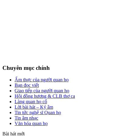
Chuyên mục chính
Ẩm thực của người quan họ
Bạn đọc viết
Giao tiếp của người quan họ
Hội đồng hương & CLB thơ ca
Làng quan họ cổ
Lời bài hát – Ký âm
Tin tức nghệ sĩ Quan họ
Tin âm nhạc
Văn hóa quan họ
Bài hát mới