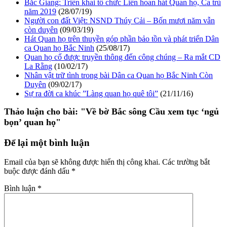
Bắc Giang: Triển khai tổ chức Liên hoan hát Quan họ, Ca trù
năm 2019
(28/07/19)
Người con đất Việt: NSND Thúy Cải – Bốn mươi năm vẫn
còn duyên
(09/03/19)
Hát Quan họ trên thuyền góp phần bảo tồn và phát triển Dân
ca Quan họ Bắc Ninh
(25/08/17)
Quan họ cổ được truyền thông đến công chúng – Ra mắt CD
La Rằng
(10/02/17)
Nhân vật trữ tình trong bài Dân ca Quan họ Bắc Ninh Còn
Duyên
(09/02/17)
Sự ra đời ca khúc ”Làng quan họ quê tôi”
(21/11/16)
Thảo luận cho bài:
"Về bờ Bắc sông Cầu xem tục ‘ngủ
bọn’ quan họ"
Để lại một bình luận
Email của bạn sẽ không được hiển thị công khai.
Các trường bắt
buộc được đánh dấu
*
Bình luận
*