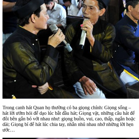
Trong canh hát Quan họ thường có ba giọng chính: Giọng sổng –
hát lời ướm hỏi để dạo lúc bắt đầu hát; Giọng vặt, những câu hát để
đôi bên gắn bó với nhau như: giọng buồn, vui, cao, thấp, ngắn hoặc
dài; Giọng bỉ để hát lúc chia tay, nhắn nhủ nhau nhớ những lời hẹn
ước…