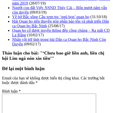
năm 2019
(28/07/19)
Người con đất Việt: NSND Thúy Cải – Bốn mươi năm vẫn
còn duyên
(09/03/19)
Về bờ Bắc sông Cầu xem tục ‘ngủ bọn’ quan họ
(31/10/18)
Hát Quan họ trên thuyền góp phần bảo tồn và phát triển Dân
ca Quan họ Bắc Ninh
(25/08/17)
Quan họ cổ được truyền thông đến công chúng – Ra mắt CD
La Rằng
(10/02/17)
Nhân vật trữ tình trong bài Dân ca Quan họ Bắc Ninh Còn
Duyên
(09/02/17)
Thảo luận cho bài:
"‘Chưa bao giờ liền anh, liền chị
hội Lim ngả nón xin tiền’"
Để lại một bình luận
Email của bạn sẽ không được hiển thị công khai.
Các trường bắt
buộc được đánh dấu
*
Bình luận
*