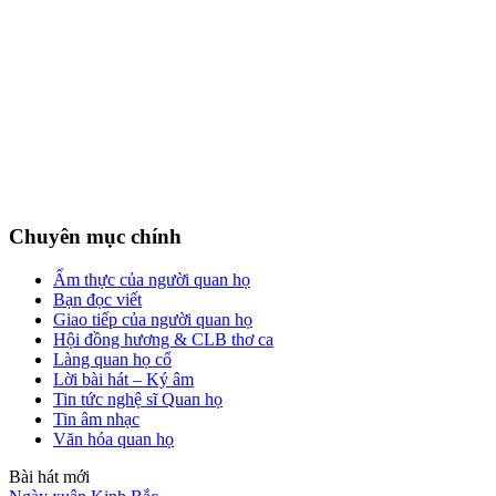
Chuyên mục chính
Ẩm thực của người quan họ
Bạn đọc viết
Giao tiếp của người quan họ
Hội đồng hương & CLB thơ ca
Làng quan họ cổ
Lời bài hát – Ký âm
Tin tức nghệ sĩ Quan họ
Tin âm nhạc
Văn hóa quan họ
Bài hát mới