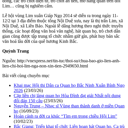
đồng, các trò chơi điện tử, trò chơi ăn tiền, mở hàng quán trên đồi
Lim… cũng bị nghiêm cấm.
Lễ hội vùng Lim xuân Giáp Ngọ 2014 sẽ diễn ra trong ngày 11-
12/2 tại 3 địa điểm thuộc tổng Nội Duệ xưa, nay là thị trấn Lim, xã
Nội Duệ, xã Liên Bảo. Ngoài lễ dâng hương theo nghi thức truyền
thống, các hoạt động văn hoá văn nghệ, hát quan họ, trò chơi dân
gian cũng được tập trung tổ chức nhằm giữ gìn, phát huy bản sắc
văn hoá lâu đời của quê hương Kinh Bắc.
Quỳnh Trang
Nguồn: http://vnexpress.net/tin-tuc/thoi-su/chua-bao-gio-lien-anh-
lien-chi-hoi-lim-nga-non-xin-tien-2949650.html
Bài viết cùng chuyên mục
Khai mạc Hội thi Dân ca Quan họ Bắc Ninh Xuân Bính Ngọ
2026
(23/03/26)
Cặp liền chị làng quan họ Hòa Đình đạt giải Nhất nội dung
đối đáp 150 câu
(23/03/26)
Nguyễn Trung – Nhạc sĩ Vùng than thành danh ở miền Quan
họ
(16/09/23)
Hoàn cảnh ra đời ca khúc “Tìm em trong chiều Hội Lim”
(10/02/23)
Bắc Giang: Triển khai tổ chức Liên hoan hát Quan họ, Ca trù