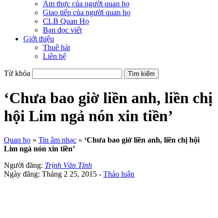
Ẩm thực của người quan họ
Giao tiếp của người quan họ
CLB Quan Họ
Bạn đọc viết
Giới thiệu
Thuê hát
Liên hệ
Từ khóa
‘Chưa bao giờ liền anh, liền chị
hội Lim ngả nón xin tiền’
Quan họ
»
Tin âm nhạc
»
‘Chưa bao giờ liền anh, liền chị hội
Lim ngả nón xin tiền’
Người đăng:
Trịnh Văn Tỉnh
Ngày đăng: Tháng 2 25, 2015 -
Thảo luận