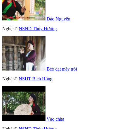
Đào Nguyên
Nghệ sĩ:
NSND Thúy Hường
Bèo dạt mây trôi
Nghệ sĩ:
NSƯT Bích Hồng
Vào chùa
Nghệ sĩ:
NSND Thúy Hường