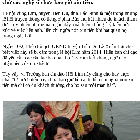
chứ các nghệ sĩ chưa bao giờ xin tiền.
Lễ hội vùng Lim, huyện Tiên Du, tỉnh Bắc Ninh là một trong những
lễ hội truyền thống có tiếng ở phía Bắc thu hút nhiều du khách tham
dự. Tuy nhiên những năm gần đây xuất hiện không ít ý kiến bức
xúc về việc liền anh, liền chị ngửa nón xin tiền khi hát quan họ
trong ngày hội.
Ngày 10/2, Phó chủ tịch UBND huyện Tiên Du Lê Xuân Lợi cho
biết việc này sẽ bị cấm trong lễ hội Lim năm 2014. Hiện ban chỉ đạo
đã yêu cầu các câu lạc bộ quan họ “ký cam kết không ngửa nón
nhận tiền của du khách”.
Tuy vậy, vị Trưởng ban chỉ đạo Hội Lim này cũng cho hay thực
chất “từ trước đến nay chưa bao giờ liền anh, liền chị ngửa nón xin
tiền mà chỉ có du khách thưởng cho họ sau mỗi màn hát”.