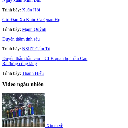
Ngày xuân Kinh Bắc
Trình bày:
Xuân Hội
Gửi Đảo Xa Khúc Ca Quan Họ
Trình bày:
Mạnh Quỳnh
Duyên thắm tình sâu
Trình bày:
NSƯT Cẩm Tú
Duyên thắm trầu cau – CLB quan họ Trầu Cau
Ra đứng cổng làng
Trình bày:
Thanh Hiếu
Video ngẫu nhiên
Xin ra về