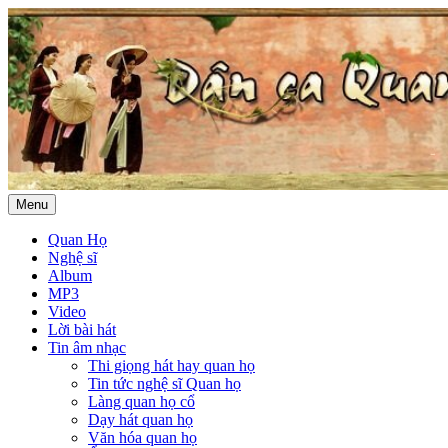
Menu
Quan Họ
Nghệ sĩ
Album
MP3
Video
Lời bài hát
Tin âm nhạc
Thi giọng hát hay quan họ
Tin tức nghệ sĩ Quan họ
Làng quan họ cổ
Dạy hát quan họ
Văn hóa quan họ