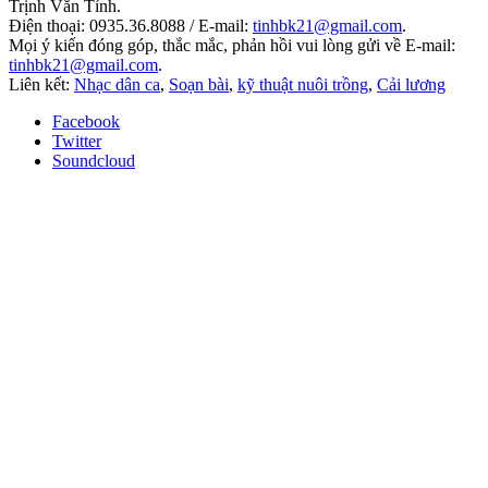
Trịnh Văn Tỉnh.
Điện thoại: 0935.36.8088 / E-mail:
tinhbk21@gmail.com
.
Mọi ý kiến đóng góp, thắc mắc, phản hồi vui lòng gửi về E-mail:
tinhbk21@gmail.com
.
Liên kết:
Nhạc dân ca
,
Soạn bài
,
kỹ thuật nuôi trồng
,
Cải lương
Facebook
Twitter
Soundcloud