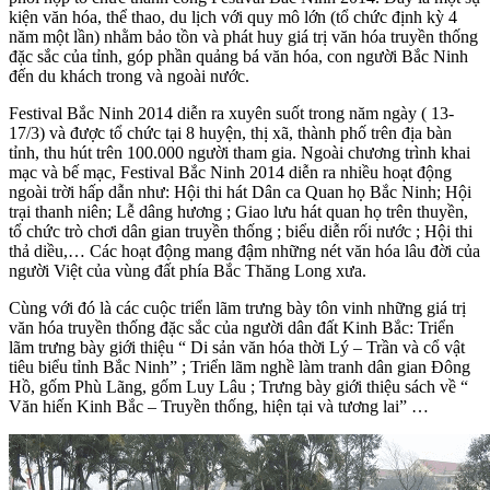
kiện văn hóa, thể thao, du lịch với quy mô lớn (tổ chức định kỳ 4
năm một lần) nhằm bảo tồn và phát huy giá trị văn hóa truyền thống
đặc sắc của tỉnh, góp phần quảng bá văn hóa, con người Bắc Ninh
đến du khách trong và ngoài nước.
Festival Bắc Ninh 2014 diễn ra xuyên suốt trong năm ngày ( 13-
17/3) và được tổ chức tại 8 huyện, thị xã, thành phố trên địa bàn
tỉnh, thu hút trên 100.000 người tham gia. Ngoài chương trình khai
mạc và bế mạc, Festival Bắc Ninh 2014 diễn ra nhiều hoạt động
ngoài trời hấp dẫn như: Hội thi hát Dân ca Quan họ Bắc Ninh; Hội
trại thanh niên; Lễ dâng hương ; Giao lưu hát quan họ trên thuyền,
tổ chức trò chơi dân gian truyền thống ; biểu diễn rối nước ; Hội thi
thả diều,… Các hoạt động mang đậm những nét văn hóa lâu đời của
người Việt của vùng đất phía Bắc Thăng Long xưa.
Cùng với đó là các cuộc triển lãm trưng bày tôn vinh những giá trị
văn hóa truyền thống đặc sắc của người dân đất Kinh Bắc: Triển
lãm trưng bày giới thiệu “ Di sản văn hóa thời Lý – Trần và cổ vật
tiêu biểu tỉnh Bắc Ninh” ; Triển lãm nghề làm tranh dân gian Đông
Hồ, gốm Phù Lãng, gốm Luy Lâu ; Trưng bày giới thiệu sách về “
Văn hiến Kinh Bắc – Truyền thống, hiện tại và tương lai” …