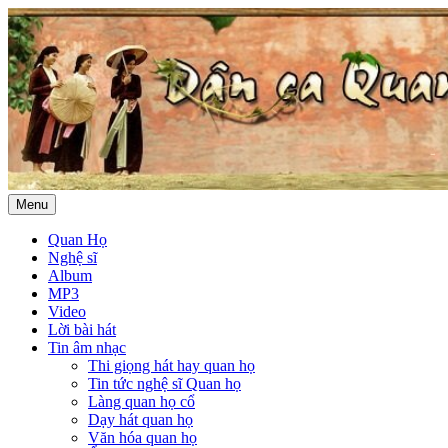
Menu
Quan Họ
Nghệ sĩ
Album
MP3
Video
Lời bài hát
Tin âm nhạc
Thi giọng hát hay quan họ
Tin tức nghệ sĩ Quan họ
Làng quan họ cổ
Dạy hát quan họ
Văn hóa quan họ