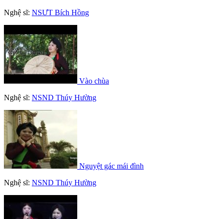
Nghệ sĩ:
NSƯT Bích Hồng
Vào chùa
Nghệ sĩ:
NSND Thúy Hường
Nguyệt gác mái đình
Nghệ sĩ:
NSND Thúy Hường