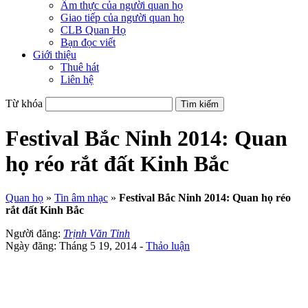
Ẩm thực của người quan họ
Giao tiếp của người quan họ
CLB Quan Họ
Bạn đọc viết
Giới thiệu
Thuê hát
Liên hệ
Từ khóa
Festival Bắc Ninh 2014: Quan
họ réo rắt đất Kinh Bắc
Quan họ
»
Tin âm nhạc
»
Festival Bắc Ninh 2014: Quan họ réo
rắt đất Kinh Bắc
Người đăng:
Trịnh Văn Tỉnh
Ngày đăng: Tháng 5 19, 2014 -
Thảo luận