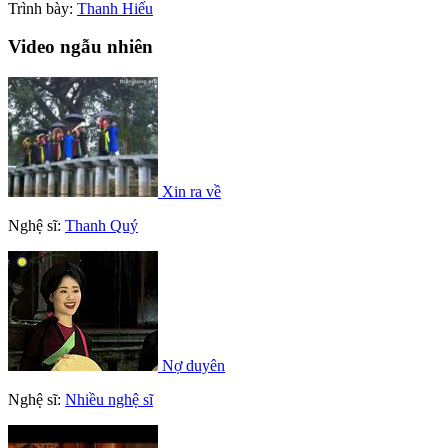
Trình bày:
Thanh Hiếu
Video ngẫu nhiên
Xin ra về
Nghệ sĩ:
Thanh Quý
Nợ duyên
Nghệ sĩ:
Nhiều nghệ sĩ