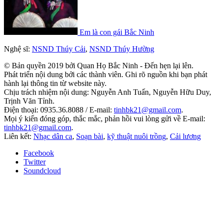
Em là con gái Bắc Ninh
Nghệ sĩ:
NSND Thúy Cải
,
NSND Thúy Hường
© Bản quyền 2019 bởi Quan Họ Bắc Ninh - Đến hẹn lại lên.
Phát triển nội dung bởi các thành viên. Ghi rõ nguồn khi bạn phát
hành lại thông tin từ website này.
Chịu trách nhiệm nội dung: Nguyễn Anh Tuấn, Nguyễn Hữu Duy,
Trịnh Văn Tỉnh.
Điện thoại: 0935.36.8088 / E-mail:
tinhbk21@gmail.com
.
Mọi ý kiến đóng góp, thắc mắc, phản hồi vui lòng gửi về E-mail:
tinhbk21@gmail.com
.
Liên kết:
Nhạc dân ca
,
Soạn bài
,
kỹ thuật nuôi trồng
,
Cải lương
Facebook
Twitter
Soundcloud