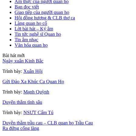
Ẩm thực của người quan họ
Bạn đọc viết
Giao tiếp của người quan họ
Hội đồng hương & CLB thơ ca
Làng quan họ cổ
Lời bài hát – Ký âm
Tin tức nghệ sĩ Quan họ
Tin âm nhạc
Văn hóa quan họ
Bài hát mới
Ngày xuân Kinh Bắc
Trình bày:
Xuân Hội
Gửi Đảo Xa Khúc Ca Quan Họ
Trình bày:
Mạnh Quỳnh
Duyên thắm tình sâu
Trình bày:
NSƯT Cẩm Tú
Duyên thắm trầu cau – CLB quan họ Trầu Cau
Ra đứng cổng làng