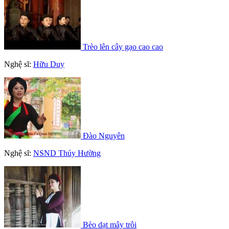
Trèo lên cây gạo cao cao
Nghệ sĩ:
Hữu Duy
Đào Nguyên
Nghệ sĩ:
NSND Thúy Hường
Bèo dạt mây trôi