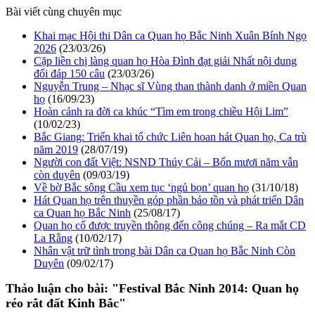
Bài viết cùng chuyên mục
Khai mạc Hội thi Dân ca Quan họ Bắc Ninh Xuân Bính Ngọ
2026
(23/03/26)
Cặp liền chị làng quan họ Hòa Đình đạt giải Nhất nội dung
đối đáp 150 câu
(23/03/26)
Nguyễn Trung – Nhạc sĩ Vùng than thành danh ở miền Quan
họ
(16/09/23)
Hoàn cảnh ra đời ca khúc “Tìm em trong chiều Hội Lim”
(10/02/23)
Bắc Giang: Triển khai tổ chức Liên hoan hát Quan họ, Ca trù
năm 2019
(28/07/19)
Người con đất Việt: NSND Thúy Cải – Bốn mươi năm vẫn
còn duyên
(09/03/19)
Về bờ Bắc sông Cầu xem tục ‘ngủ bọn’ quan họ
(31/10/18)
Hát Quan họ trên thuyền góp phần bảo tồn và phát triển Dân
ca Quan họ Bắc Ninh
(25/08/17)
Quan họ cổ được truyền thông đến công chúng – Ra mắt CD
La Rằng
(10/02/17)
Nhân vật trữ tình trong bài Dân ca Quan họ Bắc Ninh Còn
Duyên
(09/02/17)
Thảo luận cho bài:
"Festival Bắc Ninh 2014: Quan họ
réo rắt đất Kinh Bắc"