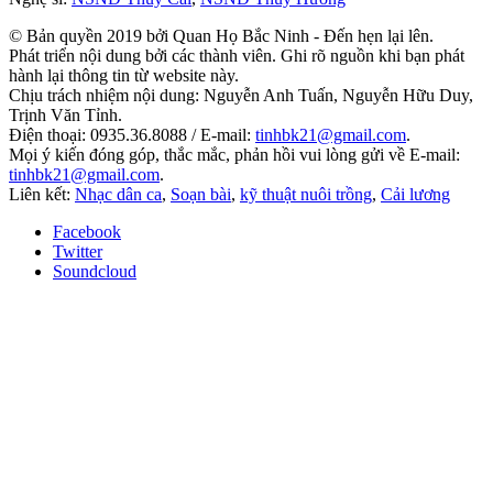
© Bản quyền 2019 bởi Quan Họ Bắc Ninh - Đến hẹn lại lên.
Phát triển nội dung bởi các thành viên. Ghi rõ nguồn khi bạn phát
hành lại thông tin từ website này.
Chịu trách nhiệm nội dung: Nguyễn Anh Tuấn, Nguyễn Hữu Duy,
Trịnh Văn Tỉnh.
Điện thoại: 0935.36.8088 / E-mail:
tinhbk21@gmail.com
.
Mọi ý kiến đóng góp, thắc mắc, phản hồi vui lòng gửi về E-mail:
tinhbk21@gmail.com
.
Liên kết:
Nhạc dân ca
,
Soạn bài
,
kỹ thuật nuôi trồng
,
Cải lương
Facebook
Twitter
Soundcloud