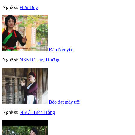
Nghệ sĩ:
Hữu Duy
Đào Nguyên
Nghệ sĩ:
NSND Thúy Hường
Bèo dạt mây trôi
Nghệ sĩ:
NSƯT Bích Hồng