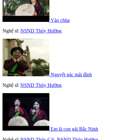
Vào chùa
Nghệ sĩ:
NSND Thúy Hường
Nguyệt gác mái đình
Nghệ sĩ:
NSND Thúy Hường
Em là con gái Bắc Ninh
Nghệ sĩ:
NSND Thúy Cải
,
NSND Thúy Hường