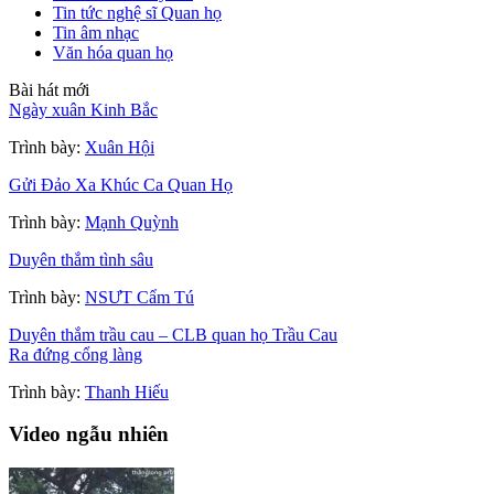
Tin tức nghệ sĩ Quan họ
Tin âm nhạc
Văn hóa quan họ
Bài hát mới
Ngày xuân Kinh Bắc
Trình bày:
Xuân Hội
Gửi Đảo Xa Khúc Ca Quan Họ
Trình bày:
Mạnh Quỳnh
Duyên thắm tình sâu
Trình bày:
NSƯT Cẩm Tú
Duyên thắm trầu cau – CLB quan họ Trầu Cau
Ra đứng cổng làng
Trình bày:
Thanh Hiếu
Video ngẫu nhiên