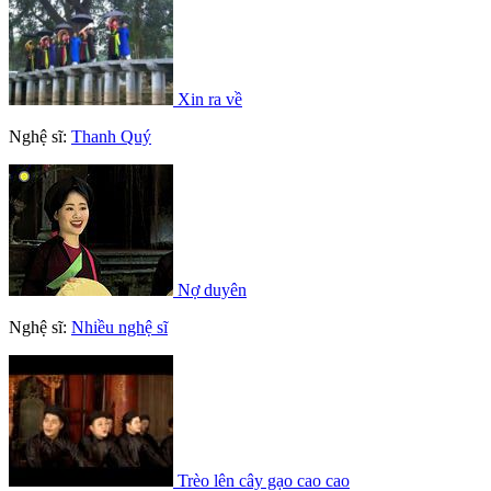
Xin ra về
Nghệ sĩ:
Thanh Quý
Nợ duyên
Nghệ sĩ:
Nhiều nghệ sĩ
Trèo lên cây gạo cao cao