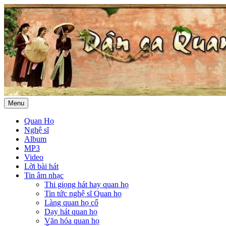
Menu
Quan Họ
Nghệ sĩ
Album
MP3
Video
Lời bài hát
Tin âm nhạc
Thi giọng hát hay quan họ
Tin tức nghệ sĩ Quan họ
Làng quan họ cổ
Dạy hát quan họ
Văn hóa quan họ