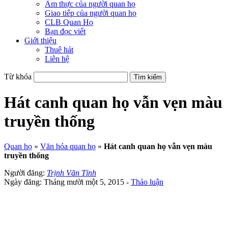
Ẩm thực của người quan họ
Giao tiếp của người quan họ
CLB Quan Họ
Bạn đọc viết
Giới thiệu
Thuê hát
Liên hệ
Từ khóa
Hát canh quan họ vẫn vẹn màu
truyền thống
Quan họ
»
Văn hóa quan họ
»
Hát canh quan họ vẫn vẹn màu
truyền thống
Người đăng:
Trịnh Văn Tỉnh
Ngày đăng: Tháng mười một 5, 2015 -
Thảo luận