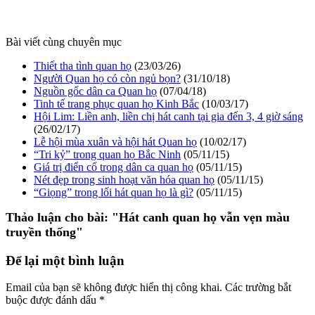
Bài viết cùng chuyên mục
Thiết tha tình quan họ
(23/03/26)
Người Quan họ có còn ngủ bọn?
(31/10/18)
Nguồn gốc dân ca Quan họ
(07/04/18)
Tinh tế trang phục quan họ Kinh Bắc
(10/03/17)
Hội Lim: Liền anh, liền chị hát canh tại gia đến 3, 4 giờ sáng
(26/02/17)
Lễ hội mùa xuân và hội hát Quan họ
(10/02/17)
“Tri kỷ” trong quan họ Bắc Ninh
(05/11/15)
Giá trị điển cổ trong dân ca quan họ
(05/11/15)
Nét đẹp trong sinh hoạt văn hóa quan họ
(05/11/15)
“Giọng” trong lối hát quan họ là gì?
(05/11/15)
Thảo luận cho bài:
"Hát canh quan họ vẫn vẹn màu
truyền thống"
Để lại một bình luận
Email của bạn sẽ không được hiển thị công khai.
Các trường bắt
buộc được đánh dấu
*