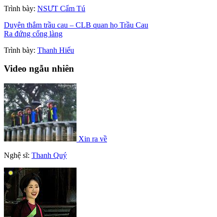
Trình bày:
NSƯT Cẩm Tú
Duyên thắm trầu cau – CLB quan họ Trầu Cau
Ra đứng cổng làng
Trình bày:
Thanh Hiếu
Video ngẫu nhiên
Xin ra về
Nghệ sĩ:
Thanh Quý