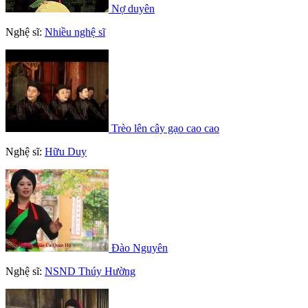
Nợ duyên
Nghệ sĩ:
Nhiều nghệ sĩ
Trèo lên cây gạo cao cao
Nghệ sĩ:
Hữu Duy
Đào Nguyên
Nghệ sĩ:
NSND Thúy Hường