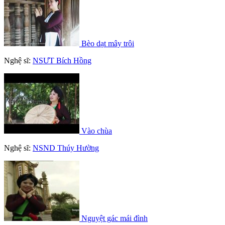
Bèo dạt mây trôi
Nghệ sĩ:
NSƯT Bích Hồng
Vào chùa
Nghệ sĩ:
NSND Thúy Hường
Nguyệt gác mái đình