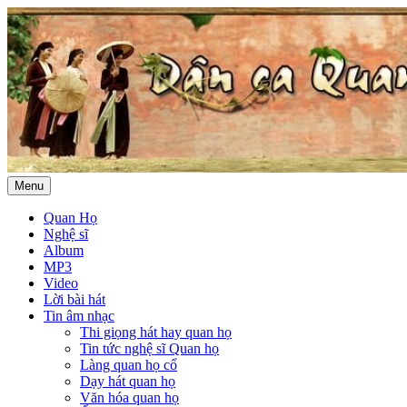
Menu
Quan Họ
Nghệ sĩ
Album
MP3
Video
Lời bài hát
Tin âm nhạc
Thi giọng hát hay quan họ
Tin tức nghệ sĩ Quan họ
Làng quan họ cổ
Dạy hát quan họ
Văn hóa quan họ