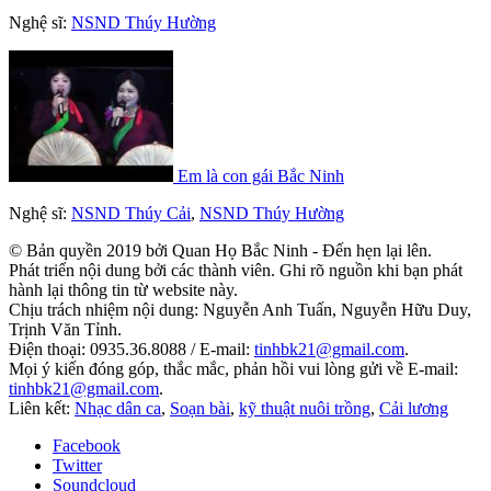
Nghệ sĩ:
NSND Thúy Hường
Em là con gái Bắc Ninh
Nghệ sĩ:
NSND Thúy Cải
,
NSND Thúy Hường
© Bản quyền 2019 bởi Quan Họ Bắc Ninh - Đến hẹn lại lên.
Phát triển nội dung bởi các thành viên. Ghi rõ nguồn khi bạn phát
hành lại thông tin từ website này.
Chịu trách nhiệm nội dung: Nguyễn Anh Tuấn, Nguyễn Hữu Duy,
Trịnh Văn Tỉnh.
Điện thoại: 0935.36.8088 / E-mail:
tinhbk21@gmail.com
.
Mọi ý kiến đóng góp, thắc mắc, phản hồi vui lòng gửi về E-mail:
tinhbk21@gmail.com
.
Liên kết:
Nhạc dân ca
,
Soạn bài
,
kỹ thuật nuôi trồng
,
Cải lương
Facebook
Twitter
Soundcloud