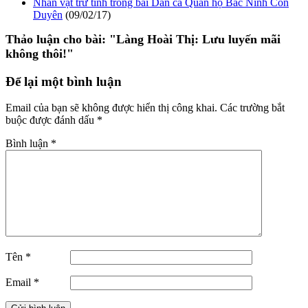
Nhân vật trữ tình trong bài Dân ca Quan họ Bắc Ninh Còn
Duyên
(09/02/17)
Thảo luận cho bài:
"Làng Hoài Thị: Lưu luyến mãi
không thôi!"
Để lại một bình luận
Email của bạn sẽ không được hiển thị công khai.
Các trường bắt
buộc được đánh dấu
*
Bình luận
*
Tên
*
Email
*