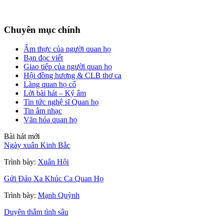
Chuyên mục chính
Ẩm thực của người quan họ
Bạn đọc viết
Giao tiếp của người quan họ
Hội đồng hương & CLB thơ ca
Làng quan họ cổ
Lời bài hát – Ký âm
Tin tức nghệ sĩ Quan họ
Tin âm nhạc
Văn hóa quan họ
Bài hát mới
Ngày xuân Kinh Bắc
Trình bày:
Xuân Hội
Gửi Đảo Xa Khúc Ca Quan Họ
Trình bày:
Mạnh Quỳnh
Duyên thắm tình sâu