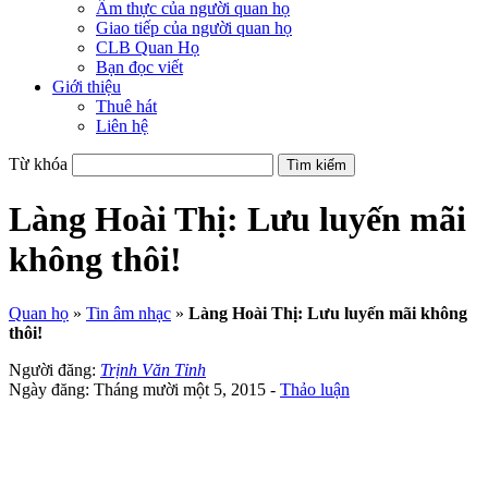
Ẩm thực của người quan họ
Giao tiếp của người quan họ
CLB Quan Họ
Bạn đọc viết
Giới thiệu
Thuê hát
Liên hệ
Từ khóa
Làng Hoài Thị: Lưu luyến mãi
không thôi!
Quan họ
»
Tin âm nhạc
»
Làng Hoài Thị: Lưu luyến mãi không
thôi!
Người đăng:
Trịnh Văn Tỉnh
Ngày đăng: Tháng mười một 5, 2015 -
Thảo luận