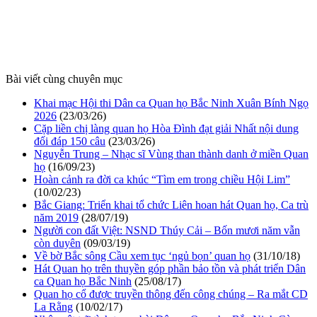
Bài viết cùng chuyên mục
Khai mạc Hội thi Dân ca Quan họ Bắc Ninh Xuân Bính Ngọ
2026
(23/03/26)
Cặp liền chị làng quan họ Hòa Đình đạt giải Nhất nội dung
đối đáp 150 câu
(23/03/26)
Nguyễn Trung – Nhạc sĩ Vùng than thành danh ở miền Quan
họ
(16/09/23)
Hoàn cảnh ra đời ca khúc “Tìm em trong chiều Hội Lim”
(10/02/23)
Bắc Giang: Triển khai tổ chức Liên hoan hát Quan họ, Ca trù
năm 2019
(28/07/19)
Người con đất Việt: NSND Thúy Cải – Bốn mươi năm vẫn
còn duyên
(09/03/19)
Về bờ Bắc sông Cầu xem tục ‘ngủ bọn’ quan họ
(31/10/18)
Hát Quan họ trên thuyền góp phần bảo tồn và phát triển Dân
ca Quan họ Bắc Ninh
(25/08/17)
Quan họ cổ được truyền thông đến công chúng – Ra mắt CD
La Rằng
(10/02/17)