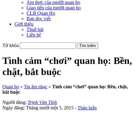
Ẩm thực của người quan họ
Giao tiếp của người quan họ
CLB Quan Họ
Bạn đọc viết
Giới thiệu
Thuê hát
Liên hệ
Từ khóa
Tình cảm “chơi” quan họ: Bền,
chặt, bắt buộc
Quan họ
»
Tin âm nhạc
»
Tình cảm “chơi” quan họ: Bền, chặt,
bắt buộc
Người đăng:
Trịnh Văn Tỉnh
Ngày đăng: Tháng mười một 5, 2015 -
Thảo luận