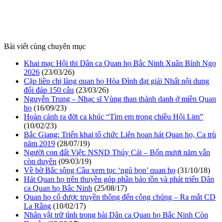
Bài viết cùng chuyên mục
Khai mạc Hội thi Dân ca Quan họ Bắc Ninh Xuân Bính Ngọ
2026
(23/03/26)
Cặp liền chị làng quan họ Hòa Đình đạt giải Nhất nội dung
đối đáp 150 câu
(23/03/26)
Nguyễn Trung – Nhạc sĩ Vùng than thành danh ở miền Quan
họ
(16/09/23)
Hoàn cảnh ra đời ca khúc “Tìm em trong chiều Hội Lim”
(10/02/23)
Bắc Giang: Triển khai tổ chức Liên hoan hát Quan họ, Ca trù
năm 2019
(28/07/19)
Người con đất Việt: NSND Thúy Cải – Bốn mươi năm vẫn
còn duyên
(09/03/19)
Về bờ Bắc sông Cầu xem tục ‘ngủ bọn’ quan họ
(31/10/18)
Hát Quan họ trên thuyền góp phần bảo tồn và phát triển Dân
ca Quan họ Bắc Ninh
(25/08/17)
Quan họ cổ được truyền thông đến công chúng – Ra mắt CD
La Rằng
(10/02/17)
Nhân vật trữ tình trong bài Dân ca Quan họ Bắc Ninh Còn