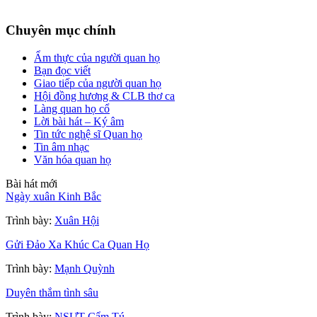
Chuyên mục chính
Ẩm thực của người quan họ
Bạn đọc viết
Giao tiếp của người quan họ
Hội đồng hương & CLB thơ ca
Làng quan họ cổ
Lời bài hát – Ký âm
Tin tức nghệ sĩ Quan họ
Tin âm nhạc
Văn hóa quan họ
Bài hát mới
Ngày xuân Kinh Bắc
Trình bày:
Xuân Hội
Gửi Đảo Xa Khúc Ca Quan Họ
Trình bày:
Mạnh Quỳnh
Duyên thắm tình sâu
Trình bày:
NSƯT Cẩm Tú