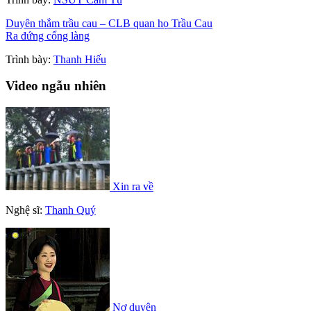
Duyên thắm trầu cau – CLB quan họ Trầu Cau
Ra đứng cổng làng
Trình bày:
Thanh Hiếu
Video ngẫu nhiên
Xin ra về
Nghệ sĩ:
Thanh Quý
Nợ duyên