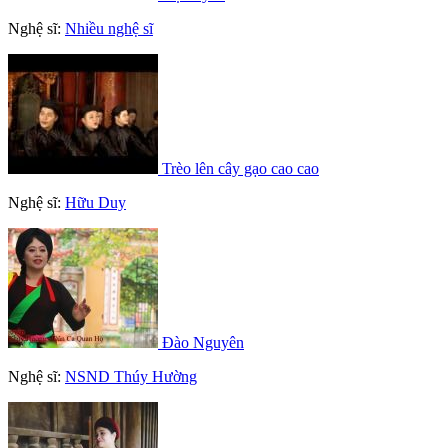
Nghệ sĩ:
Nhiều nghệ sĩ
Trèo lên cây gạo cao cao
Nghệ sĩ:
Hữu Duy
Đào Nguyên
Nghệ sĩ:
NSND Thúy Hường