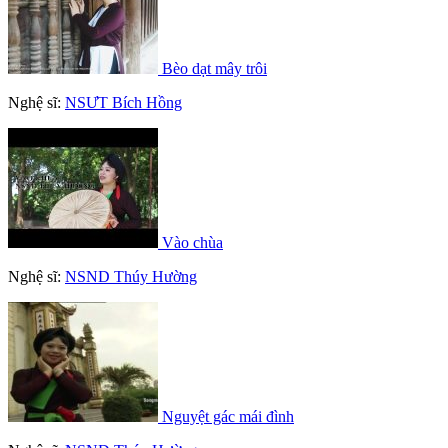
Bèo dạt mây trôi
Nghệ sĩ:
NSƯT Bích Hồng
Vào chùa
Nghệ sĩ:
NSND Thúy Hường
Nguyệt gác mái đình