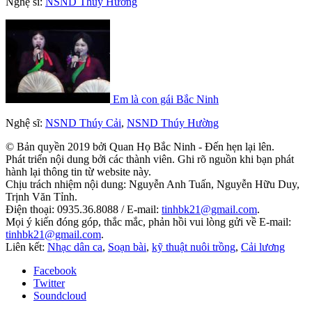
Nghệ sĩ:
NSND Thúy Hường
Em là con gái Bắc Ninh
Nghệ sĩ:
NSND Thúy Cải
,
NSND Thúy Hường
© Bản quyền 2019 bởi Quan Họ Bắc Ninh - Đến hẹn lại lên.
Phát triển nội dung bởi các thành viên. Ghi rõ nguồn khi bạn phát
hành lại thông tin từ website này.
Chịu trách nhiệm nội dung: Nguyễn Anh Tuấn, Nguyễn Hữu Duy,
Trịnh Văn Tỉnh.
Điện thoại: 0935.36.8088 / E-mail:
tinhbk21@gmail.com
.
Mọi ý kiến đóng góp, thắc mắc, phản hồi vui lòng gửi về E-mail:
tinhbk21@gmail.com
.
Liên kết:
Nhạc dân ca
,
Soạn bài
,
kỹ thuật nuôi trồng
,
Cải lương
Facebook
Twitter
Soundcloud