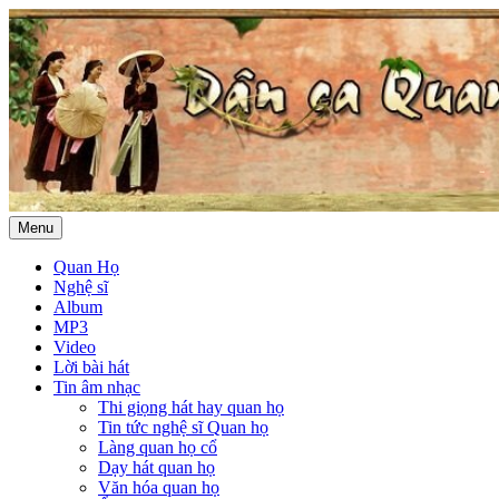
Menu
Quan Họ
Nghệ sĩ
Album
MP3
Video
Lời bài hát
Tin âm nhạc
Thi giọng hát hay quan họ
Tin tức nghệ sĩ Quan họ
Làng quan họ cổ
Dạy hát quan họ
Văn hóa quan họ