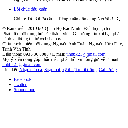
Lời chúc đầu xuân
Chinh
: Trổ 3 thừa câu ...Tiếng xuân dộn dàng Người ơi...🤣
© Bản quyền 2019 bởi Quan Họ Bắc Ninh - Đến hẹn lại lên.
Phát triển nội dung bởi các thành viên. Ghi rõ nguồn khi bạn phát
hành lại thông tin từ website này.
Chịu trách nhiệm nội dung: Nguyễn Anh Tuấn, Nguyễn Hữu Duy,
Trịnh Văn Tỉnh.
Điện thoại: 0935.36.8088 / E-mail:
tinhbk21@gmail.com
.
Mọi ý kiến đóng góp, thắc mắc, phản hồi vui lòng gửi về E-mail:
tinhbk21@gmail.com
.
Liên kết:
Nhạc dân ca
,
Soạn bài
,
kỹ thuật nuôi trồng
,
Cải lương
Facebook
Twitter
Soundcloud