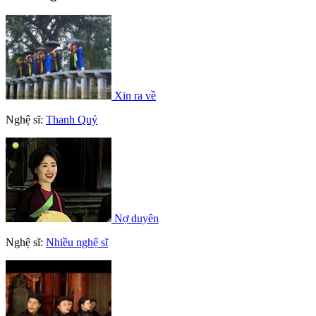
Xin ra về
Nghệ sĩ:
Thanh Quý
Nợ duyên
Nghệ sĩ:
Nhiều nghệ sĩ