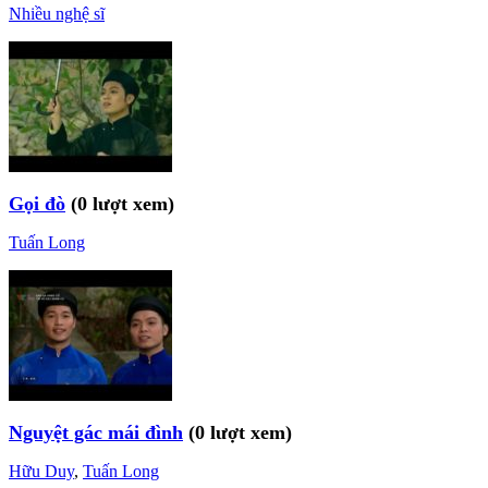
Nhiều nghệ sĩ
Gọi đò
(0 lượt xem)
Tuấn Long
Nguyệt gác mái đình
(0 lượt xem)
Hữu Duy
,
Tuấn Long