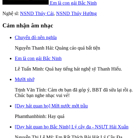
Em là con gái Bắc Ninh
Nghệ sĩ:
NSND Thúy Cải
,
NSND Thúy Hường
Cảm nhận âm nhạc
Chuyến đò nên nghĩa
Nguyễn Thanh Hải
: Quảng cáo quá bất tiện
Em là con gái Bắc Ninh
Lê Tuấn Minh
: Quá hay tiếng hát nghệ sỹ Thanh Hiếu.
Mười nhớ
Trịnh Văn Tỉnh
: Cảm ơn bạn đã góp ý, BBT đã sửa lại rồi ạ.
Chúc bạn nghe nhạc vui vẻ!
[Dạy hát quan họ] Mời nước mời trầu
Phamthanhbinh
: Hay quá
[Dạy hát quan họ Bắc Ninh] Lý cây đa - NSƯT Hải Xuân
Nguyễn Thị Lệ Mỹ
: Em Rất Thích Bài Hát Lý Cây Đa