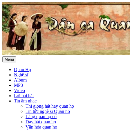
Menu
Quan Họ
Nghệ sĩ
Album
MP3
Video
Lời bài hát
Tin âm nhạc
Thi giọng hát hay quan họ
Tin tức nghệ sĩ Quan họ
Làng quan họ cổ
Dạy hát quan họ
Văn hóa quan họ