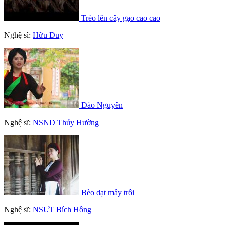
Trèo lên cây gạo cao cao
Nghệ sĩ:
Hữu Duy
Đào Nguyên
Nghệ sĩ:
NSND Thúy Hường
Bèo dạt mây trôi
Nghệ sĩ:
NSƯT Bích Hồng