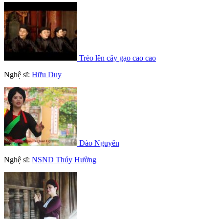
Trèo lên cây gạo cao cao
Nghệ sĩ:
Hữu Duy
Đào Nguyên
Nghệ sĩ:
NSND Thúy Hường