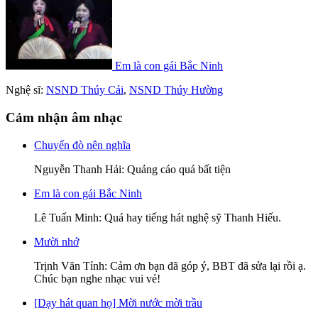
Em là con gái Bắc Ninh
Nghệ sĩ:
NSND Thúy Cải
,
NSND Thúy Hường
Cảm nhận âm nhạc
Chuyến đò nên nghĩa
Nguyễn Thanh Hải
: Quảng cáo quá bất tiện
Em là con gái Bắc Ninh
Lê Tuấn Minh
: Quá hay tiếng hát nghệ sỹ Thanh Hiếu.
Mười nhớ
Trịnh Văn Tỉnh
: Cảm ơn bạn đã góp ý, BBT đã sửa lại rồi ạ.
Chúc bạn nghe nhạc vui vẻ!
[Dạy hát quan họ] Mời nước mời trầu