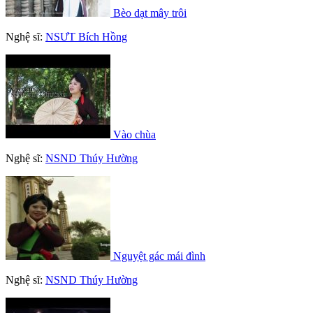
Bèo dạt mây trôi
Nghệ sĩ:
NSƯT Bích Hồng
Vào chùa
Nghệ sĩ:
NSND Thúy Hường
Nguyệt gác mái đình
Nghệ sĩ:
NSND Thúy Hường