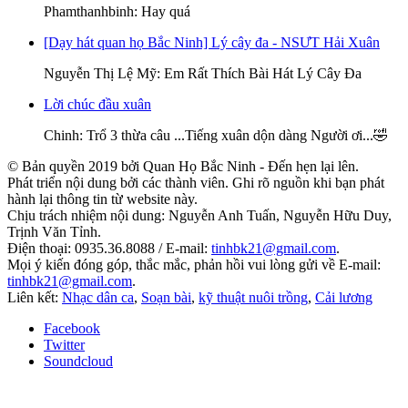
Phamthanhbinh
: Hay quá
[Dạy hát quan họ Bắc Ninh] Lý cây đa - NSƯT Hải Xuân
Nguyễn Thị Lệ Mỹ
: Em Rất Thích Bài Hát Lý Cây Đa
Lời chúc đầu xuân
Chinh
: Trổ 3 thừa câu ...Tiếng xuân dộn dàng Người ơi...🤣
© Bản quyền 2019 bởi Quan Họ Bắc Ninh - Đến hẹn lại lên.
Phát triển nội dung bởi các thành viên. Ghi rõ nguồn khi bạn phát
hành lại thông tin từ website này.
Chịu trách nhiệm nội dung: Nguyễn Anh Tuấn, Nguyễn Hữu Duy,
Trịnh Văn Tỉnh.
Điện thoại: 0935.36.8088 / E-mail:
tinhbk21@gmail.com
.
Mọi ý kiến đóng góp, thắc mắc, phản hồi vui lòng gửi về E-mail:
tinhbk21@gmail.com
.
Liên kết:
Nhạc dân ca
,
Soạn bài
,
kỹ thuật nuôi trồng
,
Cải lương
Facebook
Twitter
Soundcloud