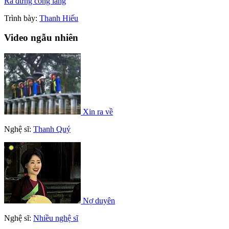
Ra đứng cổng làng
Trình bày:
Thanh Hiếu
Video ngẫu nhiên
Xin ra về
Nghệ sĩ:
Thanh Quý
Nợ duyên
Nghệ sĩ:
Nhiều nghệ sĩ