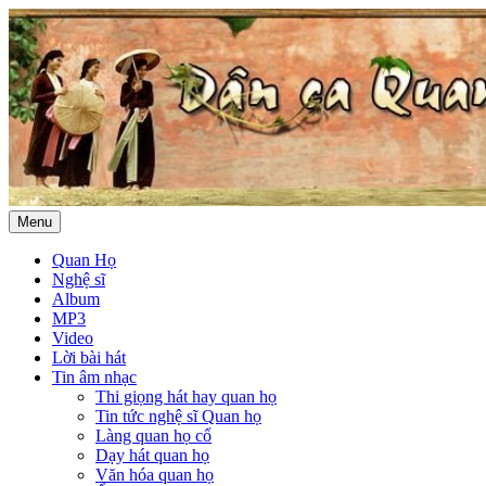
Menu
Quan Họ
Nghệ sĩ
Album
MP3
Video
Lời bài hát
Tin âm nhạc
Thi giọng hát hay quan họ
Tin tức nghệ sĩ Quan họ
Làng quan họ cổ
Dạy hát quan họ
Văn hóa quan họ