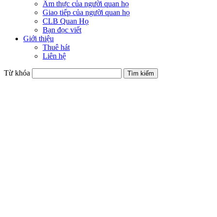
Ẩm thực của người quan họ
Giao tiếp của người quan họ
CLB Quan Họ
Bạn đọc viết
Giới thiệu
Thuê hát
Liên hệ
Từ khóa