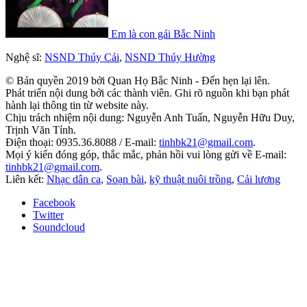
Em là con gái Bắc Ninh
Nghệ sĩ:
NSND Thúy Cải
,
NSND Thúy Hường
© Bản quyền 2019 bởi Quan Họ Bắc Ninh - Đến hẹn lại lên.
Phát triển nội dung bởi các thành viên. Ghi rõ nguồn khi bạn phát
hành lại thông tin từ website này.
Chịu trách nhiệm nội dung: Nguyễn Anh Tuấn, Nguyễn Hữu Duy,
Trịnh Văn Tỉnh.
Điện thoại: 0935.36.8088 / E-mail:
tinhbk21@gmail.com
.
Mọi ý kiến đóng góp, thắc mắc, phản hồi vui lòng gửi về E-mail:
tinhbk21@gmail.com
.
Liên kết:
Nhạc dân ca
,
Soạn bài
,
kỹ thuật nuôi trồng
,
Cải lương
Facebook
Twitter
Soundcloud