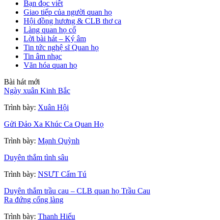
Bạn đọc viết
Giao tiếp của người quan họ
Hội đồng hương & CLB thơ ca
Làng quan họ cổ
Lời bài hát – Ký âm
Tin tức nghệ sĩ Quan họ
Tin âm nhạc
Văn hóa quan họ
Bài hát mới
Ngày xuân Kinh Bắc
Trình bày:
Xuân Hội
Gửi Đảo Xa Khúc Ca Quan Họ
Trình bày:
Mạnh Quỳnh
Duyên thắm tình sâu
Trình bày:
NSƯT Cẩm Tú
Duyên thắm trầu cau – CLB quan họ Trầu Cau
Ra đứng cổng làng
Trình bày:
Thanh Hiếu