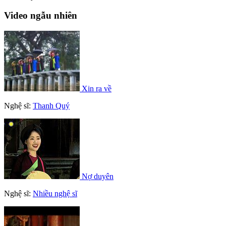
Video ngẫu nhiên
Xin ra về
Nghệ sĩ:
Thanh Quý
Nợ duyên
Nghệ sĩ:
Nhiều nghệ sĩ