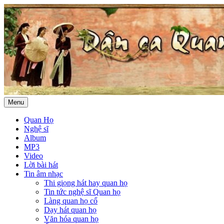
Menu
Quan Họ
Nghệ sĩ
Album
MP3
Video
Lời bài hát
Tin âm nhạc
Thi giọng hát hay quan họ
Tin tức nghệ sĩ Quan họ
Làng quan họ cổ
Dạy hát quan họ
Văn hóa quan họ