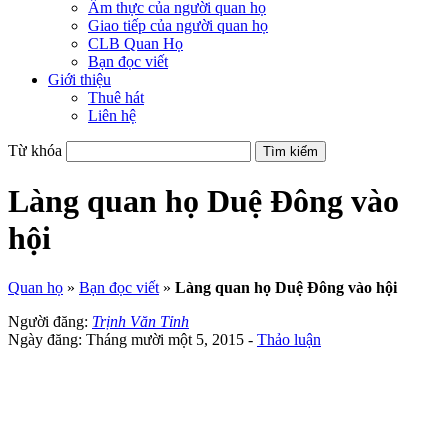
Ẩm thực của người quan họ
Giao tiếp của người quan họ
CLB Quan Họ
Bạn đọc viết
Giới thiệu
Thuê hát
Liên hệ
Từ khóa
Làng quan họ Duệ Đông vào
hội
Quan họ
»
Bạn đọc viết
»
Làng quan họ Duệ Đông vào hội
Người đăng:
Trịnh Văn Tỉnh
Ngày đăng: Tháng mười một 5, 2015 -
Thảo luận