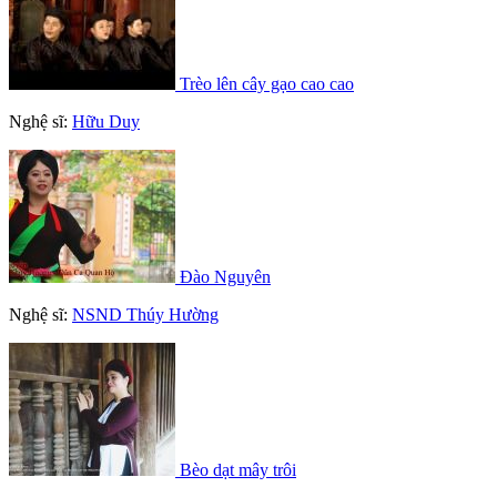
Trèo lên cây gạo cao cao
Nghệ sĩ:
Hữu Duy
Đào Nguyên
Nghệ sĩ:
NSND Thúy Hường
Bèo dạt mây trôi