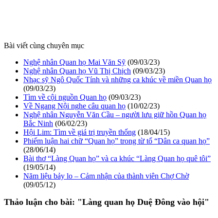
Bài viết cùng chuyên mục
Nghệ nhân Quan họ Mai Văn Sỹ
(09/03/23)
Nghệ nhân Quan họ Vũ Thị Chịch
(09/03/23)
Nhạc sỹ Ngô Quốc Tính và những ca khúc về miền Quan họ
(09/03/23)
Tìm về cội nguồn Quan họ
(09/03/23)
Về Ngang Nội nghe câu quan họ
(10/02/23)
Nghệ nhân Nguyễn Văn Cầu – người lưu giữ hồn Quan họ
Bắc Ninh
(06/02/23)
Hội Lim: Tìm về giá trị truyền thống
(18/04/15)
Phiếm luận hai chữ “Quan họ” trong từ tổ “Dân ca quan họ”
(28/06/14)
Bài thơ “Làng Quan họ” và ca khúc “Làng Quan họ quê tôi”
(19/05/14)
Năm liệu bảy lo – Cảm nhận của thành viên Chợ Chờ
(09/05/12)
Thảo luận cho bài:
"Làng quan họ Duệ Đông vào hội"