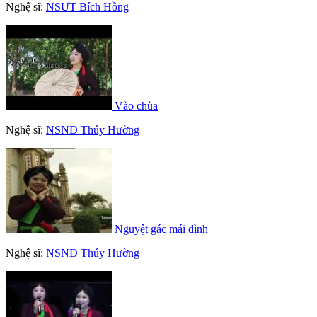
Nghệ sĩ:
NSƯT Bích Hồng
Vào chùa
Nghệ sĩ:
NSND Thúy Hường
Nguyệt gác mái đình
Nghệ sĩ:
NSND Thúy Hường