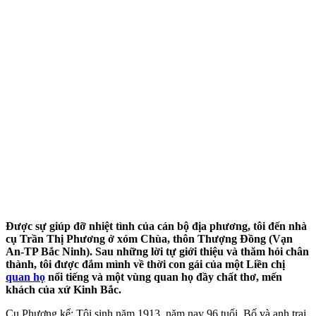
Được sự giúp đỡ nhiệt tình của cán bộ địa phương, tôi đến nhà
cụ Trần Thị Phương ở xóm Chùa, thôn Thượng Đồng (Vạn
An-TP Bắc Ninh). Sau những lời tự giới thiệu và thăm hỏi chân
thành, tôi được đắm mình về thời con gái của một Liền chị
quan họ
nổi tiếng và một vùng quan họ đầy chất thơ, mến
khách của xứ Kinh Bắc.
Cụ Phương kể: Tôi sinh năm 1913, năm nay 96 tuổi. Bố và anh trai