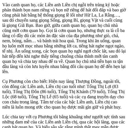
Vào canh quan họ, các Liền anh Liền chị ngồi trên tràng kỷ hoặc
phản thành bọn nam riêng và bọn nữ riêng để hát đối đáp và bao giờ
cũng phải hát bằng hệ thống giọng lề lối như Hừ La, La Rằng…,
sau đó chuyển sang giọng Sổng, giọng Bỉ, giọng Vặt và cuối cùng
là giọng Giã Bạn. Bao giờ, giữa canh quan họ, quan họ chủ nhà
cũng mời cơm quan họ. Gọi là cơm quan họ, nhưng thực ra là cỗ ba
tầng có đầy đủ các món ăn đặc sản của địa phương như giò, chả,
nem, bóng, nấm… và bánh trái hoa quả. Trong khi ăn uống, quan
họ luôn mời mọc nhau bằng những lời ca, tiếng hát nghe ngọt ngào,
tế nhị. Ăn uống xong, các bọn quan họ nghỉ ngơi chốc lát, sau đó lại
hát tiếp đến khi nghe thấy tiếng chuông chùa thỉnh mới tàn canh
quan họ và chia tay nhau để ra về. Quan họ chủ nhà tiễn bạn ra tận
đầu làng và còn lưu luyến nhau bằng đôi câu quan họ để đến hẹn lại
lên.
Cụ Phương còn cho biết: Hiện nay làng Thượng Đồng, ngoài tôi,
còn đông các Liền anh, Liền chị cao tuổi như: Tống Thị Lợi (83
tuổi), Tống Thị Đôn (86 tuổi), Tống Thị Khánh (79 tuổi), Tống Thị
Lộc (68 tuổi), Tống Thị Lễ (65 tuổi) và các cụ đang truyền dạy cho
con cháu trong làng. Tâm tư của các bậc Liền anh, Liền chị cao
niên là luôn mong ước cho quan họ được mãi gìn giữ và phát huy.
Lúc chia tay với cụ Phương tôi bâng khuâng như người sực tỉnh sau
những đam mê của các Liền anh Liền chị, qua các hội làng, qua các
canh hát quan họ. Và hiểu sâu sắc rằng mình thật may mắn được