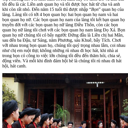
tôi đều là các Liền anh quan họ và tôi được học hát từ cha và anh
khi còn rất nhỏ. Đến năm 15 tuổi thì được nhập “
Bọn
” quan họ của
làng. Làng tôi có tới 4 bọn quan họ: hai bọn quan họ nam và hai
bọn quan họ nữ. Các bọn quan họ nam của làng tôi kết bạn quan họ
truyền đời với các bọn quan họ nữ làng Điều Thôn, còn các bọn
quan họ nữ làng tôi chơi với các bọn quan họ nam làng Đọ Xá. Bọn
quan họ nữ chúng tôi có bẩy người: Đứng đầu là Liền chị hai Mân,
sau đến ba Đậu, tư Sáng, năm Phương, sáu Khuê, bẩy Tích. Chơi
với nhau trong bọn quan họ, chúng tôi quý trọng nhau lắm, coi nhau
như chị em ruột thịt; không những rủ nhau đi học hát, khi nhà ai
trong bọn có công to việc lớn chúng tôi đều đến thăm hỏi, chia sẻ,
động viên. Và mỗi khi đình đám hội hè là chúng tôi rủ nhau đi hát
hội, hát canh.