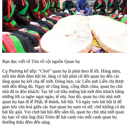
Bạn đọc viết về Tìm về cội nguồn Quan họ
Cụ Phương kể tiếp: “
Chơi
” quan họ là phải theo lề lối. Hàng năm,
mỗi khi đình đám hội hè, làng có hội phải cử đôi quan họ đến các
làng quan họ kết chạ để mời. Đúng hẹn, các Liền anh Liền chị được
mời đến đông đủ. Ngay từ cổng làng, cổng đình chùa, quan họ chủ
nhà đã ra đón khách: Tay bê cơi trầu miệng hát mời đón khách bằng
những lời ca nghe ngọt ngào, tế nhị. Sau đó, quan họ chủ nhà mời
quan họ bạn đi lễ Phật, lễ thánh, hát hội. Và ngày xưa hát hội là để
giao lưu văn hoá giữa các bọn quan họ nam và nữ, chứ không có thi
hát lấy giải. Vui chơi hát hội đến sẩm tối, quan họ chủ nhà mời quan
họ bạn về nhà ông (bà) Trùm để hát canh vào mỗi canh quan họ
thường thâu đêm đến sáng.