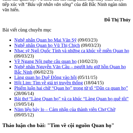
tiếp xúc với “
Báu vật nhân văn sống
” của đất Bắc Ninh ngàn năm
văn hiến.
Đỗ Thị Thủy
Bài viết cùng chuyên mục
Nghệ nhân Quan họ Mai Văn Sỹ
(09/03/23)
Nghệ nhân Quan họ Vũ Thị Chịch
(09/03/23)
Nhạc sỹ Ngô Quốc Tính và những ca khúc về miền Quan họ
(09/03/23)
Về Ngang Nội nghe câu quan họ
(10/02/23)
Nghệ nhân Nguyễn Văn Cầu – người lưu giữ hồn Quan họ
Bắc Ninh
(06/02/23)
Làng quan họ Duệ Đông vào hội
(05/11/15)
Hội Lim: Tìm về giá trị truyền thống
(18/04/15)
Phiếm luận hai chữ “Quan họ” trong từ tổ “Dân ca quan họ”
(28/06/14)
Bài thơ “Làng Quan họ” và ca khúc “Làng Quan họ quê tôi”
(19/05/14)
Năm liệu bảy lo – Cảm nhận của thành viên Chợ Chờ
(09/05/12)
Thảo luận cho bài:
"Tìm về cội nguồn Quan họ"