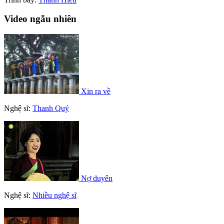
Video ngẫu nhiên
Xin ra về
Nghệ sĩ:
Thanh Quý
Nợ duyên
Nghệ sĩ:
Nhiều nghệ sĩ