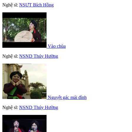
Nghệ sĩ:
NSƯT Bích Hồng
Vào chùa
Nghệ sĩ:
NSND Thúy Hường
Nguyệt gác mái đình
Nghệ sĩ:
NSND Thúy Hường