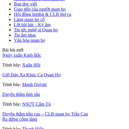
Bạn đọc viết
Giao tiếp của người quan họ
Hội đồng hương & CLB thơ ca
Làng quan họ cổ
Lời bài hát – Ký âm
Tin tức nghệ sĩ Quan họ
Tin âm nhạc
Văn hóa quan họ
Bài hát mới
Ngày xuân Kinh Bắc
Trình bày:
Xuân Hội
Gửi Đảo Xa Khúc Ca Quan Họ
Trình bày:
Mạnh Quỳnh
Duyên thắm tình sâu
Trình bày:
NSƯT Cẩm Tú
Duyên thắm trầu cau – CLB quan họ Trầu Cau
Ra đứng cổng làng
Trình bày:
Thanh Hiếu