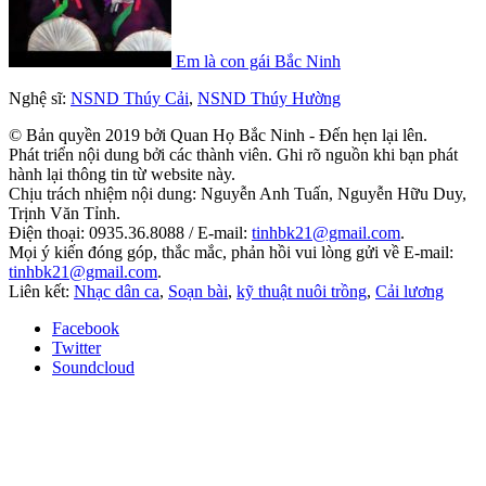
Em là con gái Bắc Ninh
Nghệ sĩ:
NSND Thúy Cải
,
NSND Thúy Hường
© Bản quyền 2019 bởi Quan Họ Bắc Ninh - Đến hẹn lại lên.
Phát triển nội dung bởi các thành viên. Ghi rõ nguồn khi bạn phát
hành lại thông tin từ website này.
Chịu trách nhiệm nội dung: Nguyễn Anh Tuấn, Nguyễn Hữu Duy,
Trịnh Văn Tỉnh.
Điện thoại: 0935.36.8088 / E-mail:
tinhbk21@gmail.com
.
Mọi ý kiến đóng góp, thắc mắc, phản hồi vui lòng gửi về E-mail:
tinhbk21@gmail.com
.
Liên kết:
Nhạc dân ca
,
Soạn bài
,
kỹ thuật nuôi trồng
,
Cải lương
Facebook
Twitter
Soundcloud