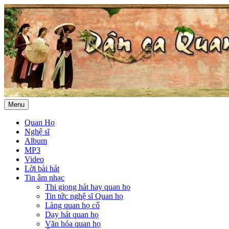
Menu
Quan Họ
Nghệ sĩ
Album
MP3
Video
Lời bài hát
Tin âm nhạc
Thi giọng hát hay quan họ
Tin tức nghệ sĩ Quan họ
Làng quan họ cổ
Dạy hát quan họ
Văn hóa quan họ