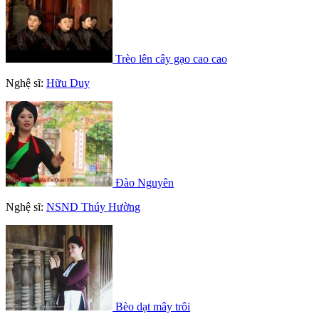
Trèo lên cây gạo cao cao
Nghệ sĩ:
Hữu Duy
Đào Nguyên
Nghệ sĩ:
NSND Thúy Hường
Bèo dạt mây trôi