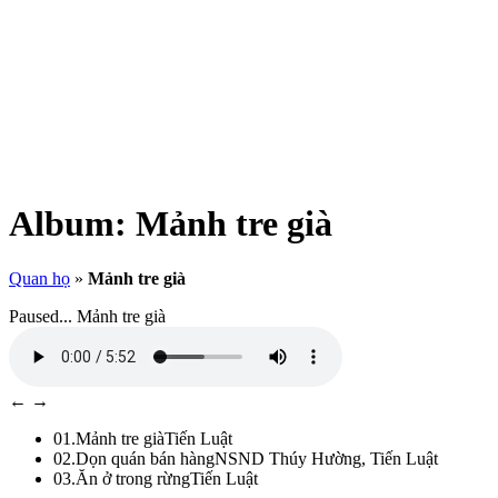
Album:
Mảnh tre già
Quan họ
»
Mảnh tre già
Paused...
Mảnh tre già
←
→
01.
Mảnh tre già
Tiến Luật
02.
Dọn quán bán hàng
NSND Thúy Hường, Tiến Luật
03.
Ăn ở trong rừng
Tiến Luật