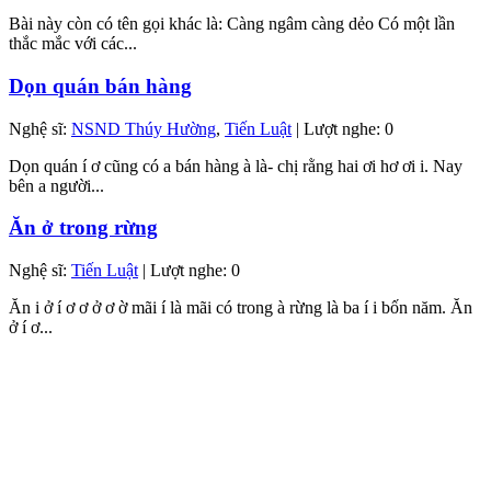
Bài này còn có tên gọi khác là: Càng ngâm càng dẻo Có một lần
thắc mắc với các...
Dọn quán bán hàng
Nghệ sĩ:
NSND Thúy Hường
,
Tiến Luật
| Lượt nghe: 0
Dọn quán í ơ cũng có a bán hàng à là- chị rằng hai ơi hơ ơi i. Nay
bên a người...
Ăn ở trong rừng
Nghệ sĩ:
Tiến Luật
| Lượt nghe: 0
Ăn i ở í ơ ơ ở ơ ờ mãi í là mãi có trong à rừng là ba í i bốn năm. Ăn
ở í ơ...