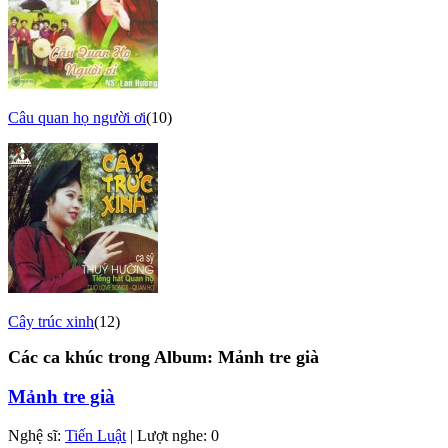
Câu quan họ người ơi
(10)
Cây trúc xinh
(12)
Các ca khúc trong Album:
Mảnh tre già
Mảnh tre già
Nghệ sĩ:
Tiến Luật
| Lượt nghe: 0