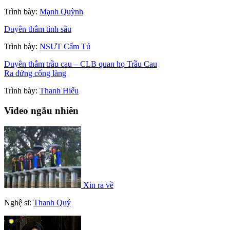
Trình bày:
Mạnh Quỳnh
Duyên thắm tình sâu
Trình bày:
NSƯT Cẩm Tú
Duyên thắm trầu cau – CLB quan họ Trầu Cau
Ra đứng cổng làng
Trình bày:
Thanh Hiếu
Video ngẫu nhiên
Xin ra về
Nghệ sĩ:
Thanh Quý