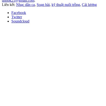
tinhbk21@gmail.com
.
Liên kết:
Nhạc dân ca
,
Soạn bài
,
kỹ thuật nuôi trồng
,
Cải lương
Facebook
Twitter
Soundcloud