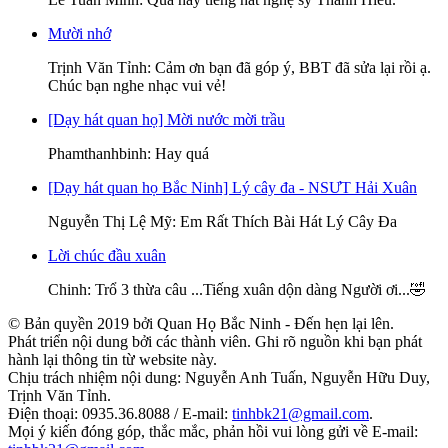
Mười nhớ
Trịnh Văn Tỉnh
: Cảm ơn bạn đã góp ý, BBT đã sửa lại rồi ạ.
Chúc bạn nghe nhạc vui vẻ!
[Dạy hát quan họ] Mời nước mời trầu
Phamthanhbinh
: Hay quá
[Dạy hát quan họ Bắc Ninh] Lý cây đa - NSƯT Hải Xuân
Nguyễn Thị Lệ Mỹ
: Em Rất Thích Bài Hát Lý Cây Đa
Lời chúc đầu xuân
Chinh
: Trổ 3 thừa câu ...Tiếng xuân dộn dàng Người ơi...🤣
© Bản quyền 2019 bởi Quan Họ Bắc Ninh - Đến hẹn lại lên.
Phát triển nội dung bởi các thành viên. Ghi rõ nguồn khi bạn phát
hành lại thông tin từ website này.
Chịu trách nhiệm nội dung: Nguyễn Anh Tuấn, Nguyễn Hữu Duy,
Trịnh Văn Tỉnh.
Điện thoại: 0935.36.8088 / E-mail:
tinhbk21@gmail.com
.
Mọi ý kiến đóng góp, thắc mắc, phản hồi vui lòng gửi về E-mail: