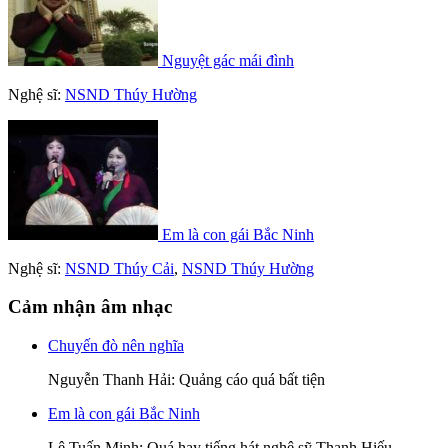
Nguyệt gác mái đình
Nghệ sĩ:
NSND Thúy Hường
Em là con gái Bắc Ninh
Nghệ sĩ:
NSND Thúy Cải
,
NSND Thúy Hường
Cảm nhận âm nhạc
Chuyến đò nên nghĩa
Nguyễn Thanh Hải
: Quảng cáo quá bất tiện
Em là con gái Bắc Ninh
Lê Tuấn Minh
: Quá hay tiếng hát nghệ sỹ Thanh Hiếu.