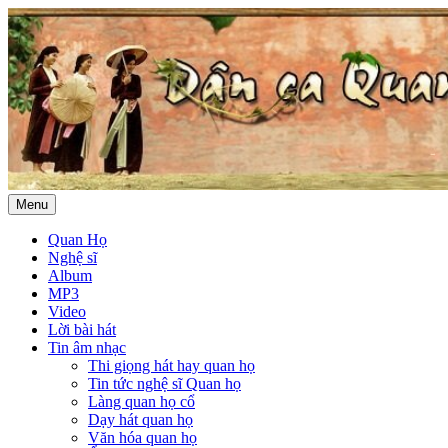
Menu
Quan Họ
Nghệ sĩ
Album
MP3
Video
Lời bài hát
Tin âm nhạc
Thi giọng hát hay quan họ
Tin tức nghệ sĩ Quan họ
Làng quan họ cổ
Dạy hát quan họ
Văn hóa quan họ