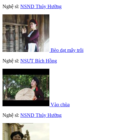
Nghệ sĩ:
NSND Thúy Hường
Bèo dạt mây trôi
Nghệ sĩ:
NSƯT Bích Hồng
Vào chùa
Nghệ sĩ:
NSND Thúy Hường