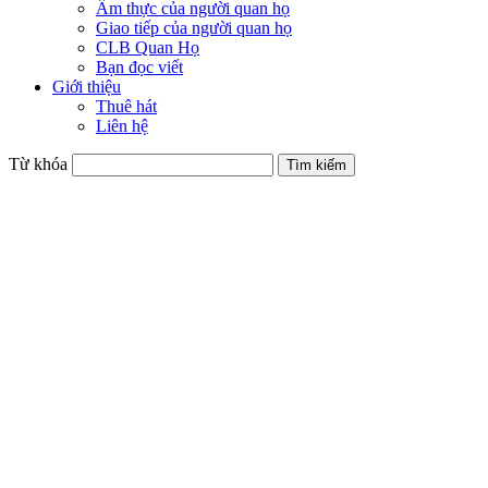
Ẩm thực của người quan họ
Giao tiếp của người quan họ
CLB Quan Họ
Bạn đọc viết
Giới thiệu
Thuê hát
Liên hệ
Từ khóa