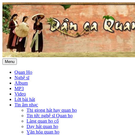
Menu
Quan Họ
Nghệ sĩ
Album
MP3
Video
Lời bài hát
Tin âm nhạc
Thi giọng hát hay quan họ
Tin tức nghệ sĩ Quan họ
Làng quan họ cổ
Dạy hát quan họ
Văn hóa quan họ