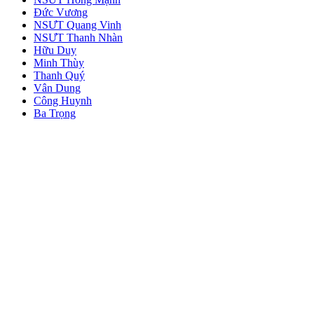
Đức Vương
NSƯT Quang Vinh
NSƯT Thanh Nhàn
Hữu Duy
Minh Thùy
Thanh Quý
Vân Dung
Công Huynh
Ba Trọng