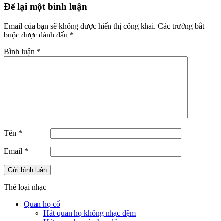
Để lại một bình luận
Email của bạn sẽ không được hiển thị công khai.
Các trường bắt
buộc được đánh dấu
*
Bình luận
*
Tên
*
Email
*
Thế loại nhạc
Quan họ cổ
Hát quan họ không nhạc đệm