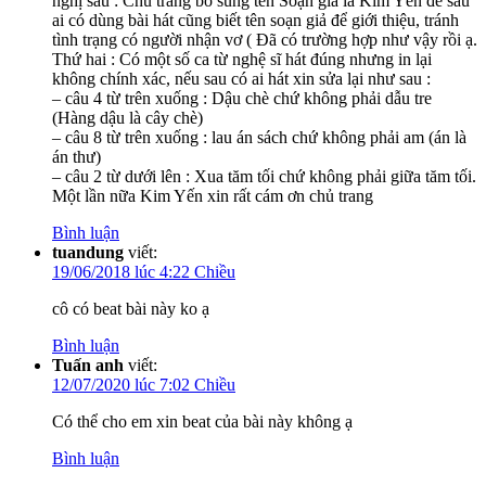
nghị sau : Chủ trang bổ sung tên Soạn giả là Kim Yến đề sau
ai có dùng bài hát cũng biết tên soạn giả để giới thiệu, tránh
tình trạng có người nhận vơ ( Đã có trường hợp như vậy rồi ạ.
Thứ hai : Có một số ca từ nghệ sĩ hát đúng nhưng in lại
không chính xác, nếu sau có ai hát xin sửa lại như sau :
– câu 4 từ trên xuống : Dậu chè chứ không phải dẫu tre
(Hàng dậu là cây chè)
– câu 8 từ trên xuống : lau án sách chứ không phải am (án là
án thư)
– câu 2 từ dưới lên : Xua tăm tối chứ không phải giữa tăm tối.
Một lần nữa Kim Yến xin rất cám ơn chủ trang
Bình luận
tuandung
viết:
19/06/2018 lúc 4:22 Chiều
cô có beat bài này ko ạ
Bình luận
Tuấn anh
viết:
12/07/2020 lúc 7:02 Chiều
Có thể cho em xin beat của bài này không ạ
Bình luận