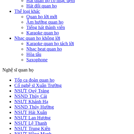
Hát quan họ có nhạc đệm
Hát đối quan họ
Thể loại khác
Quan họ lời mới
Âm hưởng quan họ
Tiếng hát thành viên
Karaoke quan họ
Nhạc quan họ không lời
Karaoke quan họ tách lời
Nhạc beat quan họ
Hòa tấu
Saxophone
Nghệ sĩ quan họ
Tốp ca đoàn quan họ
Cố nghệ sĩ Xuân Trường
NSƯT Quý Tráng
NSND Thúy Cải
NSƯT Khánh Hạ
NSND Thúy Hường
NSƯT Hải Xuân
NSƯT Lan Hương
NSƯT Lệ Thanh
NSƯT Trung Kiên
NSƯT Hồng Mạnh