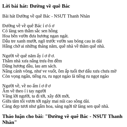
Lời bài hát: Đường về quê Bác
Bài hát Đường về quê Bác - NSƯT Thanh Nhàn
Đường về về quê Bác í ơ ó ơ
Có làng sen thắm sắc sen hồng
Hoa bên vườn đưa hương ngan ngát.
Dẫu tre xanh mướt, ngõ trước vườn sau bóng cau in dài
Hằng chờ ai những tháng năm, quê nhà về thăm quê nhà.
Người về quê năm ấy í ơ ớ ơ.
Thắm nhà xưa nắng trưa êm đềm
Dâng hương dầu, lau am sách.
Nâng cánh võng, như ve vuốt, ôm ấp tuổi thơ dấu xưa chưa mờ
Còn vọng ngân, tiếng ru, ru ngọt ngào là tiếng ru ngọt ngào
Người về, về no ấm í ơ ớ ơ
Ấm về theo í i tay người
Vâng lời người, ta đi tới, xây đời mới,
Giữa tăm tối vươn tới ngày mai núi cao sông dài.
Càng đẹp tươi như gấm hoa, sáng ngời từ làng sen quê nhà.
Thảo luận cho bài:
"Đường về quê Bác - NSƯT Thanh
Nhàn"