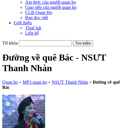
Ẩm thực của người quan họ
Giao tiếp của người quan họ
CLB Quan Họ
Bạn đọc viết
Giới thiệu
Thuê hát
Liên hệ
Từ khóa
Đường về quê Bác - NSƯT
Thanh Nhàn
Quan họ
»
MP3 quan họ
»
NSƯT Thanh Nhàn
»
Đường về quê
Bác