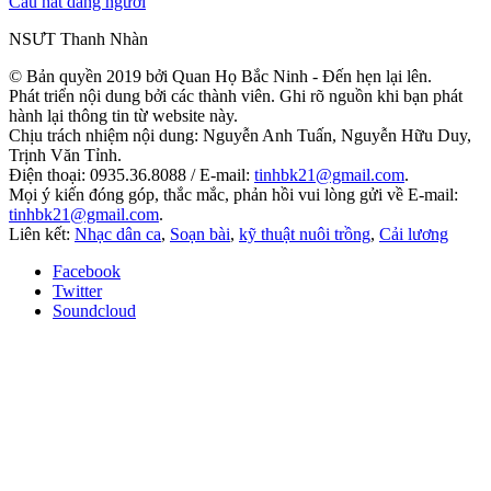
Câu hát dâng người
NSƯT Thanh Nhàn
© Bản quyền 2019 bởi Quan Họ Bắc Ninh - Đến hẹn lại lên.
Phát triển nội dung bởi các thành viên. Ghi rõ nguồn khi bạn phát
hành lại thông tin từ website này.
Chịu trách nhiệm nội dung: Nguyễn Anh Tuấn, Nguyễn Hữu Duy,
Trịnh Văn Tỉnh.
Điện thoại: 0935.36.8088 / E-mail:
tinhbk21@gmail.com
.
Mọi ý kiến đóng góp, thắc mắc, phản hồi vui lòng gửi về E-mail:
tinhbk21@gmail.com
.
Liên kết:
Nhạc dân ca
,
Soạn bài
,
kỹ thuật nuôi trồng
,
Cải lương
Facebook
Twitter
Soundcloud