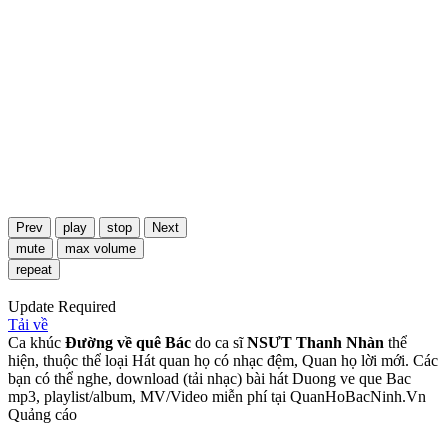
Prev
play
stop
Next
mute
max volume
repeat
Update Required
Tải về
Ca khúc
Đường về quê Bác
do ca sĩ
NSƯT Thanh Nhàn
thể
hiện, thuộc thể loại Hát quan họ có nhạc đệm, Quan họ lời mới. Các
bạn có thể nghe, download (tải nhạc) bài hát Duong ve que Bac
mp3, playlist/album, MV/Video miễn phí tại QuanHoBacNinh.Vn
Quảng cáo