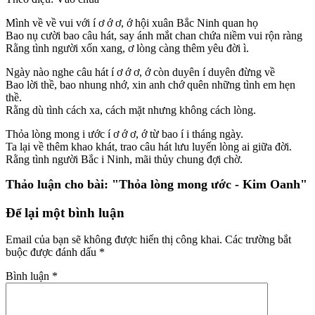
Mình về về vui với í ơ ớ ơ, ớ hội xuân Bắc Ninh quan họ
Bao nụ cười bao câu hát, say ánh mắt chan chứa niềm vui rộn ràng
Rằng tình người xốn xang, ơ lòng càng thêm yêu đời ì.
Ngày nào nghe câu hát í ơ ớ ơ, ớ còn duyên í duyên đừng về
Bao lời thề, bao nhung nhớ, xin anh chớ quên những tình em hẹn
thề.
Rằng dù tình cách xa, cách mặt nhưng không cách lòng.
Thỏa lòng mong i ước í ơ ớ ơ, ớ từ bao í i tháng ngày.
Ta lại về thêm khao khát, trao câu hát lưu luyến lòng ai giữa đời.
Rằng tình người Bắc i Ninh, mãi thủy chung đợi chờ.
Thảo luận cho bài:
"Thỏa lòng mong ước - Kim Oanh"
Để lại một bình luận
Email của bạn sẽ không được hiển thị công khai.
Các trường bắt
buộc được đánh dấu
*
Bình luận
*