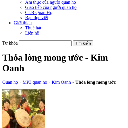
Ẩm thực của người quan họ
Giao tiếp của người quan họ
CLB Quan Họ
Bạn đọc viết
Giới thiệu
Thuê hát
Liên hệ
Từ khóa
Thỏa lòng mong ước - Kim
Oanh
Quan họ
»
MP3 quan họ
»
Kim Oanh
»
Thỏa lòng mong ước