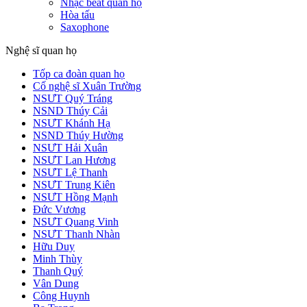
Nhạc beat quan họ
Hòa tấu
Saxophone
Nghệ sĩ quan họ
Tốp ca đoàn quan họ
Cố nghệ sĩ Xuân Trường
NSƯT Quý Tráng
NSND Thúy Cải
NSƯT Khánh Hạ
NSND Thúy Hường
NSƯT Hải Xuân
NSƯT Lan Hương
NSƯT Lệ Thanh
NSƯT Trung Kiên
NSƯT Hồng Mạnh
Đức Vương
NSƯT Quang Vinh
NSƯT Thanh Nhàn
Hữu Duy
Minh Thùy
Thanh Quý
Vân Dung
Công Huynh