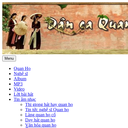
Menu
Quan Họ
Nghệ sĩ
Album
MP3
Video
Lời bài hát
Tin âm nhạc
Thi giọng hát hay quan họ
Tin tức nghệ sĩ Quan họ
Làng quan họ cổ
Dạy hát quan họ
Văn hóa quan họ