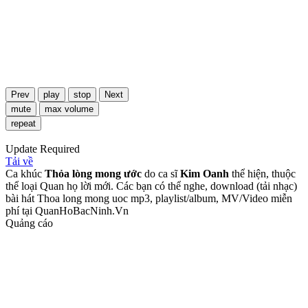
Prev
play
stop
Next
mute
max volume
repeat
Update Required
Tải về
Ca khúc
Thỏa lòng mong ước
do ca sĩ
Kim Oanh
thể hiện, thuộc
thể loại Quan họ lời mới. Các bạn có thể nghe, download (tải nhạc)
bài hát Thoa long mong uoc mp3, playlist/album, MV/Video miễn
phí tại QuanHoBacNinh.Vn
Quảng cáo