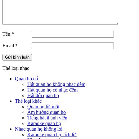
Tên
*
Email
*
Thế loại nhạc
Quan họ cổ
Hát quan họ không nhạc đệm
Hát quan họ có nhạc đệm
Hát đối quan họ
Thể loại khác
Quan họ lời mới
Âm hưởng quan họ
Tiếng hát thành viên
Karaoke quan họ
Nhạc quan họ không lời
Karaoke quan họ tách lời