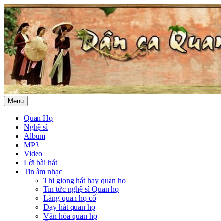
Menu
Quan Họ
Nghệ sĩ
Album
MP3
Video
Lời bài hát
Tin âm nhạc
Thi giọng hát hay quan họ
Tin tức nghệ sĩ Quan họ
Làng quan họ cổ
Dạy hát quan họ
Văn hóa quan họ