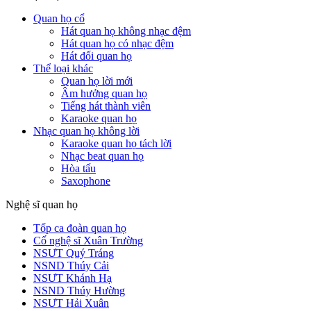
Quan họ cổ
Hát quan họ không nhạc đệm
Hát quan họ có nhạc đệm
Hát đối quan họ
Thể loại khác
Quan họ lời mới
Âm hưởng quan họ
Tiếng hát thành viên
Karaoke quan họ
Nhạc quan họ không lời
Karaoke quan họ tách lời
Nhạc beat quan họ
Hòa tấu
Saxophone
Nghệ sĩ quan họ
Tốp ca đoàn quan họ
Cố nghệ sĩ Xuân Trường
NSƯT Quý Tráng
NSND Thúy Cải
NSƯT Khánh Hạ
NSND Thúy Hường
NSƯT Hải Xuân