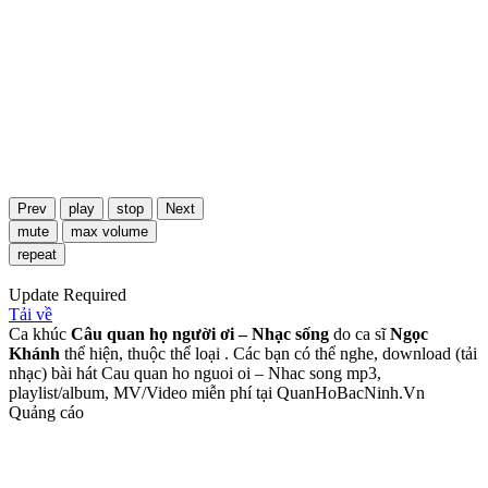
Prev
play
stop
Next
mute
max volume
repeat
Update Required
Tải về
Ca khúc
Câu quan họ người ơi – Nhạc sống
do ca sĩ
Ngọc
Khánh
thể hiện, thuộc thể loại . Các bạn có thể nghe, download (tải
nhạc) bài hát Cau quan ho nguoi oi – Nhac song mp3,
playlist/album, MV/Video miễn phí tại QuanHoBacNinh.Vn
Quảng cáo