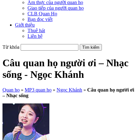
Ẩm thực của người quan họ
Giao tiếp của người quan họ
CLB Quan Họ
Bạn đọc viết
Giới thiệu
Thuê hát
Liên hệ
Từ khóa
Câu quan họ người ơi – Nhạc
sống - Ngọc Khánh
Quan họ
»
MP3 quan họ
»
Ngọc Khánh
»
Câu quan họ người ơi
– Nhạc sống