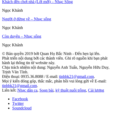
Khách đến chơi nhà (Lời mới) – Nhạc Sống
Ngọc Khánh
Người ở đừng về – Nhạc sống
Ngọc Khánh
Còn duyên – Nhạc sống
Ngọc Khánh
© Bản quyền 2019 bởi Quan Họ Bắc Ninh - Đến hẹn lại lên.
Phát triển nội dung bởi các thành viên. Ghi rõ nguồn khi bạn phát
hành lại thông tin từ website này.
Chịu trách nhiệm nội dung: Nguyễn Anh Tuấn, Nguyễn Hữu Duy,
Trịnh Văn Tỉnh.
Điện thoại: 0935.36.8088 / E-mail:
tinhbk21@gmail.com
.
Mọi ý kiến đóng góp, thắc mắc, phản hồi vui lòng gửi về E-mail:
tinhbk21@gmail.com
.
Liên kết:
Nhạc dân ca
,
Soạn bài
,
kỹ thuật nuôi trồng
,
Cải lương
Facebook
Twitter
Soundcloud