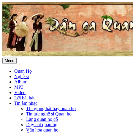
Menu
Quan Họ
Nghệ sĩ
Album
MP3
Video
Lời bài hát
Tin âm nhạc
Thi giọng hát hay quan họ
Tin tức nghệ sĩ Quan họ
Làng quan họ cổ
Dạy hát quan họ
Văn hóa quan họ