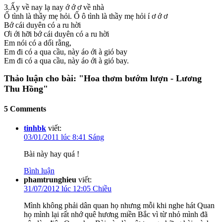
3.Ấy về nay lạ nay ớ ớ ơ về nhà
Ố tình là thầy mẹ hỏi. Ố ô tình là thầy mẹ hỏi í ơ ớ ơ
Bớ cái duyên có a ru hời
Ơi ới hỡi bớ cái duyên có a ru hời
Em nói có a dối rằng,
Em đi có a qua cầu, này áo ới à gió bay
Em đi có a qua cầu, này áo ới à gió bay.
Thảo luận cho bài:
"Hoa thơm bướm lượn - Lương
Thu Hồng"
5 Comments
tinhbk
viết:
03/01/2011 lúc 8:41 Sáng
Bài này hay quá !
Bình luận
phamtrunghieu
viết:
31/07/2012 lúc 12:05 Chiều
Mình không phải dân quan họ nhưng mỗi khi nghe hát Quan
họ mình lại rất nhớ quê hương miền Bắc vì từ nhỏ mình đã