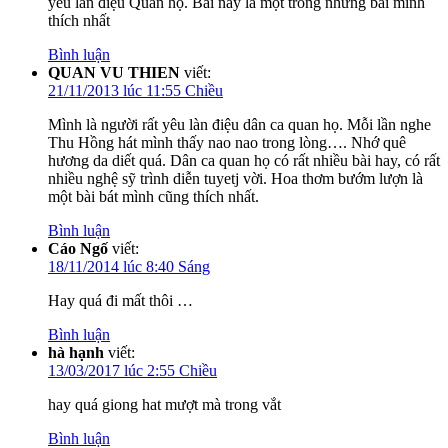
yêu làn điệu Quan họ. Bài này là một trong những bài mình
thích nhất
Bình luận
QUAN VU THIEN
viết:
21/11/2013 lúc 11:55 Chiều
Mình là người rất yêu làn điệu dân ca quan họ. Mỗi lần nghe
Thu Hồng hát mình thấy nao nao trong lòng…. Nhớ quê
hương da diết quá. Dân ca quan họ có rất nhiều bài hay, có rất
nhiều nghệ sỹ trình diễn tuyetj vời. Hoa thơm bướm lượn là
một bài bát mình cũng thích nhất.
Bình luận
Cáo Ngố
viết:
18/11/2014 lúc 8:40 Sáng
Hay quá đi mất thôi …
Bình luận
hà hạnh
viết:
13/03/2017 lúc 2:55 Chiều
hay quá giong hat mượt mà trong vắt
Bình luận