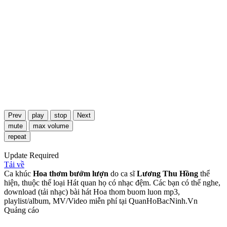
Prev
play
stop
Next
mute
max volume
repeat
Update Required
Tải về
Ca khúc
Hoa thơm bướm lượn
do ca sĩ
Lương Thu Hồng
thể
hiện, thuộc thể loại Hát quan họ có nhạc đệm. Các bạn có thể nghe,
download (tải nhạc) bài hát Hoa thom buom luon mp3,
playlist/album, MV/Video miễn phí tại QuanHoBacNinh.Vn
Quảng cáo