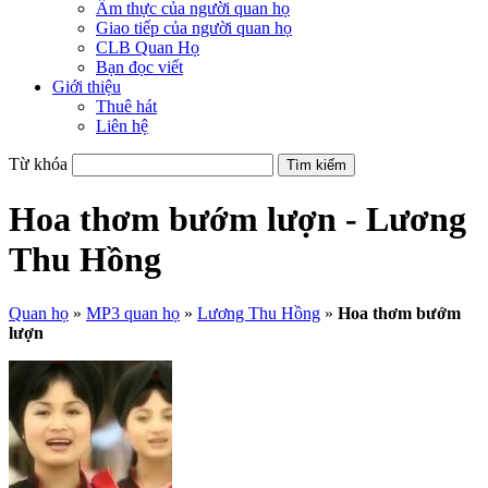
Ẩm thực của người quan họ
Giao tiếp của người quan họ
CLB Quan Họ
Bạn đọc viết
Giới thiệu
Thuê hát
Liên hệ
Từ khóa
Hoa thơm bướm lượn - Lương
Thu Hồng
Quan họ
»
MP3 quan họ
»
Lương Thu Hồng
»
Hoa thơm bướm
lượn