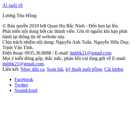
Ai xuôi về
Lương Thu Hồng
© Bản quyền 2019 bởi Quan Họ Bắc Ninh - Đến hẹn lại lên.
Phát triển nội dung bởi các thành viên. Ghi rõ nguồn khi bạn phát
hành lại thông tin từ website này.
Chịu trách nhiệm nội dung: Nguyễn Anh Tuấn, Nguyễn Hữu Duy,
Trịnh Văn Tỉnh.
Điện thoại: 0935.36.8088 / E-mail:
tinhbk21@gmail.com
.
Mọi ý kiến đóng góp, thắc mắc, phản hồi vui lòng gửi về E-mail:
tinhbk21@gmail.com
.
Liên kết:
Nhạc dân ca
,
Soạn bài
,
kỹ thuật nuôi trồng
,
Cải lương
Facebook
Twitter
Soundcloud