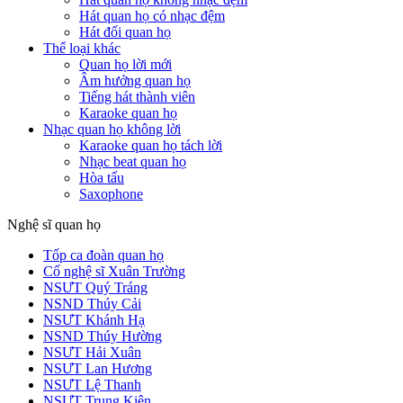
Hát quan họ có nhạc đệm
Hát đối quan họ
Thể loại khác
Quan họ lời mới
Âm hưởng quan họ
Tiếng hát thành viên
Karaoke quan họ
Nhạc quan họ không lời
Karaoke quan họ tách lời
Nhạc beat quan họ
Hòa tấu
Saxophone
Nghệ sĩ quan họ
Tốp ca đoàn quan họ
Cố nghệ sĩ Xuân Trường
NSƯT Quý Tráng
NSND Thúy Cải
NSƯT Khánh Hạ
NSND Thúy Hường
NSƯT Hải Xuân
NSƯT Lan Hương
NSƯT Lệ Thanh
NSƯT Trung Kiên