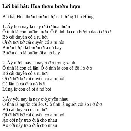
Lời bài hát: Hoa thơm bướm lượn
Bài hát Hoa thơm bướm lượn - Lương Thu Hồng
1. Ấy hoa nay lạ nay ơ ớ ơ hoa thơm
Ố tình là con bướm lượn. Ố ô tình là con bướm dạo í ơ ớ ơ
Bớ cái duyên có a ru hời
Ơi ới hỡi bớ cái duyên có a ru hời
Bướm lượn là bướm ới a nó bay
Bướm dạo là bướm ới a nó bay
2. Ấy nước nay lạ nay ơ ớ ơ trong xanh
Ố tình là con cá lặn. Ố ô tình là con cá lội í ơ ớ ơ
Bớ cái duyên có a ru hời
Ơi ới hỡi bớ cái duyên có a ru hời
Cá lặn là cá ới à nó bơi
Lững lờ con cá ới à nó bơi
3.Ấy yêu nay lạ nay ơ ớ ơ yêu nhau
Ố tình là người cởi áo, Ố ô tình là người cởi áo í ớ ớ ơ
Bớ cái duyên có a ru hời
Ơi ới hỡi bớ cái duyên có a ru hời
Áo cởi này trao ới à cho nhau
Áo cởi này trao ới à cho nhau