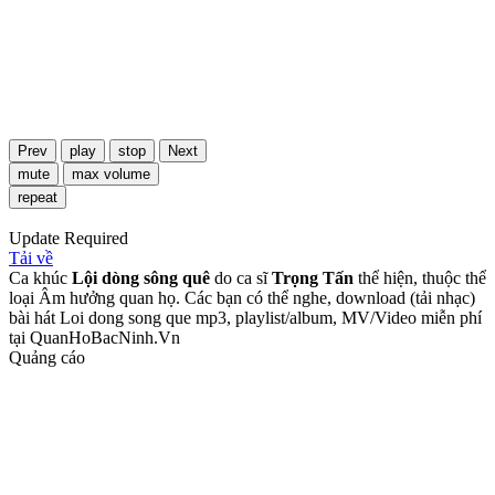
Prev
play
stop
Next
mute
max volume
repeat
Update Required
Tải về
Ca khúc
Lội dòng sông quê
do ca sĩ
Trọng Tấn
thể hiện, thuộc thể
loại Âm hưởng quan họ. Các bạn có thể nghe, download (tải nhạc)
bài hát Loi dong song que mp3, playlist/album, MV/Video miễn phí
tại QuanHoBacNinh.Vn
Quảng cáo