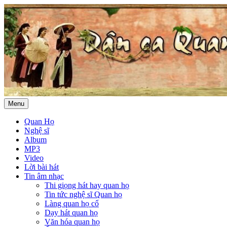
Menu
Quan Họ
Nghệ sĩ
Album
MP3
Video
Lời bài hát
Tin âm nhạc
Thi giọng hát hay quan họ
Tin tức nghệ sĩ Quan họ
Làng quan họ cổ
Dạy hát quan họ
Văn hóa quan họ