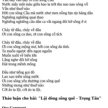
Nước mây một màu giữa bao la trời thu nao nao sóng vỗ
Vẫn như thuở nào
Hỡi con sông Cầu mà nước như men nồng bịn rịn hàng dâu
Nghiêng nghiêng quai thao
Nghiêng nghiêng câu dân ca vắt ngang đôi bờ sông ớ ơ.
Chảy từ đâu, chảy về đâu
Ơi con sông ca dao, ơi con sông cổ tích
Chảy từ đâu, chảy về đâu
Ơi con sông mộng mơ, hỡi con sông đa tình.
Ta muốn ngược đến ngọn nguồn
Muốn xuôi về biển lớn
Lắng nghe đôi bờ sông
Hát trong mênh mông
Đâu như tiếng gọi đò
Lao xao triền sông nước
Ơi con sông yêu thương con sông quê
Những mong như thuở nào
Cởi áo ta lội, cởi áo ta lội.
Thảo luận cho bài:
"Lội dòng sông quê - Trọng Tấn"
One Comment