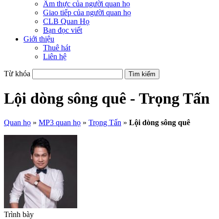
Ẩm thực của người quan họ
Giao tiếp của người quan họ
CLB Quan Họ
Bạn đọc viết
Giới thiệu
Thuê hát
Liên hệ
Từ khóa
Lội dòng sông quê - Trọng Tấn
Quan họ
»
MP3 quan họ
»
Trọng Tấn
»
Lội dòng sông quê
Trình bày