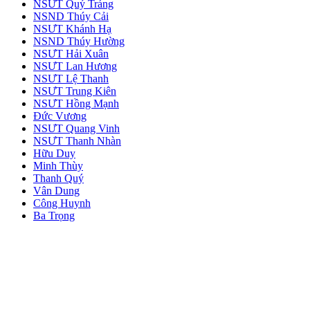
NSƯT Quý Tráng
NSND Thúy Cải
NSƯT Khánh Hạ
NSND Thúy Hường
NSƯT Hải Xuân
NSƯT Lan Hương
NSƯT Lệ Thanh
NSƯT Trung Kiên
NSƯT Hồng Mạnh
Đức Vương
NSƯT Quang Vinh
NSƯT Thanh Nhàn
Hữu Duy
Minh Thùy
Thanh Quý
Vân Dung
Công Huynh
Ba Trọng