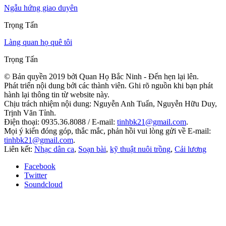
Ngẫu hứng giao duyên
Trọng Tấn
Làng quan họ quê tôi
Trọng Tấn
© Bản quyền 2019 bởi Quan Họ Bắc Ninh - Đến hẹn lại lên.
Phát triển nội dung bởi các thành viên. Ghi rõ nguồn khi bạn phát
hành lại thông tin từ website này.
Chịu trách nhiệm nội dung: Nguyễn Anh Tuấn, Nguyễn Hữu Duy,
Trịnh Văn Tỉnh.
Điện thoại: 0935.36.8088 / E-mail:
tinhbk21@gmail.com
.
Mọi ý kiến đóng góp, thắc mắc, phản hồi vui lòng gửi về E-mail:
tinhbk21@gmail.com
.
Liên kết:
Nhạc dân ca
,
Soạn bài
,
kỹ thuật nuôi trồng
,
Cải lương
Facebook
Twitter
Soundcloud