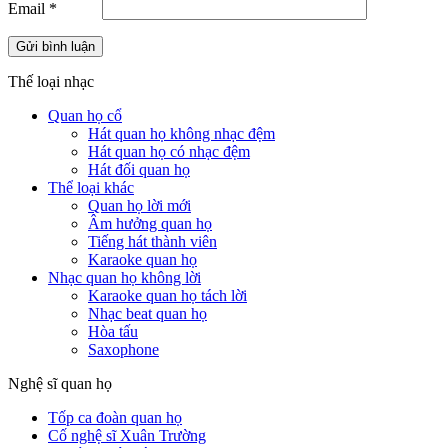
Email
*
Thế loại nhạc
Quan họ cổ
Hát quan họ không nhạc đệm
Hát quan họ có nhạc đệm
Hát đối quan họ
Thể loại khác
Quan họ lời mới
Âm hưởng quan họ
Tiếng hát thành viên
Karaoke quan họ
Nhạc quan họ không lời
Karaoke quan họ tách lời
Nhạc beat quan họ
Hòa tấu
Saxophone
Nghệ sĩ quan họ
Tốp ca đoàn quan họ
Cố nghệ sĩ Xuân Trường