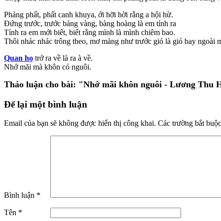
Phảng phất, phất canh khuya, ới hỡi hời rằng a hội hừ.
Đứng trước, trước bảng vàng, bàng hoàng là em tỉnh ra
Tỉnh ra em mới biết, biết rằng mình là mình chiêm bao.
Thôi nhác nhác trông theo, mơ màng như trước gió là gió bay ngoài 
Quan họ
trở ra về là ra à về.
Nhớ mãi mà khôn có nguôi.
Thảo luận cho bài:
"Nhớ mãi khôn nguôi - Lương Thu 
Để lại một bình luận
Email của bạn sẽ không được hiển thị công khai.
Các trường bắt buộ
Bình luận
*
Tên
*