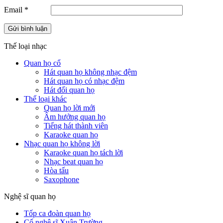
Email
*
Thế loại nhạc
Quan họ cổ
Hát quan họ không nhạc đệm
Hát quan họ có nhạc đệm
Hát đối quan họ
Thể loại khác
Quan họ lời mới
Âm hưởng quan họ
Tiếng hát thành viên
Karaoke quan họ
Nhạc quan họ không lời
Karaoke quan họ tách lời
Nhạc beat quan họ
Hòa tấu
Saxophone
Nghệ sĩ quan họ
Tốp ca đoàn quan họ
Cố nghệ sĩ Xuân Trường