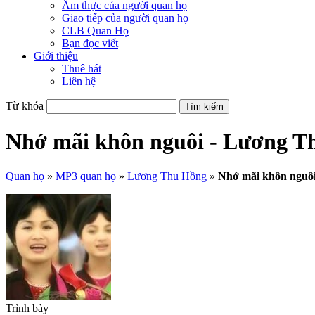
Ẩm thực của người quan họ
Giao tiếp của người quan họ
CLB Quan Họ
Bạn đọc viết
Giới thiệu
Thuê hát
Liên hệ
Từ khóa
Nhớ mãi khôn nguôi - Lương T
Quan họ
»
MP3 quan họ
»
Lương Thu Hồng
»
Nhớ mãi khôn nguô
Trình bày