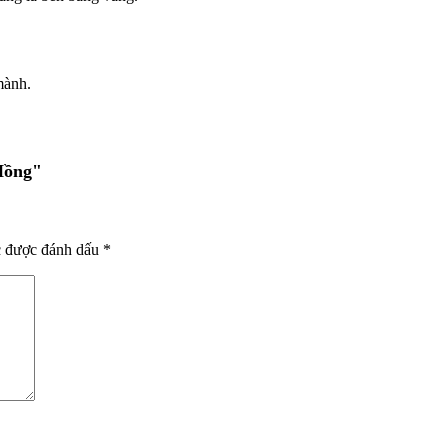
mành.
Hồng"
c được đánh dấu
*