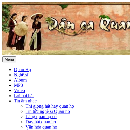
Menu
Quan Họ
Nghệ sĩ
Album
MP3
Video
Lời bài hát
Tin âm nhạc
Thi giọng hát hay quan họ
Tin tức nghệ sĩ Quan họ
Làng quan họ cổ
Dạy hát quan họ
Văn hóa quan họ