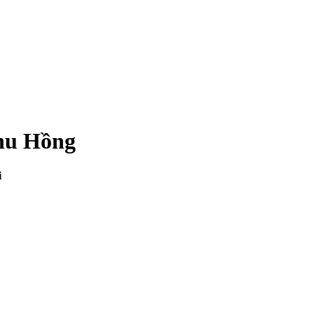
hu Hồng
i