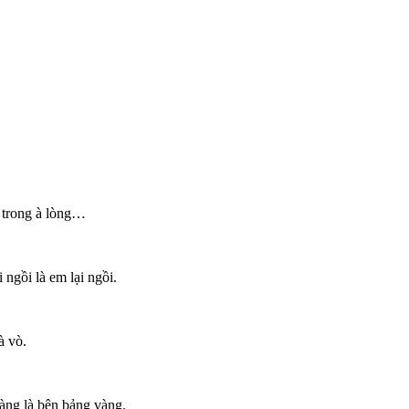
à trong à lòng…
ngồi là em lại ngồi.
à vò.
àng là bên bảng vàng.