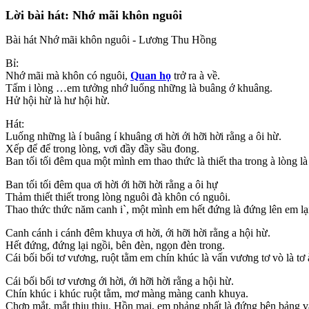
Lời bài hát: Nhớ mãi khôn nguôi
Bài hát Nhớ mãi khôn nguôi - Lương Thu Hồng
Bỉ:
Nhớ mãi mà khôn có nguôi,
Quan họ
trở ra à về.
Tấm i lòng …em tưởng nhớ luống những là buâng ớ khuâng.
Hử hội hừ là hư hội hừ.
Hát:
Luống những là í buâng í khuâng ơi hời ới hỡi hời rằng a ôi hừ.
Xếp để để trong lòng, vơi đầy đầy sầu đong.
Ban tối tối đêm qua một mình em thao thức là thiết tha trong à lòng l
Ban tối tối đêm qua ơi hời ới hỡi hời rằng a ôi hự
Thảm thiết thiết trong lòng nguôi đà khôn có nguôi.
Thao thức thức năm canh i`, một mình em hết đứng là đứng lên em lại 
Canh cánh i cánh đêm khuya ơi hời, ới hỡi hời rằng a hội hừ.
Hết đứng, đứng lại ngồi, bên đèn, ngọn đèn trong.
Cái bối bối tơ vương, ruột tằm em chín khúc là vấn vương tơ vò là tơ 
Cái bối bối tơ vương ới hời, ới hỡi hời rằng a hội hừ.
Chín khúc i khúc ruột tằm, mơ màng màng canh khuya.
Chợp mắt, mắt thiu thiu. Hồn mai, em phảng phất là đứng bên bảng v