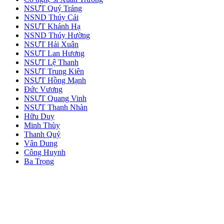
NSƯT Quý Tráng
NSND Thúy Cải
NSƯT Khánh Hạ
NSND Thúy Hường
NSƯT Hải Xuân
NSƯT Lan Hương
NSƯT Lệ Thanh
NSƯT Trung Kiên
NSƯT Hồng Mạnh
Đức Vương
NSƯT Quang Vinh
NSƯT Thanh Nhàn
Hữu Duy
Minh Thùy
Thanh Quý
Vân Dung
Công Huynh
Ba Trọng