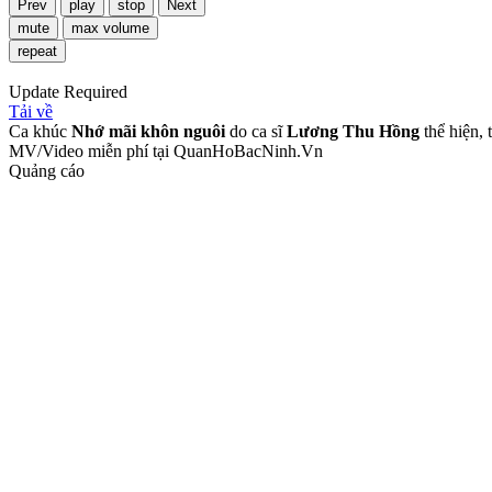
Prev
play
stop
Next
mute
max volume
repeat
Update Required
Tải về
Ca khúc
Nhớ mãi khôn nguôi
do ca sĩ
Lương Thu Hồng
thể hiện, 
MV/Video miễn phí tại QuanHoBacNinh.Vn
Quảng cáo