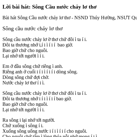
Lời bài hát: Sông Cầu nước chảy lơ thơ
Bài hát Sông Cầu nước chảy lơ thơ - NSND Thúy Hường, NSƯT Q
Sông cầu nước chảy lơ thơ
Sông cầu nước chảy lơ ờ thơ chứ đôi ì ta í i.
Đôi ta thương nhớ i,í i ì í i í bao giờ.
Bao giờ chứ cho nguôi.
Lại nhớ tới người ì í i.
Em ớ đầu sông chứ riêng ì anh.
Riêng anh ở cuối i í i ì í i í i dòng sông.
Dòng sông chứ đợi chờ.
Nước chảy lơ thơ í i ì.
Sông cầu nước chảy lơ ờ thơ chứ đôi ì ta í i.
Đôi ta thương nhớ i í i ì í i í bao giờ.
Bao giờ chứ cho nguôi.
Lại nhớ tới người ì í i.
Ra sông i lại nhớ tới người.
Chứ xuống ì sông í i.
Xuống sông uống nước i í i ì í i í cho nguôi.
Cho nguôi chứ tấm ì lòng thỏa nỗi nhớ mong í i ì.