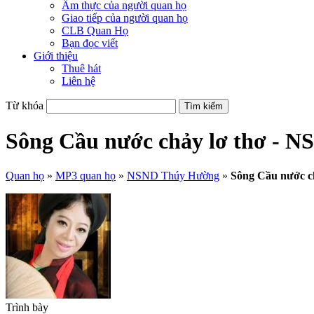
Ẩm thực của người quan họ
Giao tiếp của người quan họ
CLB Quan Họ
Bạn đọc viết
Giới thiệu
Thuê hát
Liên hệ
Từ khóa
Sông Cầu nước chảy lơ thơ -
Quan họ
»
MP3 quan họ
»
NSND Thúy Hường
»
Sông Cầu nước c
Trình bày