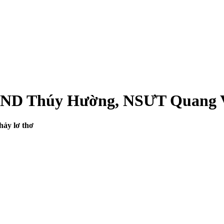
 NSND Thúy Hường, NSƯT Quang 
hảy lơ thơ