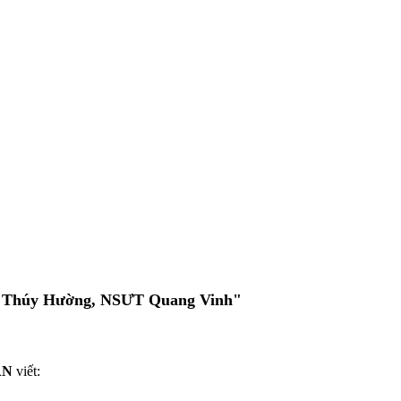
D Thúy Hường, NSƯT Quang Vinh"
AN
viết: