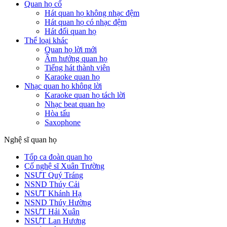
Quan họ cổ
Hát quan họ không nhạc đệm
Hát quan họ có nhạc đệm
Hát đối quan họ
Thể loại khác
Quan họ lời mới
Âm hưởng quan họ
Tiếng hát thành viên
Karaoke quan họ
Nhạc quan họ không lời
Karaoke quan họ tách lời
Nhạc beat quan họ
Hòa tấu
Saxophone
Nghệ sĩ quan họ
Tốp ca đoàn quan họ
Cố nghệ sĩ Xuân Trường
NSƯT Quý Tráng
NSND Thúy Cải
NSƯT Khánh Hạ
NSND Thúy Hường
NSƯT Hải Xuân
NSƯT Lan Hương