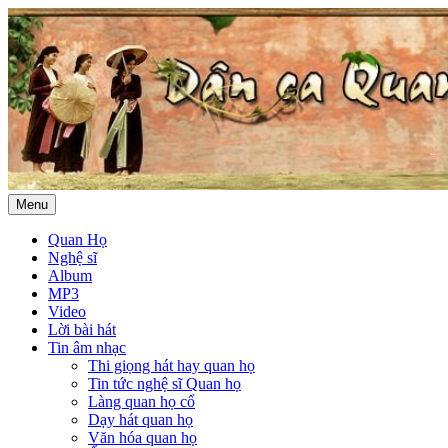
Menu
Quan Họ
Nghệ sĩ
Album
MP3
Video
Lời bài hát
Tin âm nhạc
Thi giọng hát hay quan họ
Tin tức nghệ sĩ Quan họ
Làng quan họ cổ
Dạy hát quan họ
Văn hóa quan họ