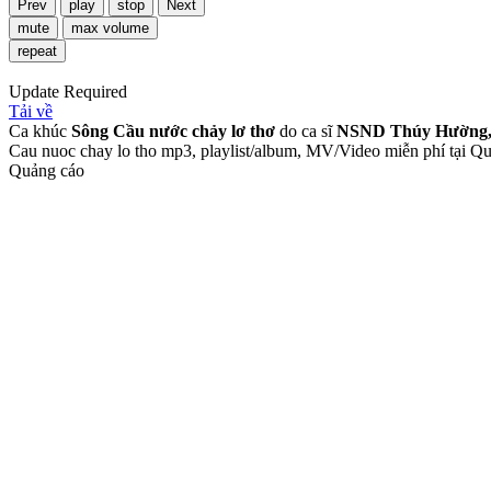
Prev
play
stop
Next
mute
max volume
repeat
Update Required
Tải về
Ca khúc
Sông Cầu nước chảy lơ thơ
do ca sĩ
NSND Thúy Hường,
Cau nuoc chay lo tho mp3, playlist/album, MV/Video miễn phí tại
Quảng cáo