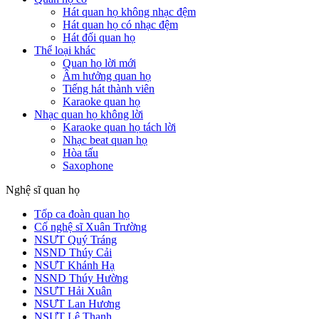
Hát quan họ không nhạc đệm
Hát quan họ có nhạc đệm
Hát đối quan họ
Thể loại khác
Quan họ lời mới
Âm hưởng quan họ
Tiếng hát thành viên
Karaoke quan họ
Nhạc quan họ không lời
Karaoke quan họ tách lời
Nhạc beat quan họ
Hòa tấu
Saxophone
Nghệ sĩ quan họ
Tốp ca đoàn quan họ
Cố nghệ sĩ Xuân Trường
NSƯT Quý Tráng
NSND Thúy Cải
NSƯT Khánh Hạ
NSND Thúy Hường
NSƯT Hải Xuân
NSƯT Lan Hương
NSƯT Lệ Thanh