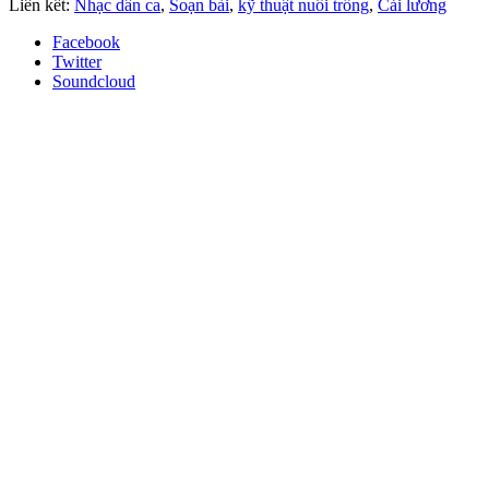
Liên kết:
Nhạc dân ca
,
Soạn bài
,
kỹ thuật nuôi trồng
,
Cải lương
Facebook
Twitter
Soundcloud