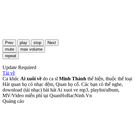
Prev
play
stop
Next
mute
max volume
repeat
Update Required
Tải về
Ca khúc
Ai xuôi về
do ca sĩ
Minh Thành
thể hiện, thuộc thể loại
Hát quan họ có nhạc đệm, Quan họ cổ. Các bạn có thể nghe,
download (tải nhạc) bài hát Ai xuoi ve mp3, playlist/album,
MV/Video miễn phí tại QuanHoBacNinh.Vn
Quảng cáo