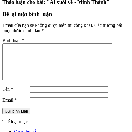
Thảo luận cho bài:
"Ai xuôi về - Minh Thành"
Để lại một bình luận
Email của bạn sẽ không được hiển thị công khai.
Các trường bắt
buộc được đánh dấu
*
Bình luận
*
Tên
*
Email
*
Thế loại nhạc
Quan họ cổ