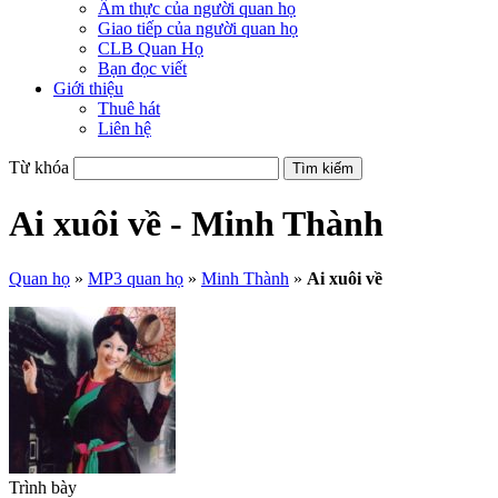
Ẩm thực của người quan họ
Giao tiếp của người quan họ
CLB Quan Họ
Bạn đọc viết
Giới thiệu
Thuê hát
Liên hệ
Từ khóa
Ai xuôi về - Minh Thành
Quan họ
»
MP3 quan họ
»
Minh Thành
»
Ai xuôi về
Trình bày