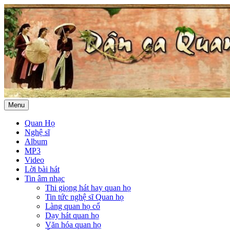
Menu
Quan Họ
Nghệ sĩ
Album
MP3
Video
Lời bài hát
Tin âm nhạc
Thi giọng hát hay quan họ
Tin tức nghệ sĩ Quan họ
Làng quan họ cổ
Dạy hát quan họ
Văn hóa quan họ