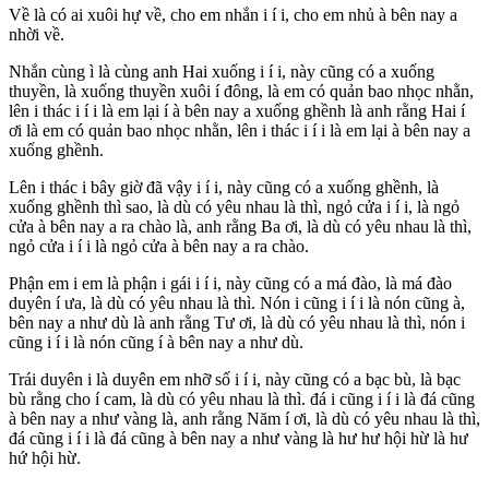
Về là có ai xuôi hự về, cho em nhắn i í i, cho em nhủ à bên nay a
nhời về.
Nhắn cùng ì là cùng anh Hai xuống i í i, này cũng có a xuống
thuyền, là xuống thuyền xuôi í đông, là em có quản bao nhọc nhằn,
lên i thác i í i là em lại í à bên nay a xuống ghềnh là anh rằng Hai í
ơi là em có quản bao nhọc nhằn, lên i thác i í i là em lại à bên nay a
xuống ghềnh.
Lên i thác i bây giờ đã vậy i í i, này cũng có a xuống ghềnh, là
xuống ghềnh thì sao, là dù có yêu nhau là thì, ngỏ cửa i í i, là ngỏ
cửa à bên nay a ra chào là, anh rằng Ba ơi, là dù có yêu nhau là thì,
ngỏ cửa i í i là ngỏ cửa à bên nay a ra chào.
Phận em i em là phận i gái i í i, này cũng có a má đào, là má đào
duyên í ưa, là dù có yêu nhau là thì. Nón i cũng i í i là nón cũng à,
bên nay a như dù là anh rằng Tư ơi, là dù có yêu nhau là thì, nón i
cũng i í i là nón cũng í à bên nay a như dù.
Trái duyên i là duyên em nhỡ số i í i, này cũng có a bạc bù, là bạc
bù rằng cho í cam, là dù có yêu nhau là thì. đá i cũng i í i là đá cũng
à bên nay a như vàng là, anh rằng Năm í ơi, là dù có yêu nhau là thì,
đá cũng i í i là đá cũng à bên nay a như vàng là hư hư hội hừ là hư
hứ hội hừ.