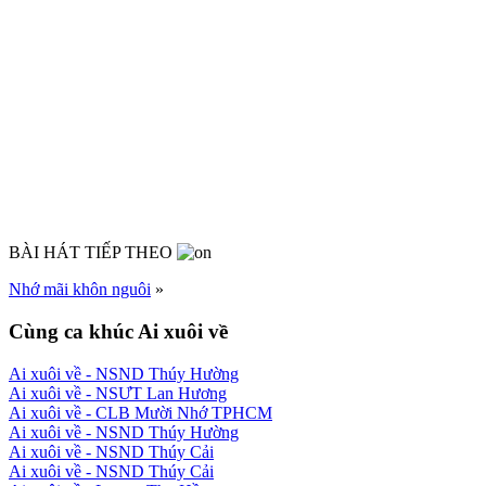
BÀI HÁT TIẾP THEO
Nhớ mãi khôn nguôi
»
Cùng ca khúc Ai xuôi về
Ai xuôi về
- NSND Thúy Hường
Ai xuôi về
- NSƯT Lan Hương
Ai xuôi về
- CLB Mười Nhớ TPHCM
Ai xuôi về
- NSND Thúy Hường
Ai xuôi về
- NSND Thúy Cải
Ai xuôi về
- NSND Thúy Cải