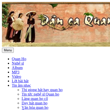
Menu
Quan Họ
Nghệ sĩ
Album
MP3
Video
Lời bài hát
Tin âm nhạc
Thi giọng hát hay quan họ
Tin tức nghệ sĩ Quan họ
Làng quan họ cổ
Dạy hát quan họ
Văn hóa quan họ