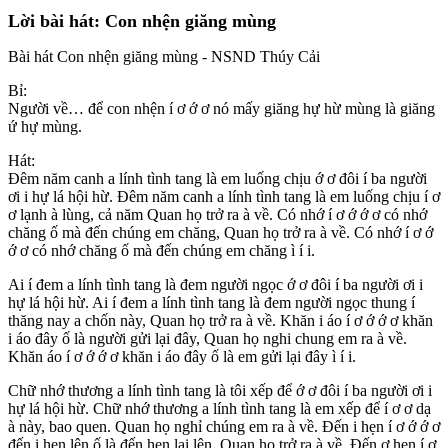
Lời bài hát: Con nhện giăng mùng
Bài hát Con nhện giăng mùng - NSND Thúy Cải
Bỉ:
Người về… để con nhện í ơ ớ ơ nó mấy giăng hự hừ mùng là giăng
ứ hự mùng.
Hát:
Đêm năm canh a lính tình tang là em luống chịu ớ ơ đôi í ba người
ơi i hự lá hội hừ. Đêm năm canh a lính tình tang là em luống chịu í ơ
ơ lạnh à lùng, cả năm Quan họ trở ra à về. Có nhớ í ơ ớ ớ ơ có nhớ
chăng ố mà đến chúng em chăng, Quan họ trở ra à về. Có nhớ í ơ ớ
ớ ơ có nhớ chăng ố mà đến chúng em chăng ì í i.
Ai í đem a lính tình tang là đem người ngọc ớ ơ đôi í ba người ơi i
hự lá hội hừ. Ai í đem a lính tình tang là đem người ngọc thung í
thăng nay a chốn này, Quan họ trở ra à về. Khăn i áo í ơ ớ ớ ơ khăn
i áo đây ố là người gửi lại đây, Quan họ nghi chung em ra à về.
Khăn áo í ơ ớ ớ ơ khăn i áo đây ố là em gửi lại đây ì í i.
Chữ nhớ thương a lính tình tang là tôi xếp để ớ ơ đôi í ba người ơi i
hự lá hội hừ. Chữ nhớ thương a lính tình tang là em xếp để í ơ ơ dạ
à này, bao quen. Quan họ nghỉ chúng em ra à về. Đến i hẹn í ơ ớ ớ ơ
đến i hẹn lên ố là đến hẹn lại lên, Quan họ trở ra à về. Đến ơ hẹn í ơ