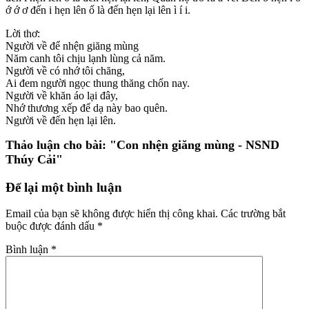
ớ ớ ơ đến i hẹn lên ố là đến hẹn lại lên ì í i.
Lời thơ:
Người về để nhện giăng mùng
Năm canh tôi chịu lạnh lùng cả năm.
Người về có nhớ tôi chăng,
Ai đem người ngọc thung thăng chốn nay.
Người về khăn áo lại đây,
Nhớ thương xếp để dạ này bao quên.
Người về đến hẹn lại lên.
Thảo luận cho bài:
"Con nhện giăng mùng - NSND
Thúy Cải"
Để lại một bình luận
Email của bạn sẽ không được hiển thị công khai.
Các trường bắt
buộc được đánh dấu
*
Bình luận
*