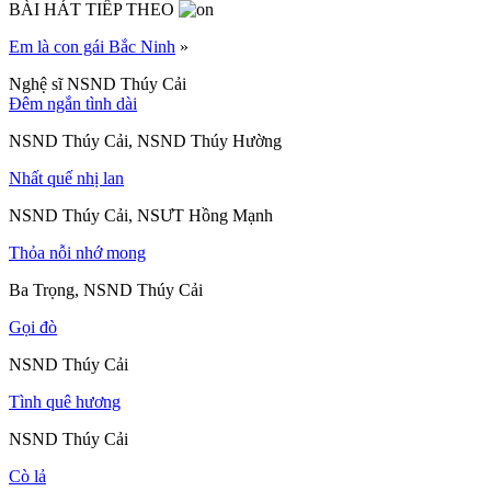
BÀI HÁT TIẾP THEO
Em là con gái Bắc Ninh
»
Nghệ sĩ NSND Thúy Cải
Đêm ngắn tình dài
NSND Thúy Cải, NSND Thúy Hường
Nhất quế nhị lan
NSND Thúy Cải, NSƯT Hồng Mạnh
Thỏa nỗi nhớ mong
Ba Trọng, NSND Thúy Cải
Gọi đò
NSND Thúy Cải
Tình quê hương
NSND Thúy Cải
Cò lả