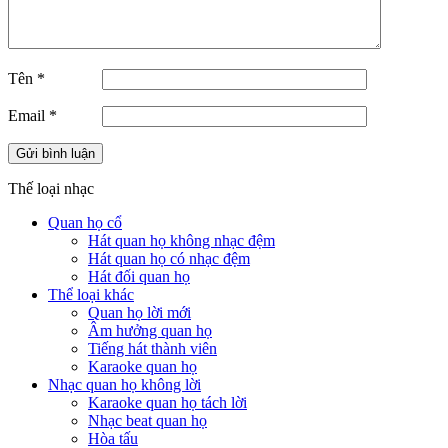
Tên
*
Email
*
Thế loại nhạc
Quan họ cổ
Hát quan họ không nhạc đệm
Hát quan họ có nhạc đệm
Hát đối quan họ
Thể loại khác
Quan họ lời mới
Âm hưởng quan họ
Tiếng hát thành viên
Karaoke quan họ
Nhạc quan họ không lời
Karaoke quan họ tách lời
Nhạc beat quan họ
Hòa tấu