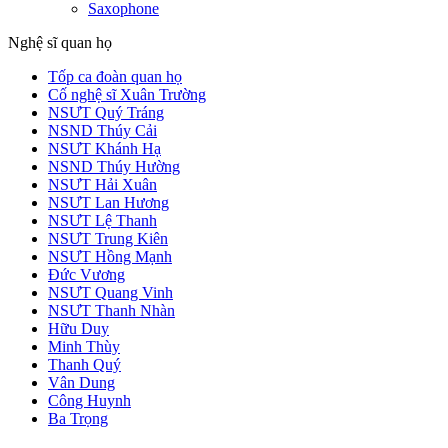
Saxophone
Nghệ sĩ quan họ
Tốp ca đoàn quan họ
Cố nghệ sĩ Xuân Trường
NSƯT Quý Tráng
NSND Thúy Cải
NSƯT Khánh Hạ
NSND Thúy Hường
NSƯT Hải Xuân
NSƯT Lan Hương
NSƯT Lệ Thanh
NSƯT Trung Kiên
NSƯT Hồng Mạnh
Đức Vương
NSƯT Quang Vinh
NSƯT Thanh Nhàn
Hữu Duy
Minh Thùy
Thanh Quý
Vân Dung
Công Huynh
Ba Trọng