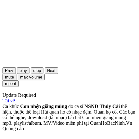
Prev
play
stop
Next
mute
max volume
repeat
Update Required
Tải về
Ca khúc
Con nhện giăng mùng
do ca sĩ
NSND Thúy Cải
thể
hiện, thuộc thể loại Hát quan họ có nhạc đệm, Quan họ cổ. Các bạn
có thể nghe, download (tải nhạc) bài hát Con nhen giang mung
mp3, playlist/album, MV/Video miễn phí tại QuanHoBacNinh.Vn
Quảng cáo