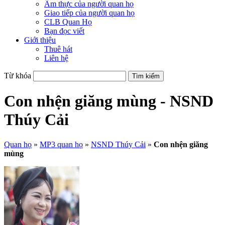
Ẩm thực của người quan họ
Giao tiếp của người quan họ
CLB Quan Họ
Bạn đọc viết
Giới thiệu
Thuê hát
Liên hệ
Từ khóa
Con nhện giăng mùng - NSND
Thúy Cải
Quan họ
»
MP3 quan họ
»
NSND Thúy Cải
»
Con nhện giăng
mùng