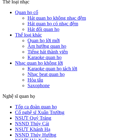
Thế loại nhạc
Quan họ cổ
Hát quan họ không nhạc đệm
Hát quan họ có nhạc đệm
Hát đối quan họ
Thể loại khác
Quan họ lời mới
Âm hưởng quan họ
Tiếng hát thành viên
Karaoke quan họ
Nhạc quan họ không lời
Karaoke quan họ tách lời
Nhạc beat quan họ
Hòa tấu
Saxophone
Nghệ sĩ quan họ
Tốp ca đoàn quan họ
Cố nghệ sĩ Xuân Trường
NSƯT Quý Tráng
NSND Thúy Cải
NSƯT Khánh Hạ
NSND Thúy Hường