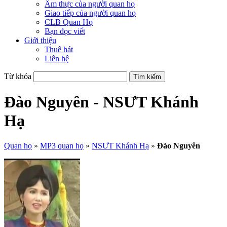
Ẩm thực của người quan họ
Giao tiếp của người quan họ
CLB Quan Họ
Bạn đọc viết
Giới thiệu
Thuê hát
Liên hệ
Từ khóa
Đào Nguyên - NSƯT Khánh
Hạ
Quan họ
»
MP3 quan họ
»
NSƯT Khánh Hạ
»
Đào Nguyên