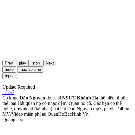
Prev
play
stop
Next
mute
max volume
repeat
Update Required
Tải về
Ca khúc
Đào Nguyên
do ca sĩ
NSƯT Khánh Hạ
thể hiện, thuộc
thể loại Hát quan họ có nhạc đệm, Quan họ cổ. Các bạn có thể
nghe, download (tải nhạc) bài hát Dao Nguyen mp3, playlist/album,
MV/Video miễn phí tại QuanHoBacNinh.Vn
Quảng cáo