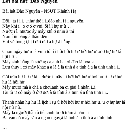
Lời bài hát: Đào Nguyên
Bài hát Đào Nguyên - NSƯT Khánh Hạ
Đôi.. ta i í i…như thể ì ì..đào nhị ì i í nguyên..
Này khi í.. ơ ơ ớ ơ vui..ối ì ì hự ư ừ…
Nước i ì..nhược ấy mấy khì ớ nhìn à thì
Non í iii băng à thâu đêm
Vui vẻ bóng ì,hị i ớ ơ ớ ơ a hự à hằng..
Chọn ngày hự ư là vui ì tốt í í hời hời hư ư hới hư ư..ư ơ hự hư lá
hội hừ…
Mấy sinh hằng là sướng ca,anh hai ơi đào là hoa..a
Lưu thủy i có mấy khác a à là à là tính á a tinh á a la tình tinh i i..
Cõi trần hự hư ư là…được ì mấy í í hời hời hư ư hới hư ư..ư ơ hự
hư lá hội hừ
Mấy mươi mà à chả a chơi,anh ba ơi giai à nhân i..i..
Tài tử ư có mấy ở ớ ơ đời à là tính á a tinh á a tình tinh i i..
Thanh nhàn hự hư là lịch i sự ứ hời hời hư ư hời hư ư..ư ơ hự hư lá
hội hừ hừ..
Mấy la người thần à tiên,anh tư ơi trăm à năm ii
Ba vạn có mấy sáu a ngàn ngày,à là tính á a tinh á a tình tinh
…