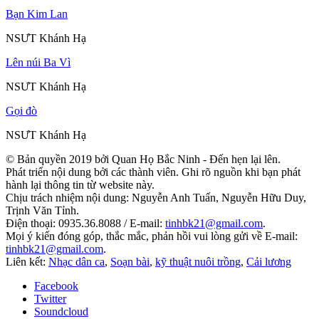
Bạn Kim Lan
NSƯT Khánh Hạ
Lên núi Ba Vì
NSƯT Khánh Hạ
Gọi đò
NSƯT Khánh Hạ
© Bản quyền 2019 bởi Quan Họ Bắc Ninh - Đến hẹn lại lên.
Phát triển nội dung bởi các thành viên. Ghi rõ nguồn khi bạn phát
hành lại thông tin từ website này.
Chịu trách nhiệm nội dung: Nguyễn Anh Tuấn, Nguyễn Hữu Duy,
Trịnh Văn Tỉnh.
Điện thoại: 0935.36.8088 / E-mail:
tinhbk21@gmail.com
.
Mọi ý kiến đóng góp, thắc mắc, phản hồi vui lòng gửi về E-mail:
tinhbk21@gmail.com
.
Liên kết:
Nhạc dân ca
,
Soạn bài
,
kỹ thuật nuôi trồng
,
Cải lương
Facebook
Twitter
Soundcloud