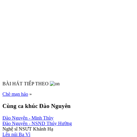
BÀI HÁT TIẾP THEO
Chè mạn hảo
»
Cùng ca khúc Đào Nguyên
Đào Nguyên
- Minh Thùy
Đào Nguyên
- NSND Thúy Hường
Nghệ sĩ NSƯT Khánh Hạ
Lên núi Ba Vì