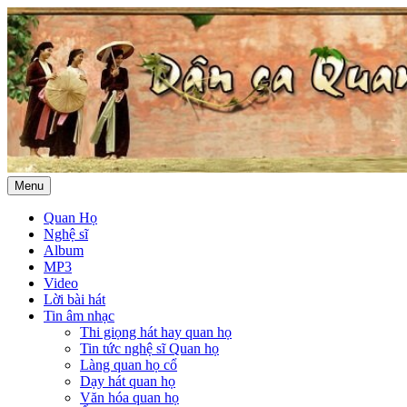
Menu
Quan Họ
Nghệ sĩ
Album
MP3
Video
Lời bài hát
Tin âm nhạc
Thi giọng hát hay quan họ
Tin tức nghệ sĩ Quan họ
Làng quan họ cổ
Dạy hát quan họ
Văn hóa quan họ