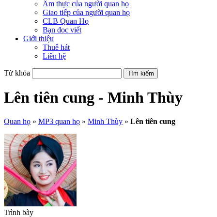
Ẩm thực của người quan họ
Giao tiếp của người quan họ
CLB Quan Họ
Bạn đọc viết
Giới thiệu
Thuê hát
Liên hệ
Từ khóa
Lên tiên cung - Minh Thùy
Quan họ
»
MP3 quan họ
»
Minh Thùy
»
Lên tiên cung
Trình bày