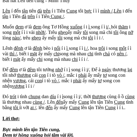
Bài hát Lên tiên cung - Minh Thùy
Lên
í đến
tận
tiên
đà
trên
í i Tiên
Cung
tôi
bực
í ì ì
mình
/
.
Lên
i đến
tận
i Tiên
đà
trên
í i Tiên
Cung
/
.
Muốn
đem
ơ là
đem
ông Tơ Hồng
xuống
í i
ì
song í ì
i/,
hỏi
thăm
i
song
một
í ì i vài
nh
ời
/
. Trêu
ghẹo
ấy mấy
tôi
song mà chi
tôi
ông
nỡ
lòng
nào
/
, trêu
ghẹo
ấy mấy
tôi
song mà chi
tôi
ì í i /.
Lênh
đênh
ơ là
đênh
bèo i
nổi
í i
ì
song í ì
i /
, hoa
trôi
i song
một
í ì
vài
thì
/
, biết i
mặt
ấy mấy
chi
song mà nhau
chi
tình
chả
có
nên
/
,
biết i
mặt
ấy mấy
chi
song mà nhau
chi
ì í i /.
Để
đêm
ơ là
đêm
tôi tưởng
nhớ
í i
ì
song í ì
i
/, Để à
ngày
thương
lại
tôi nhớ
thương
cái
con
í i tò
vò
/
, mắc i
phải
ấy mấy
tơ
song con
nhện
vương
, cái
con
í i tò
vò
/
, mắc i
phải
ấy mấy
tơ
song con
nhện
vương
ì í i /
Đó
trót
i tình
chung
dan
díu
í i
ì
song í ì
i
/, thời
thương
cùng ô ồ
cùng
là thương nhau
cùng
/
. Lên
đến
ấy mấy
Cung
lên tận Tiên
Cung
tình
bằng
tôi
íi với
ai
/
, lên
đến
ấy mấy
Cung
lên tận Tiên
Cung
ì í i..
Lời thơ:
Bực mình lên tận Tiên cung,
Đem t
ơ hồng xuống hỏi tăm vài lời.