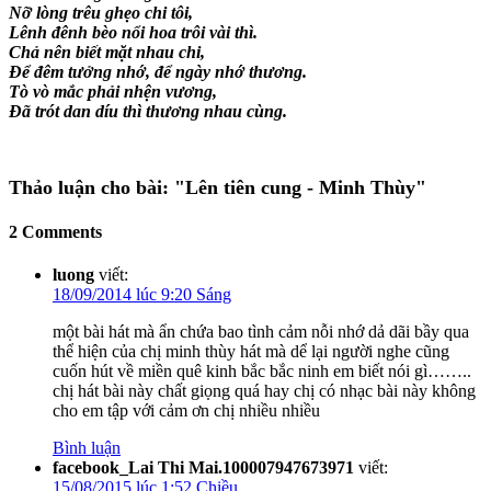
Nỡ lòng trêu ghẹo chi tôi,
Lênh đênh bèo nổi hoa trôi vài thì.
Chả nên biết mặt nhau chi,
Để đêm tưởng nhớ, để ngày nhớ thương.
Tò vò mắc phải nhện vương,
Đã trót dan díu thì thương nhau cùng.
Thảo luận cho bài:
"Lên tiên cung - Minh Thùy"
2 Comments
luong
viết:
18/09/2014 lúc 9:20 Sáng
một bài hát mà ẩn chứa bao tình cảm nỗi nhớ dả dãi bầy qua
thể hiện của chị minh thùy hát mà dể lại người nghe cũng
cuốn hút về miền quê kinh bắc bắc ninh em biết nói gì……..
chị hát bài này chất giọng quá hay chị có nhạc bài này không
cho em tập với cảm ơn chị nhiều nhiều
Bình luận
facebook_Lai Thi Mai.100007947673971
viết:
15/08/2015 lúc 1:52 Chiều