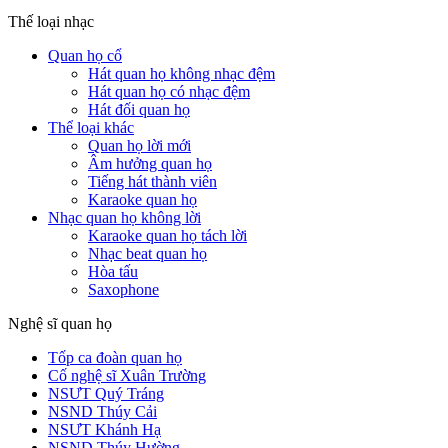
Thế loại nhạc
Quan họ cổ
Hát quan họ không nhạc đệm
Hát quan họ có nhạc đệm
Hát đối quan họ
Thể loại khác
Quan họ lời mới
Âm hưởng quan họ
Tiếng hát thành viên
Karaoke quan họ
Nhạc quan họ không lời
Karaoke quan họ tách lời
Nhạc beat quan họ
Hòa tấu
Saxophone
Nghệ sĩ quan họ
Tốp ca đoàn quan họ
Cố nghệ sĩ Xuân Trường
NSƯT Quý Tráng
NSND Thúy Cải
NSƯT Khánh Hạ
NSND Thúy Hường