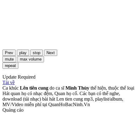
Prev
play
stop
Next
mute
max volume
repeat
Update Required
Tải về
Ca khúc
Lên tiên cung
do ca sĩ
Minh Thùy
thể hiện, thuộc thể loại
Hát quan họ có nhạc đệm, Quan họ cổ. Các bạn có thể nghe,
download (tải nhạc) bài hát Len tien cung mp3, playlist/album,
MV/Video miễn phí tại QuanHoBacNinh.Vn
Quảng cáo