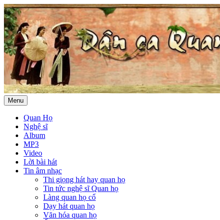
Menu
Quan Họ
Nghệ sĩ
Album
MP3
Video
Lời bài hát
Tin âm nhạc
Thi giọng hát hay quan họ
Tin tức nghệ sĩ Quan họ
Làng quan họ cổ
Dạy hát quan họ
Văn hóa quan họ