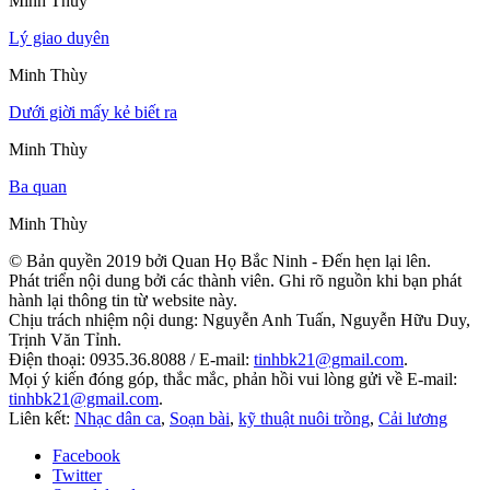
Minh Thùy
Lý giao duyên
Minh Thùy
Dưới giời mấy kẻ biết ra
Minh Thùy
Ba quan
Minh Thùy
© Bản quyền 2019 bởi Quan Họ Bắc Ninh - Đến hẹn lại lên.
Phát triển nội dung bởi các thành viên. Ghi rõ nguồn khi bạn phát
hành lại thông tin từ website này.
Chịu trách nhiệm nội dung: Nguyễn Anh Tuấn, Nguyễn Hữu Duy,
Trịnh Văn Tỉnh.
Điện thoại: 0935.36.8088 / E-mail:
tinhbk21@gmail.com
.
Mọi ý kiến đóng góp, thắc mắc, phản hồi vui lòng gửi về E-mail:
tinhbk21@gmail.com
.
Liên kết:
Nhạc dân ca
,
Soạn bài
,
kỹ thuật nuôi trồng
,
Cải lương
Facebook
Twitter