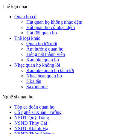
Thế loại nhạc
Quan họ cổ
Hát quan họ không nhạc đệm
Hát quan họ có nhạc đệm
Hát đối quan họ
Thể loại khác
Quan họ lời mới
Âm hưởng quan họ
Tiếng hát thành viên
Karaoke quan họ
Nhạc quan họ không lời
Karaoke quan họ tách lời
Nhạc beat quan họ
Hòa tấu
Saxophone
Nghệ sĩ quan họ
Tốp ca đoàn quan họ
Cố nghệ sĩ Xuân Trường
NSƯT Quý Tráng
NSND Thúy Cải
NSƯT Khánh Hạ
NSND Thúy Hường