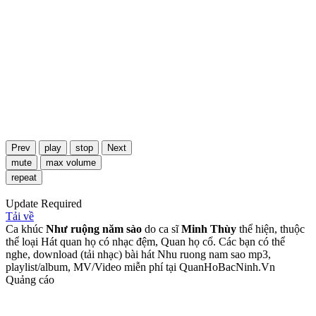
Prev
play
stop
Next
mute
max volume
repeat
Update Required
Tải về
Ca khúc
Như ruộng năm sào
do ca sĩ
Minh Thùy
thể hiện, thuộc
thể loại Hát quan họ có nhạc đệm, Quan họ cổ. Các bạn có thể
nghe, download (tải nhạc) bài hát Nhu ruong nam sao mp3,
playlist/album, MV/Video miễn phí tại QuanHoBacNinh.Vn
Quảng cáo