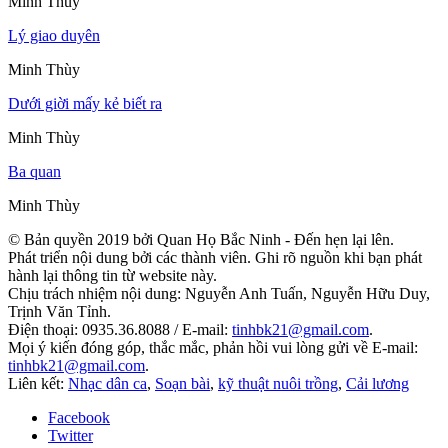
Minh Thùy
Lý giao duyên
Minh Thùy
Dưới giời mấy kẻ biết ra
Minh Thùy
Ba quan
Minh Thùy
© Bản quyền 2019 bởi Quan Họ Bắc Ninh - Đến hẹn lại lên.
Phát triển nội dung bởi các thành viên. Ghi rõ nguồn khi bạn phát
hành lại thông tin từ website này.
Chịu trách nhiệm nội dung: Nguyễn Anh Tuấn, Nguyễn Hữu Duy,
Trịnh Văn Tỉnh.
Điện thoại: 0935.36.8088 / E-mail:
tinhbk21@gmail.com
.
Mọi ý kiến đóng góp, thắc mắc, phản hồi vui lòng gửi về E-mail:
tinhbk21@gmail.com
.
Liên kết:
Nhạc dân ca
,
Soạn bài
,
kỹ thuật nuôi trồng
,
Cải lương
Facebook
Twitter