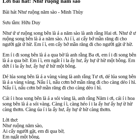
Lời bài hát: Như ruộng năm sào
Bài hát Như ruộng năm sào - Minh Thùy
Sưu tầm: Hữu Duy
Như ứ ư ruộng song bên là á a năm sào là anh rằng Hai ơi. Như ứ ư
ruộng song bên là á a năm sào. Ai í ì, ai cấy bớ mần răng đi cho
người gặt ứ hừ. Em í ì, em cấy bớ mần răng đi cho người gặt ứ hừ.
Em í i đi song bên là á a qua bờ là anh rằng Ba ơi, em í i đi song bên
là á a qua bờ. Em í ì, em ngắt í i la ấy hư, ấy hự ứ hừ một bông. Em
dứt í i la ấy hư, ấy hự ứ hừ một bông.
Dé lúa song bên là á a vàng vàng là anh rằng Tư ơi, dé lúa song bên
là á a vàng vàng. Nấu í ì, nấu cơm bớ mần răng đi cho càng dẻo í hì.
Nấu í ì, nấu cơm bớ mần răng đi cho càng dẻo í hì.
Cái í i hoa song bên là á a sói vàng là, anh rằng Năm i ơi, cái í i hoa
song bên là á a sói vàng. Càng í ì, càng héo í i la ấy hư ấy hự ừ hừ
càng thơm. Càng úa í i la ấy hư, ấy hự ứ hừ càng thơm.
Lời thơ:
Như ruộng năm sào,
Ai cấy người gặt, em đi qua bờ,
Em ngắt một bông.