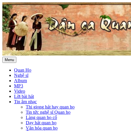
Menu
Quan Họ
Nghệ sĩ
Album
MP3
Video
Lời bài hát
Tin âm nhạc
Thi giọng hát hay quan họ
Tin tức nghệ sĩ Quan họ
Làng quan họ cổ
Dạy hát quan họ
Văn hóa quan họ