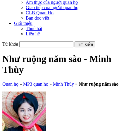
Ẩm thực của người quan họ
Giao tiếp của người quan họ
CLB Quan Họ
Bạn đọc viết
Giới thiệu
Thuê hát
Liên hệ
Từ khóa
Như ruộng năm sào - Minh
Thùy
Quan họ
»
MP3 quan họ
»
Minh Thùy
»
Như ruộng năm sào