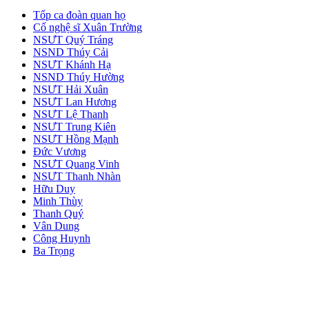
Tốp ca đoàn quan họ
Cố nghệ sĩ Xuân Trường
NSƯT Quý Tráng
NSND Thúy Cải
NSƯT Khánh Hạ
NSND Thúy Hường
NSƯT Hải Xuân
NSƯT Lan Hương
NSƯT Lệ Thanh
NSƯT Trung Kiên
NSƯT Hồng Mạnh
Đức Vương
NSƯT Quang Vinh
NSƯT Thanh Nhàn
Hữu Duy
Minh Thùy
Thanh Quý
Vân Dung
Công Huynh
Ba Trọng