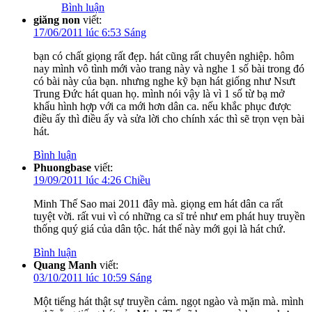
Bình luận
giăng non
viết:
17/06/2011 lúc 6:53 Sáng
bạn có chất giọng rất đẹp. hát cũng rất chuyên nghiệp. hôm
nay mình vô tình mới vào trang này và nghe 1 số bài trong đó
có bài này của bạn. nhưng nghe kỹ bạn hát giống như Nsưt
Trung Đức hát quan họ. mình nói vậy là vì 1 số từ bạ mở
khẩu hình hợp với ca mới hơn dân ca. nếu khắc phục được
điều ấy thì điều ấy và sửa lời cho chính xác thì sẽ trọn vẹn bài
hát.
Bình luận
Phuongbase
viết:
19/09/2011 lúc 4:26 Chiều
Minh Thế Sao mai 2011 đây mà. giọng em hát dân ca rất
tuyệt vời. rất vui vì có những ca sĩ trẻ như em phát huy truyền
thống quý giá của dân tộc. hát thế này mới gọi là hát chứ.
Bình luận
Quang Manh
viết:
03/10/2011 lúc 10:59 Sáng
Một tiếng hát thật sự truyền cảm. ngọt ngào và mặn mà. mình