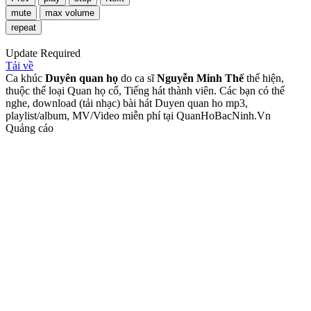
mute
max volume
repeat
Update Required
Tải về
Ca khúc
Duyên quan họ
do ca sĩ
Nguyễn Minh Thế
thể hiện,
thuộc thể loại Quan họ cổ, Tiếng hát thành viên. Các bạn có thể
nghe, download (tải nhạc) bài hát Duyen quan ho mp3,
playlist/album, MV/Video miễn phí tại QuanHoBacNinh.Vn
Quảng cáo