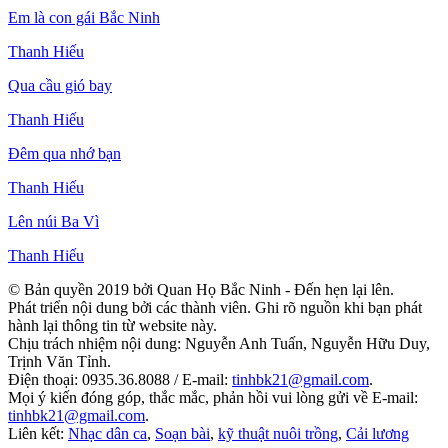
Em là con gái Bắc Ninh
Thanh Hiếu
Qua cầu gió bay
Thanh Hiếu
Đêm qua nhớ bạn
Thanh Hiếu
Lên núi Ba Vì
Thanh Hiếu
© Bản quyền 2019 bởi Quan Họ Bắc Ninh - Đến hẹn lại lên.
Phát triển nội dung bởi các thành viên. Ghi rõ nguồn khi bạn phát
hành lại thông tin từ website này.
Chịu trách nhiệm nội dung: Nguyễn Anh Tuấn, Nguyễn Hữu Duy,
Trịnh Văn Tỉnh.
Điện thoại: 0935.36.8088 / E-mail:
tinhbk21@gmail.com
.
Mọi ý kiến đóng góp, thắc mắc, phản hồi vui lòng gửi về E-mail:
tinhbk21@gmail.com
.
Liên kết:
Nhạc dân ca
,
Soạn bài
,
kỹ thuật nuôi trồng
,
Cải lương