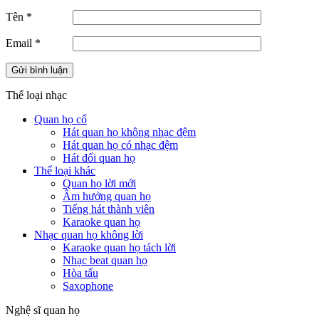
Tên
*
Email
*
Thế loại nhạc
Quan họ cổ
Hát quan họ không nhạc đệm
Hát quan họ có nhạc đệm
Hát đối quan họ
Thể loại khác
Quan họ lời mới
Âm hưởng quan họ
Tiếng hát thành viên
Karaoke quan họ
Nhạc quan họ không lời
Karaoke quan họ tách lời
Nhạc beat quan họ
Hòa tấu
Saxophone
Nghệ sĩ quan họ