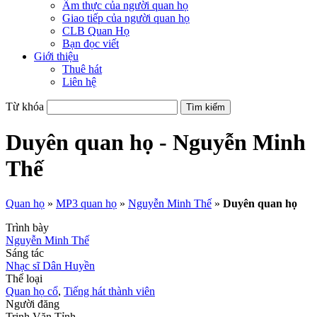
Ẩm thực của người quan họ
Giao tiếp của người quan họ
CLB Quan Họ
Bạn đọc viết
Giới thiệu
Thuê hát
Liên hệ
Từ khóa
Duyên quan họ - Nguyễn Minh
Thế
Quan họ
»
MP3 quan họ
»
Nguyễn Minh Thế
»
Duyên quan họ
Trình bày
Nguyễn Minh Thế
Sáng tác
Nhạc sĩ Dân Huyền
Thể loại
Quan họ cổ
,
Tiếng hát thành viên
Người đăng
Trịnh Văn Tỉnh