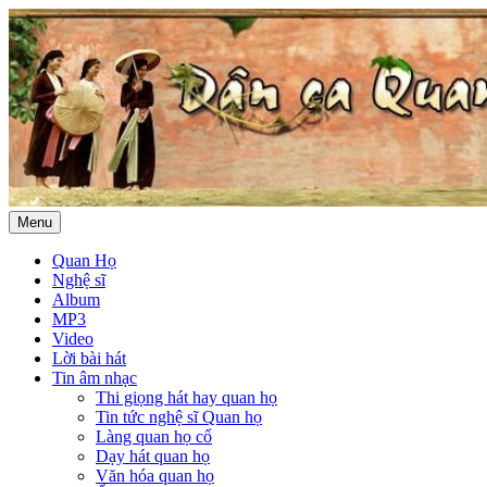
Menu
Quan Họ
Nghệ sĩ
Album
MP3
Video
Lời bài hát
Tin âm nhạc
Thi giọng hát hay quan họ
Tin tức nghệ sĩ Quan họ
Làng quan họ cổ
Dạy hát quan họ
Văn hóa quan họ