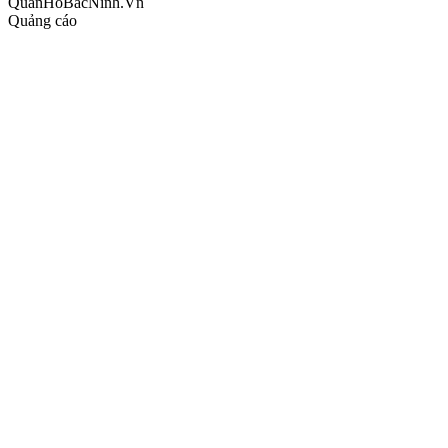
QuanHoBacNinh.Vn
Quảng cáo