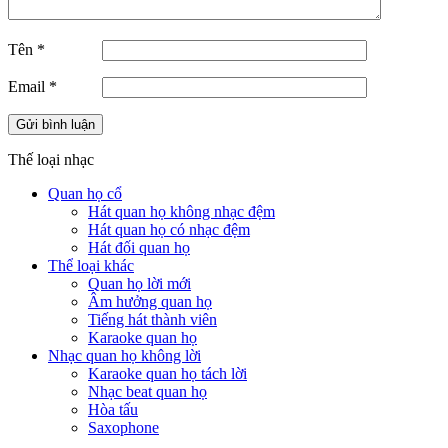
Tên
*
Email
*
Thế loại nhạc
Quan họ cổ
Hát quan họ không nhạc đệm
Hát quan họ có nhạc đệm
Hát đối quan họ
Thể loại khác
Quan họ lời mới
Âm hưởng quan họ
Tiếng hát thành viên
Karaoke quan họ
Nhạc quan họ không lời
Karaoke quan họ tách lời
Nhạc beat quan họ
Hòa tấu
Saxophone