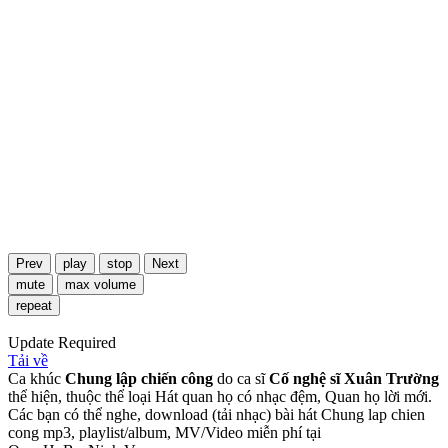
Prev
play
stop
Next
mute
max volume
repeat
Update Required
Tải về
Ca khúc
Chung lập chiến công
do ca sĩ
Cố nghệ sĩ Xuân Trường
thể hiện, thuộc thể loại Hát quan họ có nhạc đệm, Quan họ lời mới.
Các bạn có thể nghe, download (tải nhạc) bài hát Chung lap chien
cong mp3, playlist/album, MV/Video miễn phí tại