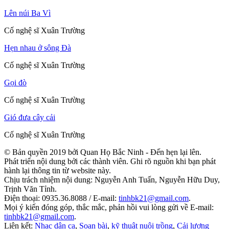
Lên núi Ba Vì
Cố nghệ sĩ Xuân Trường
Hẹn nhau ở sông Đà
Cố nghệ sĩ Xuân Trường
Gọi đò
Cố nghệ sĩ Xuân Trường
Gió đưa cây cải
Cố nghệ sĩ Xuân Trường
© Bản quyền 2019 bởi Quan Họ Bắc Ninh - Đến hẹn lại lên.
Phát triển nội dung bởi các thành viên. Ghi rõ nguồn khi bạn phát
hành lại thông tin từ website này.
Chịu trách nhiệm nội dung: Nguyễn Anh Tuấn, Nguyễn Hữu Duy,
Trịnh Văn Tỉnh.
Điện thoại: 0935.36.8088 / E-mail:
tinhbk21@gmail.com
.
Mọi ý kiến đóng góp, thắc mắc, phản hồi vui lòng gửi về E-mail:
tinhbk21@gmail.com
.
Liên kết:
Nhạc dân ca
,
Soạn bài
,
kỹ thuật nuôi trồng
,
Cải lương