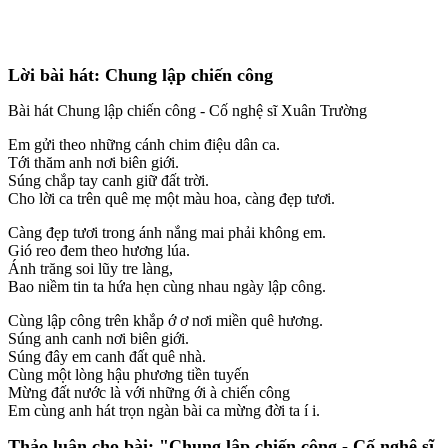
Lời bài hát: Chung lập chiến công
Bài hát Chung lập chiến công - Cố nghệ sĩ Xuân Trường
Em gửi theo những cánh chim điệu dân ca.
Tới thăm anh nơi biên giới.
Súng chắp tay canh giữ đất trời.
Cho lời ca trên quê mẹ một màu hoa, càng đẹp tươi.
Càng đẹp tươi trong ánh nắng mai phải không em.
Gió reo đem theo hương lúa.
Ánh trăng soi lũy tre làng,
Bao niềm tin ta hứa hẹn cùng nhau ngày lập công.
Cùng lập công trên khắp ớ ơ nơi miền quê hương.
Súng anh canh nơi biên giới.
Súng đây em canh đất quê nhà.
Cùng một lòng hậu phương tiền tuyến
Mừng đất nước là với những ới à chiến công
Em cùng anh hát trọn ngàn bài ca mừng đời ta í i.
Thảo luận cho bài:
"Chung lập chiến công - Cố nghệ sĩ