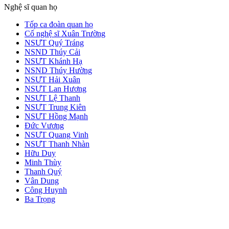
Nghệ sĩ quan họ
Tốp ca đoàn quan họ
Cố nghệ sĩ Xuân Trường
NSƯT Quý Tráng
NSND Thúy Cải
NSƯT Khánh Hạ
NSND Thúy Hường
NSƯT Hải Xuân
NSƯT Lan Hương
NSƯT Lệ Thanh
NSƯT Trung Kiên
NSƯT Hồng Mạnh
Đức Vương
NSƯT Quang Vinh
NSƯT Thanh Nhàn
Hữu Duy
Minh Thùy
Thanh Quý
Vân Dung
Công Huynh
Ba Trọng