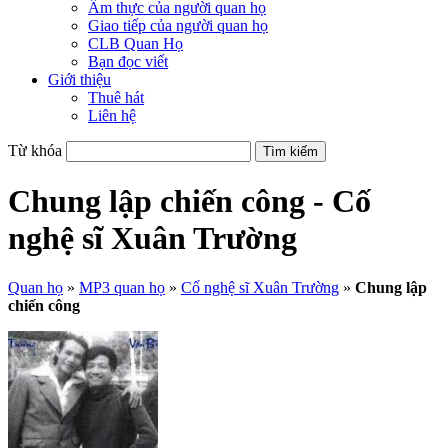
Ẩm thực của người quan họ
Giao tiếp của người quan họ
CLB Quan Họ
Bạn đọc viết
Giới thiệu
Thuê hát
Liên hệ
Từ khóa
Chung lập chiến công - Cố
nghệ sĩ Xuân Trường
Quan họ
»
MP3 quan họ
»
Cố nghệ sĩ Xuân Trường
»
Chung lập
chiến công