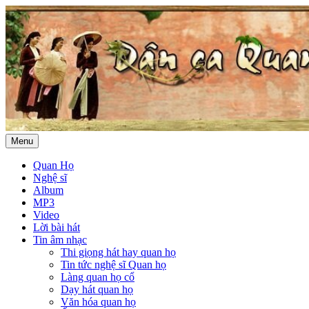
Menu
Quan Họ
Nghệ sĩ
Album
MP3
Video
Lời bài hát
Tin âm nhạc
Thi giọng hát hay quan họ
Tin tức nghệ sĩ Quan họ
Làng quan họ cổ
Dạy hát quan họ
Văn hóa quan họ