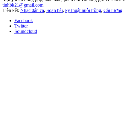
tinhbk21@gmail.com
.
Liên kết:
Nhạc dân ca
,
Soạn bài
,
kỹ thuật nuôi trồng
,
Cải lương
Facebook
Twitter
Soundcloud