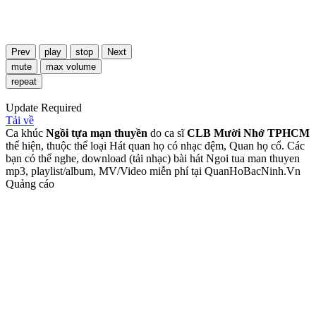
Prev
play
stop
Next
mute
max volume
repeat
Update Required
Tải về
Ca khúc
Ngồi tựa mạn thuyền
do ca sĩ
CLB Mười Nhớ TPHCM
thể hiện, thuộc thể loại Hát quan họ có nhạc đệm, Quan họ cổ. Các
bạn có thể nghe, download (tải nhạc) bài hát Ngoi tua man thuyen
mp3, playlist/album, MV/Video miễn phí tại QuanHoBacNinh.Vn
Quảng cáo