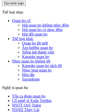
Thế loại nhạc
Quan họ cổ
Hát quan họ không nhạc đệm
Hát quan họ có nhạc đệm
Hát đối quan họ
Thể loại khác
Quan họ lời mới
Âm hưởng quan họ
Tiếng hát thành viên
Karaoke quan họ
Nhạc quan họ không lời
Karaoke quan họ tách lời
Nhạc beat quan họ
Hòa tấu
Saxophone
Nghệ sĩ quan họ
Tốp ca đoàn quan họ
Cố nghệ sĩ Xuân Trường
NSƯT Quý Tráng
NSND Thúy Cải