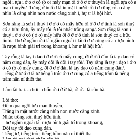
ngồi i tựa i ớ ơ ơ có (ó o) mấy mạn ới ớ ớ ơ ờ thuyền là ngồi tựa có a
mạn thuyền/. Trăng ớ in ớ ơ là in mặt i nước ớ ơ ơ cũng có a càng
nhìn là càng nhìn non nước càng xinh i, hự ư lá hội hừ/.
Sơn rằng là sơn i thuỷ i ớ ơ ơ có mấy hữu ới ớ ớ ơ ờ tình là sơn thuỷ
có a hữu tình, ấy mấy tôi là tôi nhác trông sang/. Sơn rằng là sơn i
thuỷ i ớ ơ ơ có ( ó o) mấy hữu ới ớ ớ ơ ờ tình là sơn thuỷ có a hữu
tình/. Thơ ớ ngâm ớ ơ là ngâm ngoài i lái ớ ơ ơ cũng có a rượu bình
là rượu bình giải trí trong khoang i, hự ư lá hội hừ/.
Tay rằng là tay i dạo i ớ ơ ơ có mấy cung, ới ớ ơ ờ đàn là tay dạo có
năm cung đàn, ấy mấy đôi là đôi i tay tôi/. Tay rằng là tay i dạo i ớ ơ
ơ có (ó o) mấy cung, ới ớ ơ ờ đàn là tay dạo có năm cung đàn/.
Tiếng ớ tơ ớ ơ là tơ tiếng ì trúc ớ ơ ơ cũng có a tiếng trầm là tiếng
trầm năn nỉ thiết tha.
Làm tài trai…chơi i chốn ớ ơ ớ ờ hà, ới ớ a là cầu hà.
Lời thơ:
Đêm qua ngồi tựa mạn thuyền,
Trăng in mặt nước càng nhìn non nước càng xinh.
Nhác trông sơn thuỷ hữu tình,
Thơ ngâm ngoài lái rượu bình giải trí trong khoang,
Đôi tay tôi dạo cung đàn,
Tiếng tơ, tiếng tróc, tiếng trầm năn nỉ thiết tha.