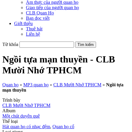
Ẩm thực của người quan họ
Giao tiếp của người quan họ
CLB Quan Họ
Bạn đọc viết
Giới thiệu
Thuê hát
Liên hệ
Từ khóa
Ngồi tựa mạn thuyền - CLB
Mười Nhớ TPHCM
Quan họ
»
MP3 quan họ
»
CLB Mười Nhớ TPHCM
»
Ngồi tựa
mạn thuyền
Trình bày
CLB Mười Nhớ TPHCM
Album
Một chút duyên quê
Thể loại
Hát quan họ có nhạc đệm
,
Quan họ cổ
Loại giọng