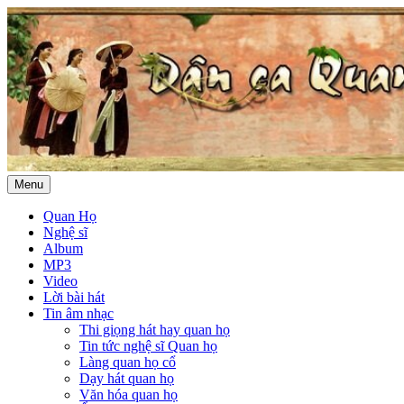
Menu
Quan Họ
Nghệ sĩ
Album
MP3
Video
Lời bài hát
Tin âm nhạc
Thi giọng hát hay quan họ
Tin tức nghệ sĩ Quan họ
Làng quan họ cổ
Dạy hát quan họ
Văn hóa quan họ