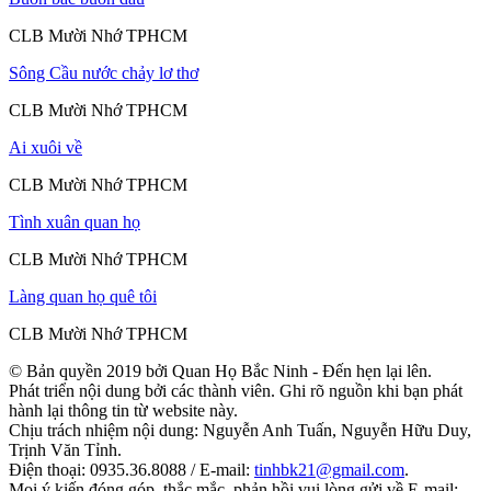
CLB Mười Nhớ TPHCM
Sông Cầu nước chảy lơ thơ
CLB Mười Nhớ TPHCM
Ai xuôi về
CLB Mười Nhớ TPHCM
Tình xuân quan họ
CLB Mười Nhớ TPHCM
Làng quan họ quê tôi
CLB Mười Nhớ TPHCM
© Bản quyền 2019 bởi Quan Họ Bắc Ninh - Đến hẹn lại lên.
Phát triển nội dung bởi các thành viên. Ghi rõ nguồn khi bạn phát
hành lại thông tin từ website này.
Chịu trách nhiệm nội dung: Nguyễn Anh Tuấn, Nguyễn Hữu Duy,
Trịnh Văn Tỉnh.
Điện thoại: 0935.36.8088 / E-mail:
tinhbk21@gmail.com
.
Mọi ý kiến đóng góp, thắc mắc, phản hồi vui lòng gửi về E-mail: