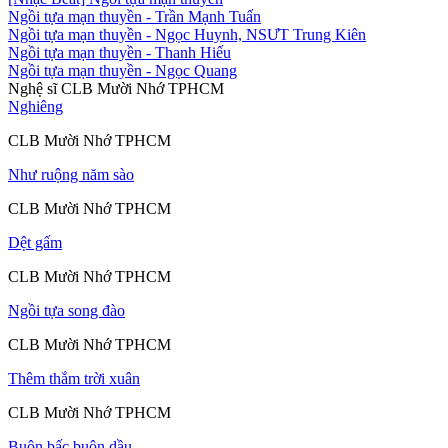
Ngồi tựa mạn thuyền
- Trần Mạnh Tuấn
Ngồi tựa mạn thuyền
- Ngọc Huynh, NSƯT Trung Kiên
Ngồi tựa mạn thuyền
- Thanh Hiếu
Ngồi tựa mạn thuyền
- Ngọc Quang
Nghệ sĩ CLB Mười Nhớ TPHCM
Nghiêng
CLB Mười Nhớ TPHCM
Như ruộng năm sào
CLB Mười Nhớ TPHCM
Dệt gấm
CLB Mười Nhớ TPHCM
Ngồi tựa song đào
CLB Mười Nhớ TPHCM
Thêm thắm trời xuân
CLB Mười Nhớ TPHCM
Buôn bấc buôn dầu